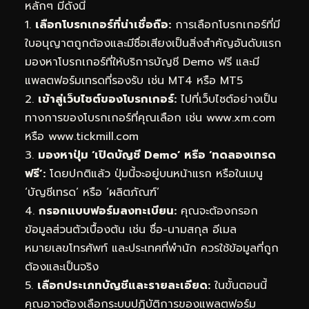
หลักๆ มีดังนี้
1.
เลือกโบรกเกอร์ที่น่าเชื่อถือ:
การเลือกโบรกเกอร์ที่มี
ใบอนุญาตถูกต้องและมีชื่อเสียงเป็นสิ่งสำคัญอันดับแรก
มองหาโบรกเกอร์ที่ให้บริการบัญชี Demo ฟรี และมี
แพลตฟอร์มเทรดที่รองรับ เช่น MT4 หรือ MT5
2.
เข้าสู่เว็บไซต์ของโบรกเกอร์:
ไปที่เว็บไซต์อย่างเป็น
ทางการของโบรกเกอร์ที่คุณเลือก เช่น www.xm.com
หรือ www.tickmill.com
3.
มองหาปุ่ม ‘เปิดบัญชี Demo’ หรือ ‘ทดลองเทรด
ฟรี’:
โดยปกติแล้ว ปุ่มนี้จะอยู่บนหน้าแรก หรือในเมนู
‘บัญชีเทรด’ หรือ ‘ผลิตภัณฑ์’
4.
กรอกแบบฟอร์มลงทะเบียน:
คุณจะต้องกรอก
ข้อมูลส่วนตัวเบื้องต้น เช่น ชื่อ-นามสกุล อีเมล
หมายเลขโทรศัพท์ และประเทศที่พำนัก ควรใช้ข้อมูลที่ถูก
ต้องและเป็นจริง
5.
เลือกประเภทบัญชีและรายละเอียด:
ในขั้นตอนนี้
คุณอาจต้องเลือกระบบปฏิบัติการของแพลตฟอร์ม