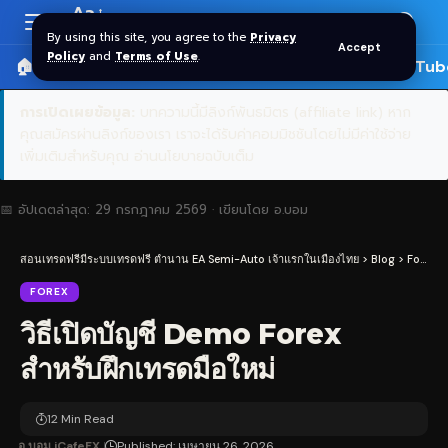
Aa
Font
By using this site, you agree to the
Privacy
Accept
Resizer
Policy
and
Terms of Use
.
🏠 หน้าแรก
ราคาทอง SPDR
📰 บทความ
🎬 YouTub
การเปิดเผยข้อมูล:
บทความนี้มีลิงก์พันธมิตร (affiliate link) หาก
คุณสมัครผ่านลิงก์ของเรา เราจะได้รับค่าคอมมิชชันโดยไม่มีค่าใช้จ่าย
เพิ่มเติมสำหรับคุณ
อ่านนโยบายฉบับเต็ม
📅 อัปเดตล่าสุด:
29 กรกฎาคม 2569
· เขียนโดย
อ.บอม
สอนเทรดฟรีมีระบบเทรดฟรี ตำนาน EA Semi-Auto เจ้าแรกในเมืองไทย
>
Blog
>
Forex
>
FOREX
วิธีเปิดบัญชี Demo Forex
สำหรับฝึกเทรดมือใหม่
12 Min Read
อ.บอม iCafeFX
Published: เมษายน 26, 2026