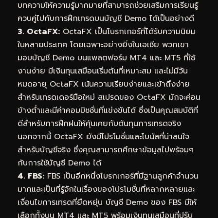
บทความให้ความรู้มากมายที่สามารถช่วยเสริมการเรียนรู้
ควบคู่ไปกับการฝึกเทรดบนบัญชี Demo ได้เป็นอย่างดี
3. OctaFX:
OctaFX เป็นโบรกเกอร์ที่ได้รับความนิยม
ในหลายประเทศ โดยเฉพาะอย่างยิ่งในเอเชีย พวกเขา
มอบบัญชี Demo บนแพลตฟอร์ม MT4 และ MT5 ที่ใช้
งานง่าย มีเงินทุนเสมือนเริ่มต้นที่เหมาะสม และไม่มีวัน
หมดอายุ OctaFX เน้นความเรียบง่ายและเข้าถึงง่าย
สำหรับเทรดเดอร์มือใหม่ สเปรดของ OctaFX มักจะค่อน
ข้างต่ำและมีค่าคอมมิชชั่นที่แข่งขันได้ ซึ่งเป็นคุณสมบัติที่
ดีสำหรับการฝึกฝนให้คุ้นเคยกับต้นทุนการเทรดจริง
นอกจากนี้ OctaFX ยังมีโปรโมชั่นและ
โบนัส
ที่น่าสนใจ
สำหรับบัญชีจริง ซึ่งคุณสามารถศึกษาข้อมูลไปพร้อมๆ
กับการใช้บัญชี Demo ได้
4. FBS:
FBS เป็นอีกหนึ่งโบรกเกอร์ที่มีฐานลูกค้าจำนวน
มากและเป็นที่รู้จักในเรื่องของโปรโมชั่นที่หลากหลายและ
เงื่อนไขการเทรดที่ยืดหยุ่น บัญชี Demo ของ FBS มีให้
เลือกทั้งบน MT4 และ MT5 พร้อมเงินทุนเสมือนที่ปรับ