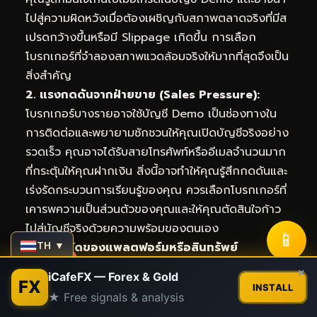
ไปสู่ความผิดหวังเมื่อต้องเผชิญกับสภาพตลาดจริงที่มีส
เปรดกว้างขึ้นหรือมี Slippage เกิดขึ้น การเลือก
โบรกเกอร์ที่จำลองสภาพแวดล้อมจริงให้มากที่สุดจึงเป็น
สิ่งสำคัญ
2. แรงกดดันจากฝ่ายขาย (Sales Pressure):
โบรกเกอร์บางรายอาจใช้บัญชี Demo เป็นช่องทางใน
การติดต่อและพยายามชักชวนให้คุณเปิดบัญชีจริงอย่าง
รวดเร็ว คุณอาจได้รับสายโทรศัพท์หรืออีเมลจำนวนมาก
ที่กระตุ้นให้คุณ
ฝากเงิน
สิ่งนี้อาจทำให้คุณรู้สึกกดดันและ
เร่งรัดกระบวนการเรียนรู้ของคุณ ควรเลือกโบรกเกอร์ที่
เคารพความเป็นส่วนตัวของคุณและให้คุณตัดสินใจก้าว
ไปสู่บัญชีจริงด้วยความพร้อมของตนเอง
📱
TH ▼
3. ข้อจำกัดของแพลตฟอร์มหรือสินทรัพย์
(Platform or Asset Limitations):
บางโบรกเกอร์
Contact us
×
iCafeFX — Forex & Gold
FX
อาจจำกัดฟังก์ชันการทำงานบางอย่างในบัญชี Demo
INSTALL
★ Free signals & analysis
เช่น ไม่สามารถเข้าถึงเครื่องมือวิเคราะห์บางอย่างได้
Open
chaty