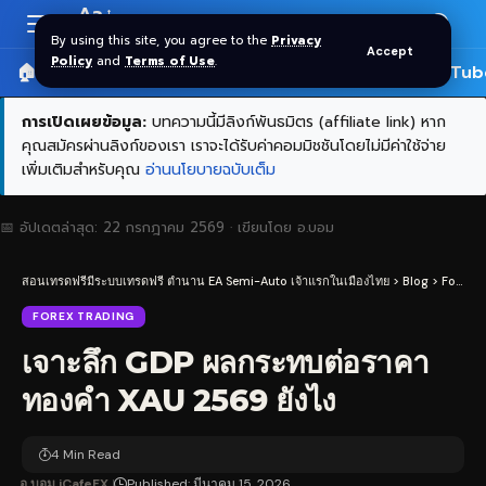
Aa
Font
By using this site, you agree to the
Privacy
Accept
Resizer
Policy
and
Terms of Use
.
🏠 หน้าแรก
ราคาทอง SPDR
📰 บทความ
🎬 YouTub
การเปิดเผยข้อมูล:
บทความนี้มีลิงก์พันธมิตร (affiliate link) หาก
คุณสมัครผ่านลิงก์ของเรา เราจะได้รับค่าคอมมิชชันโดยไม่มีค่าใช้จ่าย
เพิ่มเติมสำหรับคุณ
อ่านนโยบายฉบับเต็ม
📅 อัปเดตล่าสุด:
22 กรกฎาคม 2569
· เขียนโดย
อ.บอม
สอนเทรดฟรีมีระบบเทรดฟรี ตำนาน EA Semi-Auto เจ้าแรกในเมืองไทย
>
Blog
>
Forex Trading
FOREX TRADING
เจาะลึก GDP ผลกระทบต่อราคา
ทองคำ XAU 2569 ยังไง
4 Min Read
อ.บอม iCafeFX
Published: มีนาคม 15, 2026