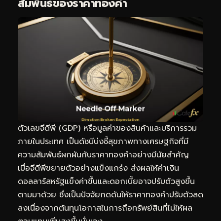
สัมพันธ์ของราคาทองคำ
ตัวเลขจีดีพี (GDP) หรือมูลค่าของสินค้าและบริการรวม
ภายในประเทศ เป็นดัชนีบ่งชี้สุขภาพทางเศรษฐกิจที่มี
ความสัมพันธ์ผกผันกับราคาทองคำอย่างมีนัยสำคัญ
เมื่อจีดีพีขยายตัวอย่างแข็งแกร่ง ส่งผลให้ค่าเงิน
ดอลลาร์สหรัฐแข็งค่าขึ้นและดอกเบี้ยอาจปรับตัวสูงขึ้น
ตามมาด้วย ซึ่งเป็นปัจจัยกดดันให้ราคาทองคำปรับตัวลด
ลงเนื่องจากต้นทุนโอกาสในการถือทรัพย์สินที่ไม่ให้ผล