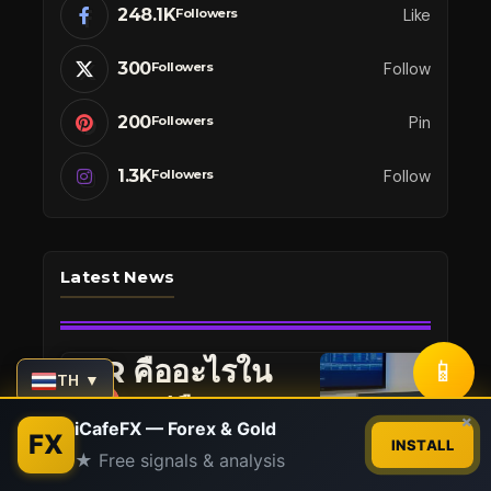
248.1K
Like
Followers
300
Follow
Followers
200
Pin
Followers
1.3K
Follow
Followers
Latest News
📱
ATR คืออะไรใน
TH ▼
MT4? คู่มือ
Contact us
×
iCafeFX — Forex & Gold
FX
ทำความเข้าใจ
INSTALL
★ Free signals & analysis
Open
และใช้งานฉบับ
chaty