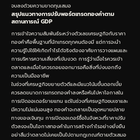
จบลงด้วยความขาดทุนเสมอ
สรุปแนวทางการปรับพอร์ตเทรดทองคำตาม
สถานการณ์ GDP
การเข้าใจความสัมพันธ์ระหว่างตัวเลขเศรษฐกิจกับราคา
ทองคำคือพื้นฐานที่นักเทรดทุกคนต้องมี แต่การจะนำ
ความรู้ไปใช้ให้เกิดกำไรได้จริงต้องอาศัยการวางแผนและ
การบริหารความเสี่ยงที่เข้มงวด การรู้ว่าเมื่อไรควรเข้า
ตลาดและเมื่อไรควรถอยออกมารอคือสิ่งที่บ่งบอกถึง
ความเป็นมืออาชีพ
ในช่วงที่เศรษฐกิจขยายตัวดีและมีแนวโน้มขึ้นดอกเบี้ย
ควรลดขนาดการเทรดทองคำลงหรือหันไปหาโอกาสใน
การเปิดออเดอร์ขายแทน แต่ในช่วงที่เศรษฐกิจซบเซาและ
มีความไม่แน่นอนสูง ทองคำจะกลายเป็นจุดหมายปลาย
ทางของเงินทุน การเปิดออเดอร์ซื้อในจังหวะที่ราคาปรับ
ตัวลงจะเป็นโอกาสทองคำในการสร้างกำไรอย่างยั่งยืน
อย่าลืมว่าตลาดไม่เคยเป็นไปตามกฎเกณฑ์ตายตัวเสมอ