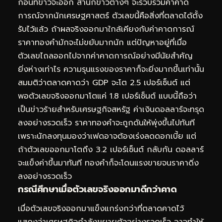
ก่อนที่ข่าวจะออก สำนักข่าวต่างๆ จะรวบรวมค่าคาด
การณ์จากนักเศรษฐศาสตร์ ตัวเลขนี้คือสิ่งที่ตลาดได้ตั้ง
รับไว้แล้ว ถ้าผลจริงออกมาใกล้เคียงกับค่าคาดการณ์
ราคาทองคำมักจะไม่ขยับมากนัก แต่ปัญหาอยู่ที่เมื่อ
ตัวเลขไถลออกไปจากค่าคาดการณ์อย่างมีนัยสำคัญ
ยิ่งห่างเท่าไร ความรุนแรงของราคาก็จะยิ่งมากขึ้นเท่านั้น
สมมติว่าตลาดคาดว่า GDP จะโต 2.5 เปอร์เซ็นต์ แต่
พอตัวเลขจริงออกมาโตแค่ 1.8 เปอร์เซ็นต์ แบบนี้ถือว่า
เป็นข่าวร้ายสำหรับเศรษฐกิจสหรัฐ ค่าเงินดอลลาร์จะทรุด
ลงอย่างรวดเร็ว ราคาทองคำจะถูกดันให้พุ่งขึ้นไปทันที
เพราะนักลงทุนมองว่าเฟดอาจต้องเร่งลดดอกเบี้ย แต่
ถ้าตัวเลขออกมาโตถึง 3.2 เปอร์เซ็นต์ กลับกัน ดอลลาร์
จะแข็งค่าขึ้นมาทันที ทองคำก็จะโดนแรงขายจนราคาดิ่ง
ลงอย่างรวดเร็ว
กรณีศึกษาเมื่อตัวเลขจริงออกมาดีกว่าคาด
เมื่อตัวเลขจริงออกมาแข็งแกร่งกว่าที่ตลาดคาดไว้