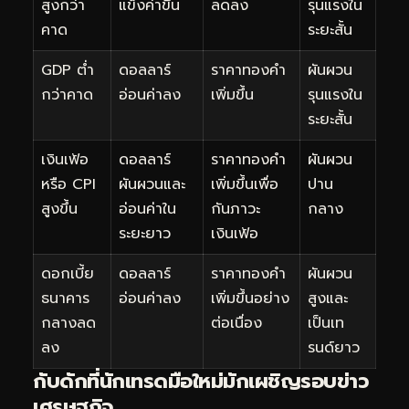
สูงกว่า
แข็งค่าขึ้น
ลดลง
รุนแรงใน
คาด
ระยะสั้น
GDP ต่ำ
ดอลลาร์
ราคาทองคำ
ผันผวน
กว่าคาด
อ่อนค่าลง
เพิ่มขึ้น
รุนแรงใน
ระยะสั้น
เงินเฟ้อ
ดอลลาร์
ราคาทองคำ
ผันผวน
หรือ CPI
ผันผวนและ
เพิ่มขึ้นเพื่อ
ปาน
สูงขึ้น
อ่อนค่าใน
กันภาวะ
กลาง
ระยะยาว
เงินเฟ้อ
ดอกเบี้ย
ดอลลาร์
ราคาทองคำ
ผันผวน
ธนาคาร
อ่อนค่าลง
เพิ่มขึ้นอย่าง
สูงและ
กลางลด
ต่อเนื่อง
เป็นเท
ลง
รนด์ยาว
กับดักที่นักเทรดมือใหม่มักเผชิญรอบข่าว
เศรษฐกิจ