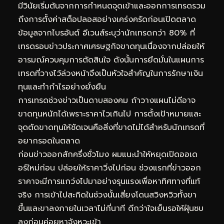
มีวินัยเริ่มต้นจากการกำหนดจุดเข้าและออกการเทรดรวม
ถึงการตั้งค่าสต็อปลอสอย่างเคร่งครัดก่อนเปิดตลาด
ข้อมูลจากไบรอันต์ อีเวนส์ระบุว่านักเทรดกว่า 80% ที่
เทรดรอบข่าวประกาศเศรษฐกิจขาดทุนเนื่องจากปล่อยให้
อารมณ์ควบคุมการตัดสินใจ ดังนั้นการยึดมั่นในแผนการ
เทรดที่วางไว้ล่วงหน้าจึงเป็นหัวใจสำคัญในการรักษาเงิน
ทุนและทำกำไรอย่างยั่งยืน
การเทรดช่วงข่าวเป็นดาบสองคม ถ้าวางแผนไม่ดีอาจ
ขาดทุนหนักได้เพราะราคาไวเกินไป การตั้งเป้าหมายและ
จุดตัดขาดทุนให้ชัดเจนคือสิ่งที่ขาดไม่ได้สำหรับนักเทรดที่
อยากรอดในตลาด
ก่อนข่าวออกสักครึ่งชั่วโมง ผมแนะนำให้หยุดเปิดออเด
อร์ใหม่ก่อน ปล่อยให้ราคาวิ่งไปก่อน ช่วงแรกที่ข่าวออก
ราคาจะมีการแกว่งไปมาอย่างรุนแรงเพื่อหาทิศทางที่แท้
จริง การเข้าไปสะกิดในช่วงนั้นเสี่ยงโดนสวิงหวิวทั้งขา
ขึ้นและขาลงภายในเวลาไม่กี่นาที ดีกว่าใจเย็นรอให้ฝุ่นซบ
ลงก่อนค่อยหาจังหวะเข้า