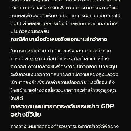
แสดงว่าเศรษฐกิจกำลังขยายตัวอย่างรวดเร็ว อาจทำให้
เกิดความกังวลเรื่องเงินเฟ้อตามมา ธนาคารกลางก็จะมี
เหตุผลเพียงพอที่จะรักษานโยบายการเงินแบบเข้มงวดไว้
ต่อไป ส่งผลให้ดอลลาร์แข็งค่าและกดดันราคาทองคำให้
ปรับตัวลงในระยะสั้น
กรณีศึกษาเมื่อตัวเลขจริงออกมาแย่กว่าคาด
ในทางตรงกันข้าม ถ้าตัวเลขจริงออกมาแย่กว่าคาด
การณ์ สัญญาณเตือนว่าเศรษฐกิจกำลังเข้าสู่ช่วง
ถดถอย ความกลัวจะแพร่กระจายไปทั่วตลาด นักลงทุน
จะรีบถอนเงินออกจากสินทรัพย์ที่มีความเสี่ยงสูงแล้ววิ่ง
เข้าหาทองคำเพื่อเก็บค่าความปลอดภัย แรงซื้อจะหลั่ง
ไหลเข้ามาอย่างต่อเนื่องจนราคาทองคำสร้างจุดสูงสุด
ใหม่ได้
การวางแผนเทรดทองคับรอบข่าว GDP
อย่างมีวินัย
การวางแผนเทรดทองคำรอบการประกาศข่าวจีดีพีอย่าง