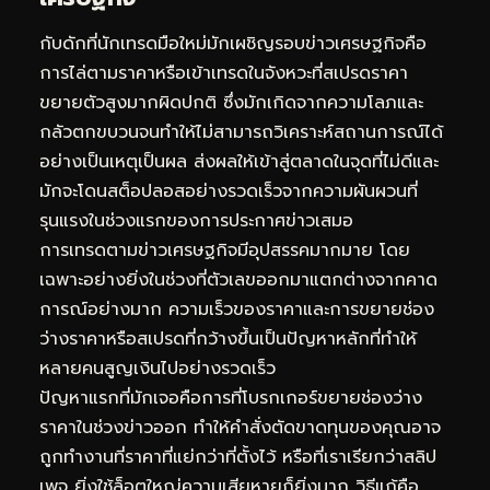
กับดักที่นักเทรดมือใหม่มักเผชิญรอบข่าวเศรษฐกิจคือ
การไล่ตามราคาหรือเข้าเทรดในจังหวะที่สเปรดราคา
ขยายตัวสูงมากผิดปกติ ซึ่งมักเกิดจากความโลภและ
กลัวตกขบวนจนทำให้ไม่สามารถวิเคราะห์สถานการณ์ได้
อย่างเป็นเหตุเป็นผล ส่งผลให้เข้าสู่ตลาดในจุดที่ไม่ดีและ
มักจะโดนสต็อปลอสอย่างรวดเร็วจากความผันผวนที่
รุนแรงในช่วงแรกของการประกาศข่าวเสมอ
การเทรดตามข่าวเศรษฐกิจมีอุปสรรคมากมาย โดย
เฉพาะอย่างยิ่งในช่วงที่ตัวเลขออกมาแตกต่างจากคาด
การณ์อย่างมาก ความเร็วของราคาและการขยายช่อง
ว่างราคาหรือสเปรดที่กว้างขึ้นเป็นปัญหาหลักที่ทำให้
หลายคนสูญเงินไปอย่างรวดเร็ว
ปัญหาแรกที่มักเจอคือการที่โบรกเกอร์ขยายช่องว่าง
ราคาในช่วงข่าวออก ทำให้คำสั่งตัดขาดทุนของคุณอาจ
ถูกทำงานที่ราคาที่แย่กว่าที่ตั้งไว้ หรือที่เราเรียกว่าสลิป
เพจ ยิ่งใช้ล็อตใหญ่ความเสียหายก็ยิ่งมาก วิธีแก้คือ