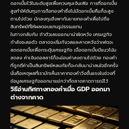
ดอกเบี้ยไว้ในระดับสูงเพื่อควบคุมเงินเฟ้อ การที่ดอกเบี้ย
สูงทำให้ต้นทุนการถือทองคำซึ่งไม่มีดอกเบี้ยคืนก็จะสูง
ตามไปด้วย นักลงทุนจึงพากันขายทองคำเพื่อไปถือ
สินทรัพย์ที่ให้ผลตอบแทนรูปธรรมแทน
ในทางกลับกัน ถ้าตัวเลขออกมาน่าผิดหวัง เศรษฐกิจ
กำลังชะลอตัว ตลาดจะเริ่มกังวลและคาดหวังว่าเฟดจะ
ลดดอกเบี้ยเพื่อกระตุ้นเศรษฐกิจ เมื่อดอกเบี้ยมีแนวโน้ม
ลดลง ค่าเงินดอลลาร์ก็จะอ่อนค่าลงตามไปด้วย ทองคำ
ที่ถูกตีค่าเป็นสินทรัพย์หลบภัยก็จะกลับมาน่าสนใจอีกครั้ง
นั่นคือเหตุผลที่เรามักเห็นราคาทองคำวิ่งขึ้นแรงในช่วงที่
ข้อมูลเศรษฐกิจออกมาแย่กว่าที่ตลาดคาดการณ์ไว้
วิธีอ่านทิศทางทองคำเมื่อ GDP ออกมา
ต่างจากคาด