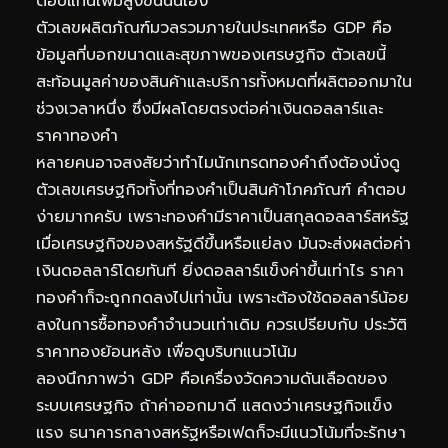
ตอบแทนเพิ่มสูงขึ้นนั่นเอง
ตัวเลขผลิตภัณฑ์มวลรวมภายในประเทศหรือ GDP คือ
ข้อมูลที่บอกขนาดและสุขภาพของเศรษฐกิจ ตัวเลขนี้
สะท้อนมูลค่าของสินค้าและบริการทั้งหมดที่ผลิตออกมาใน
ช่วงเวลาหนึ่ง ซึ่งมีผลโดยตรงต่อค่าเงินดอลลาร์และ
ราคาทองคำ
หลายคนอาจสงสัยว่าทำไมนักเทรดทองคำถึงต้องนั่งดู
ตัวเลขเศรษฐกิจทั้งที่ทองคำเป็นสินค้าโภคภัณฑ์ คำตอบ
ง่ายมากครับ เพราะทองคำมีราคาเป็นสกุลดอลลาร์สหรัฐ
เมื่อเศรษฐกิจของสหรัฐดีขึ้นหรือแย่ลง มันจะส่งผลต่อค่า
เงินดอลลาร์โดยทันที ยิ่งดอลลาร์แข็งค่าขึ้นเท่าไร ราคา
ทองคำก็จะถูกกดลงไปเท่านั้น เพราะต้องใช้ดอลลาร์น้อย
ลงในการซื้อทองคำจำนวนเท่าเดิม ควรเปรียบกับ
ประวัติ
ราคาทองย้อนหลัง
เพื่อดูบริบทแนวโน้ม
ลองนึกภาพว่า GDP คือเครื่องวัดความดันเลือดของ
ระบบเศรษฐกิจ ถ้าค่าออกมาดี แสดงว่าเศรษฐกิจแข็ง
แรง ธนาคารกลางสหรัฐหรือเฟดก็จะมีแนวโน้มที่จะรักษา