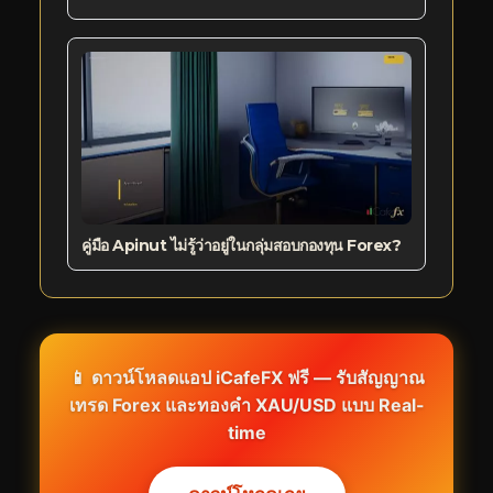
คู่มือ Apinut ไม่รู้ว่าอยู่ในกลุ่มสอบกองทุน Forex?
📱 ดาวน์โหลดแอป iCafeFX ฟรี — รับสัญญาณ
เทรด Forex และทองคำ XAU/USD แบบ Real-
time