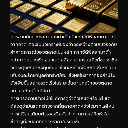
การอ่านทิศทางราคาทองคำเมื่อตัวเลขจีดีพีออกมาต่าง
จากคาด ต้องเน้นวิเคราะห์ช่องว่างระหว่างตัวเลขจริงกับ
ค่าคาดการณ์ของตลาดเป็นหลัก หากจีดีพีออกมาต่ำ
กว่าคาดอย่างชัดเจน แสดงถึงภาวะเศรษฐกิจที่ซบเซาซึ่ง
จะกระตุ้นให้นักลงทุนหันมาซื้อทองคำเพื่อหลีกเลี่ยงความ
เสี่ยงและรักษามูลค่าทรัพย์สิน ส่งผลให้ราคาทองคำปรับ
ตัวเพิ่มขึ้นอย่างรวดเร็วในระยะสั้นตามกลไกของตลาด
อย่างหลีกเลี่ยงไม่ได้
การเทรดตามข่าวไม่ใช่แค่การดูว่าตัวเลขดีหรือแย่ แต่
ต้องดูว่ามันแตกต่างจากที่ตลาดคาดหวังไว้มากแค่ไหน
การเปรียบเทียบตัวเลขจริงกับค่าคาดการณ์คือหัวใจ
สำคัญที่จะบอกทิศทางราคาในระยะสั้น