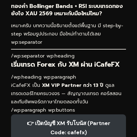
ทองคำ Bollinger Bands + RSI ระบบเทรดทอง
ยังไง XAU 2569 เหมาะกับมือใหม่ไหม?
เหมาะครับ บทความนี้อธิบายตั้งแต่พื้นฐาน มี step-by-
step พร้อมรูปประกอบ มือใหม่ทำตามได้เลย
wp:separator
/wp:separator wp:heading
เริ่มเทรด Forex กับ XM ผ่าน
iCafeFX
/wp:heading wp:paragraph
iCafeFX เป็น
XM VIP Partner กว่า 13 ปี
ดูแล
เทรดเดอร์ไทยครบวงจร — สัญญาณเทรด คอร์สสอน
และทีมซัพพอร์ตภาษาไทยตลอดทั้งวัน
/wp:paragraph wp:buttons
👉 เปิดบัญชี XM รับโบนัส (Partner
Code: cafefx)