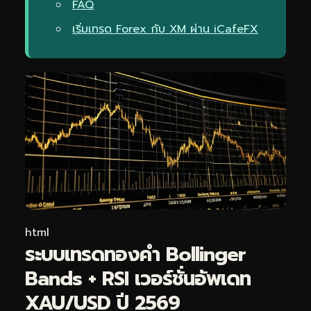
FAQ
เริ่มเทรด Forex กับ XM ผ่าน iCafeFX
html
ระบบเทรดทองคำ Bollinger
Bands + RSI เวอร์ชั่นอัพเดท
XAU/USD ปี 2569