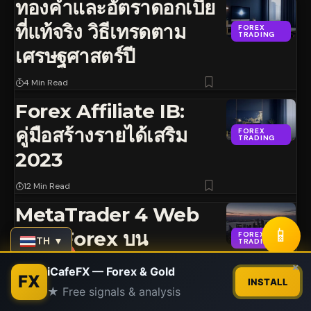
ทองคำและอัตราดอกเบี้ย
ที่แท้จริง วิธีเทรดตาม
FOREX
TRADING
เศรษฐศาสตร์ปี
4 Min Read
Forex Affiliate IB:
คู่มือสร้างรายได้เสริม
FOREX
TRADING
2023
12 Min Read
MetaTrader 4 Web
📱
เทรด Forex บน
FOREX
TH ▼
TRADING
เบราว์เซอร์ไร้ขีดจำกัด
Contact us
×
iCafeFX — Forex & Gold
FX
2026
INSTALL
★ Free signals & analysis
Open
chaty