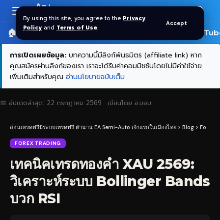
Aa
Font
By using this site, you agree to the
Privacy
Accept
Resizer
Policy
and
Terms of Use
.
🏠 หน้าแรก
ราคาทอง SPDR
📰 บทความ
🎬 YouTub
การเปิดเผยข้อมูล:
บทความนี้มีลิงก์พันธมิตร (affiliate link) หาก
คุณสมัครผ่านลิงก์ของเรา เราจะได้รับค่าคอมมิชชันโดยไม่มีค่าใช้จ่าย
เพิ่มเติมสำหรับคุณ
อ่านนโยบายฉบับเต็ม
📅 อัปเดตล่าสุด:
22 กรกฎาคม 2569
· เขียนโดย
อ.บอม
สอนเทรดฟรีมีระบบเทรดฟรี ตำนาน EA Semi-Auto เจ้าแรกในเมืองไทย
>
Blog
>
Forex Trading
FOREX TRADING
เทคนิคเทรดทองคำ XAU 2569:
วิเคราะห์ระบบ Bollinger Bands
บวก RSI