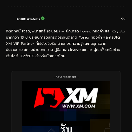
อ.บอม iCafeFX
กิตติทัศน์ เจริญพนาสิทธิ์ (อ.บอม) — นักเทรด Forex ทองคำ และ Crypto
มากกว่า 13 ปี ประสบการณ์เทรดจริงในตลาด Forex ทองคำ และคริปโต
XM VIP Partner ที่ใช้บัญชีจริง ถ่ายทอดความรู้และกลยุทธ์จาก
ประสบการณ์ตรงผ่านบทความ คู่มือ และสัญญาณเทรด ผู้ก่อตั้งเครือข่าย
เว็บไซต์ iCafeFX สำหรับนักเทรดไทย
- Advertisement -