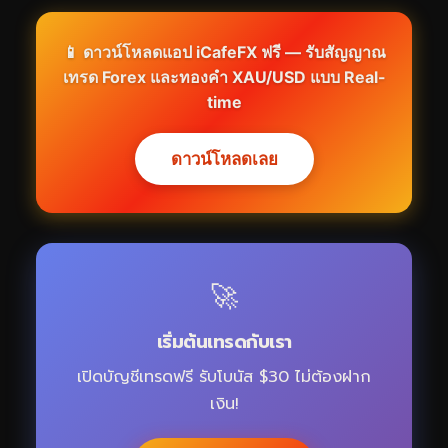
📱 ดาวน์โหลดแอป iCafeFX ฟรี — รับสัญญาณ
เทรด Forex และทองคำ XAU/USD แบบ Real-
time
ดาวน์โหลดเลย
🚀
เริ่มต้นเทรดกับเรา
เปิดบัญชีเทรดฟรี รับโบนัส $30 ไม่ต้องฝาก
เงิน!