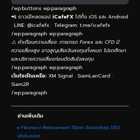
/wp:buttons wp:paragraph
📲 ดาวน์โหลดแอป
iCafeFX
ได้ทั้ง iOS และ Android
· LINE: @
icafefx
· Telegram:
t.me/icafefx
/wp:paragraph wp:paragraph
⚠️ คำเตือนความเสี่ยง: การเทรด Forex และ CFD มี
ความเสี่ยงสูง อาจสูญเสียเงินลงทุนทั้งหมด โปรดศึกษา
และบริหารความเสี่ยงก่อนตัดสินใจลงทุน
/wp:paragraph wp:paragraph
เว็บไซต์ในเครือ:
XM Signal
·
SiamLanCard
·
Siam2R
/wp:paragraph
อ่านเพิ่มเติม
▸ Fibonacci Retracement วิธีลาก อัปเดตล่าสุด ใช้ได้
จริงในตลาด