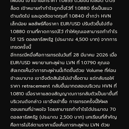
เพิ่มขึ้น เขาเข้าซื้อที่ราคา 1.0855 ด้วยขนาดล็อต 0.05
ล็อต เป้าหมายทำกำไรถูกตั้งไว้ที่ 1.0880 ซึ่งเป็นแนว
ต้านถัดไป และจุดตัดขาดทุนที่ 1.0840 ต่ำกว่า HVN
เล็กน้อย ผลลัพธ์คือราคา EUR/USD ปรับตัวขึ้นไปถึง
1.0880 ตามที่คาดการณ์ไว้ ทำให้คุณเอสามารถทำกำไร
ได้ 125 ดอลลาร์สหรัฐ (ประมาณ 4,500 บาท) จากการ
เทรดครั้งนี้
อีกกรณีหนึ่งคือการเทรดในวันที่ 28 มีนาคม 2026 เมื่อ
EUR/USD พยายามทะลุผ่าน LVN ที่ 1.0790 คุณเอ
สังเกตเห็นว่าการทะลุผ่านนี้เกิดขึ้นด้วย Volume ที่ค่อน
ข้างเบาบาง เขาจึงตัดสินใจไม่เข้าซื้อตาม แต่กลับรอให้
ราคา retracement กลับขึ้นมาทดสอบบริเวณ HVN ที่
1.0810 เมื่อราคาแสดงสัญญาณการกลับตัวเป็นขาขึ้นที่
บริเวณดังกล่าว เขาจึงเข้าซื้อ การเทรดครั้งนี้ให้ผล
ตอบแทนที่น่าพอใจ โดยสามารถทำกำไรได้ประมาณ 70
ดอลลาร์สหรัฐ (ประมาณ 2,500 บาท) บทเรียนที่สำคัญ
คือการไม่ไล่ตามราคาเมื่อเห็นการทะลุผ่าน LVN ด้วย