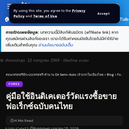
Aa
Font
By using this site, you agree to the
Privacy
Accept
Resizer
Policy
and
Terms of Use
.
🏠 หน้าแรก
ราคาทอง SPDR
📰 บทความ
🎬 YouTub
การเปิดเผยข้อมูล:
บทความนี้มีลิงก์พันธมิตร (affiliate link) หาก
คุณสมัครผ่านลิงก์ของเรา เราจะได้รับค่าคอมมิชชันโดยไม่มีค่าใช้จ่าย
เพิ่มเติมสำหรับคุณ
อ่านนโยบายฉบับเต็ม
📅 อัปเดตล่าสุด:
22 กรกฎาคม 2569
· เขียนโดย
อ.บอม
สอนเทรดฟรีมีระบบเทรดฟรี ตำนาน EA Semi-Auto เจ้าแรกในเมืองไทย
>
Blog
>
Forex
>
FOREX
คู่มือใช้อินดิเคเตอร์วัดแรงซื้อขาย
ฟอเร็กซ์ฉบับคนไทย
14 Min Read
อ.บอม iCafeFX
Published: เมษายน 25, 2026