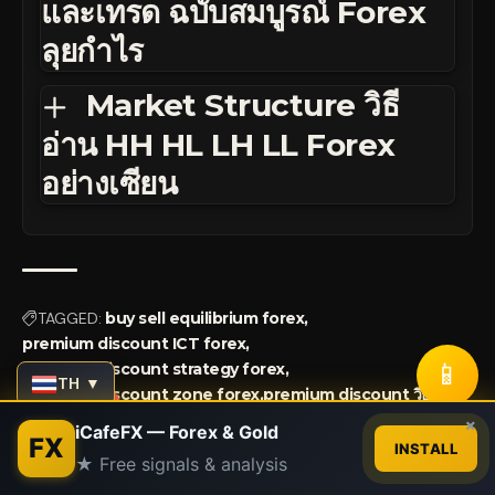
และเทรด ฉบับสมบูรณ์ Forex
ลุยกำไร
Market Structure วิธี
อ่าน HH HL LH LL Forex
อย่างเซียน
TAGGED:
buy sell equilibrium forex
premium discount ICT forex
📱
premium discount strategy forex
TH ▼
premium discount zone forex
premium discount วิธีหา
Contact us
×
iCafeFX — Forex & Gold
FX
INSTALL
★ Free signals & analysis
Open
What do you think?
chaty