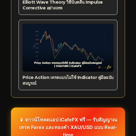
Elliott Wave Theory วิธีนับคลื่น Impulse
Corrective อย่างเทพ
Price Action เทรดแบบไม่ใช้ Indicator คู่มือฉบับ
สมบูรณ์
📱 ดาวน์โหลดแอป iCafeFX ฟรี — รับสัญญาณ
เทรด Forex และทองคำ XAU/USD แบบ Real-
time