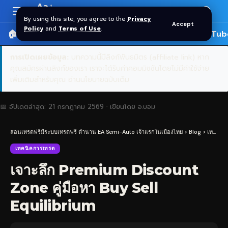
Aa
Font
By using this site, you agree to the
Privacy
Accept
Resizer
Policy
and
Terms of Use
.
🏠 หน้าแรก
ราคาทอง SPDR
📰 บทความ
🎬 YouTub
การเปิดเผยข้อมูล:
บทความนี้มีลิงก์พันธมิตร (affiliate link) หาก
คุณสมัครผ่านลิงก์ของเรา เราจะได้รับค่าคอมมิชชันโดยไม่มีค่าใช้จ่าย
เพิ่มเติมสำหรับคุณ
อ่านนโยบายฉบับเต็ม
📅 อัปเดตล่าสุด:
21 กรกฎาคม 2569
· เขียนโดย
อ.บอม
สอนเทรดฟรีมีระบบเทรดฟรี ตำนาน EA Semi-Auto เจ้าแรกในเมืองไทย
>
Blog
>
เทคนิคการเทรด
เทคนิคการเทรด
เจาะลึก Premium Discount
Zone คู่มือหา Buy Sell
Equilibrium