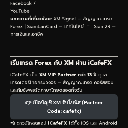
Facebook
/
YouTube
บทความที่เกี่ยวข้อง:
XM Signal — สัญญาณเทรด
Forex
|
SiamLanCard — เทคโนโลยี IT
|
Siam2R —
การเงินและอาชีพ
เริ่มเทรด Forex กับ XM ผ่าน
iCafeFX
iCafeFX เป็น
XM VIP Partner กว่า 13 ปี
ดูแล
เทรดเดอร์ไทยครบวงจร — สัญญาณเทรด คอร์สสอน
และทีมซัพพอร์ตภาษาไทยตลอดทั้งวัน
👉 เปิดบัญชี XM รับโบนัส (Partner
Code: cafefx)
📲 ดาวน์โหลดแอป
iCafeFX
ได้ทั้ง iOS และ Android