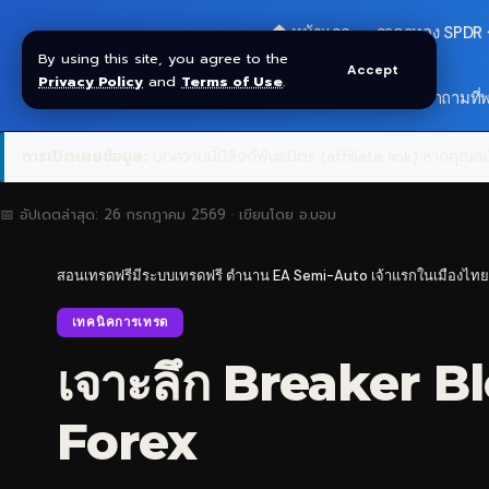
🏠 หน้าแรก
ราคาทอง SPDR
By using this site, you agree to the
Accept
Privacy Policy
and
Terms of Use
.
🎁 รับโบนัส $30
❓ คำถามที่
การเปิดเผยข้อมูล:
บทความนี้มีลิงก์พันธมิตร (affiliate link) หากคุณสมั
📅 อัปเดตล่าสุด:
26 กรกฎาคม 2569
· เขียนโดย
อ.บอม
สอนเทรดฟรีมีระบบเทรดฟรี ตำนาน EA Semi-Auto เจ้าแรกในเมืองไทย
เทคนิคการเทรด
เจาะลึก Breaker Bl
Forex