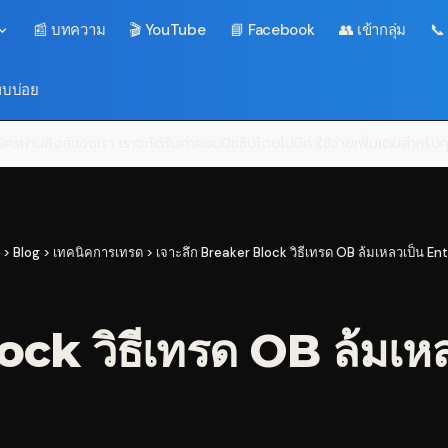
📰 บทความ
🎬 YouTube
📘 Facebook
👥 เข้ากลุ่ม
📞
พบบ่อย
ครผ่านลิงก์ของเรา เราจะได้รับค่าคอมมิชชันโดยไม่มีค่าใช้จ่ายเพิ่มเติมสำหรั
>
Blog
>
เทคนิคการเทรด
>
เจาะลึก Breaker Block วิธีเทรด OB ล้มเหลวเป็น En
ock วิธีเทรด OB ล้มเ