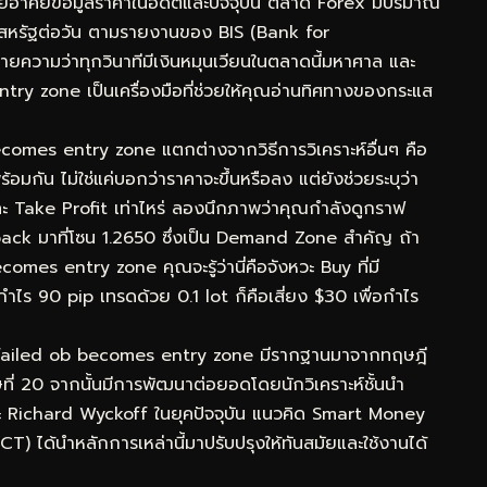
โดยอาศัยข้อมูลราคาในอดีตและปัจจุบัน ตลาด Forex มีปริมาณ
ร์สหรัฐต่อวัน ตามรายงานของ BIS (Bank for
ยความว่าทุกวินาทีมีเงินหมุนเวียนในตลาดนี้มหาศาล และ
y zone เป็นเครื่องมือที่ช่วยให้คุณอ่านทิศทางของกระแส
ecomes entry zone แตกต่างจากวิธีการวิเคราะห์อื่นๆ คือ
ัน ไม่ใช่แค่บอกว่าราคาจะขึ้นหรือลง แต่ยังช่วยระบุว่า
ะ Take Profit เท่าไหร่ ลองนึกภาพว่าคุณกำลังดูกราฟ
ck มาที่โซน 1.2650 ซึ่งเป็น Demand Zone สำคัญ ถ้า
mes entry zone คุณจะรู้ว่านี่คือจังหวะ Buy ที่มี
กำไร 90 pip เทรดด้วย 0.1 lot ก็คือเสี่ยง $30 เพื่อกำไร
 failed ob becomes entry zone มีรากฐานมาจากทฤษฎี
ี่ 20 จากนั้นมีการพัฒนาต่อยอดโดยนักวิเคราะห์ชั้นนำ
ะ Richard Wyckoff ในยุคปัจจุบัน แนวคิด Smart Money
) ได้นำหลักการเหล่านี้มาปรับปรุงให้ทันสมัยและใช้งานได้