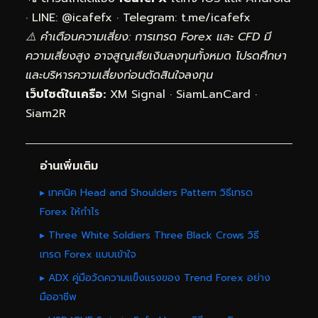
· LINE: @icafefx · Telegram:
t.me/icafefx
⚠️ คำเตือนความเสี่ยง: การเทรด Forex และ CFD มี
ความเสี่ยงสูง อาจสูญเสียเงินลงทุนทั้งหมด โปรดศึกษา
และบริหารความเสี่ยงก่อนตัดสินใจลงทุน
เว็บไซต์ในเครือ:
XM Signal
·
SiamLanCard
·
Siam2R
อ่านเพิ่มเติม
▸ เทคนิค Head and Shoulders Pattern วิธีเทรด
Forex ให้กำไร
▸ Three White Soldiers Three Black Crows วิธี
เทรด Forex แบบเข้าใจ
▸ ADX คู่มือวัดความแข็งแรงของ Trend Forex อย่าง
มืออาชีพ