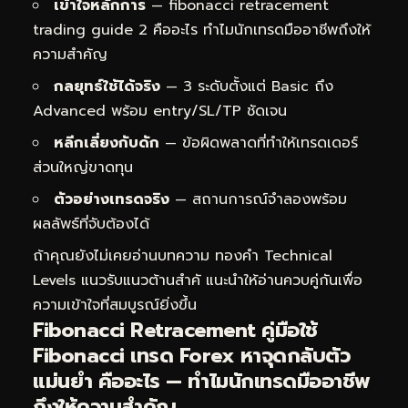
เข้าใจหลักการ
— fibonacci retracement
trading guide 2 คืออะไร ทำไมนักเทรดมืออาชีพถึงให้
ความสำคัญ
กลยุทธ์ใช้ได้จริง
— 3 ระดับตั้งแต่ Basic ถึง
Advanced พร้อม entry/SL/TP ชัดเจน
หลีกเลี่ยงกับดัก
— ข้อผิดพลาดที่ทำให้เทรดเดอร์
ส่วนใหญ่ขาดทุน
ตัวอย่างเทรดจริง
— สถานการณ์จำลองพร้อม
ผลลัพธ์ที่จับต้องได้
ถ้าคุณยังไม่เคยอ่านบทความ
ทองคำ Technical
Levels แนวรับแนวต้านสำคั
แนะนำให้อ่านควบคู่กันเพื่อ
ความเข้าใจที่สมบูรณ์ยิ่งขึ้น
Fibonacci Retracement คู่มือใช้
Fibonacci เทรด Forex หาจุดกลับตัว
แม่นยำ คืออะไร — ทำไมนักเทรดมืออาชีพ
ถึงให้ความสำคัญ