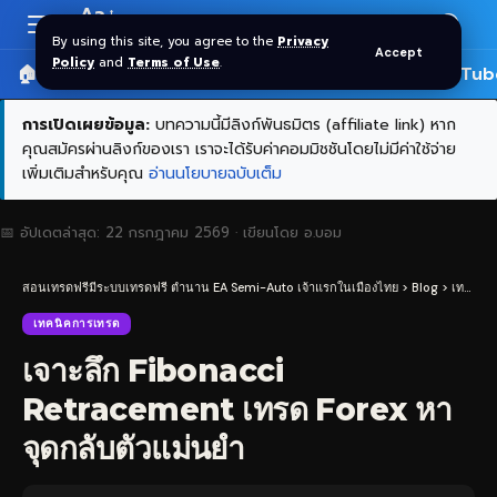
Aa
Font
By using this site, you agree to the
Privacy
Accept
Resizer
Policy
and
Terms of Use
.
🏠 หน้าแรก
ราคาทอง SPDR
📰 บทความ
🎬 YouTub
การเปิดเผยข้อมูล:
บทความนี้มีลิงก์พันธมิตร (affiliate link) หาก
คุณสมัครผ่านลิงก์ของเรา เราจะได้รับค่าคอมมิชชันโดยไม่มีค่าใช้จ่าย
เพิ่มเติมสำหรับคุณ
อ่านนโยบายฉบับเต็ม
📅 อัปเดตล่าสุด:
22 กรกฎาคม 2569
· เขียนโดย
อ.บอม
สอนเทรดฟรีมีระบบเทรดฟรี ตำนาน EA Semi-Auto เจ้าแรกในเมืองไทย
>
Blog
>
เทคนิคการเทรด
เทคนิคการเทรด
เจาะลึก Fibonacci
Retracement เทรด Forex หา
จุดกลับตัวแม่นยำ