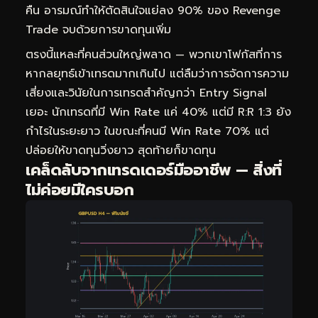
คืน อารมณ์ทำให้ตัดสินใจแย่ลง 90% ของ Revenge
Trade จบด้วยการขาดทุนเพิ่ม
ตรงนี้แหละที่คนส่วนใหญ่พลาด — พวกเขาโฟกัสที่การ
หากลยุทธ์เข้าเทรดมากเกินไป แต่ลืมว่าการจัดการความ
เสี่ยงและวินัยในการเทรดสำคัญกว่า Entry Signal
เยอะ นักเทรดที่มี Win Rate แค่ 40% แต่มี R:R 1:3 ยัง
กำไรในระยะยาว ในขณะที่คนมี Win Rate 70% แต่
ปล่อยให้ขาดทุนวิ่งยาว สุดท้ายก็ขาดทุน
เคล็ดลับจากเทรดเดอร์มืออาชีพ — สิ่งที่
ไม่ค่อยมีใครบอก