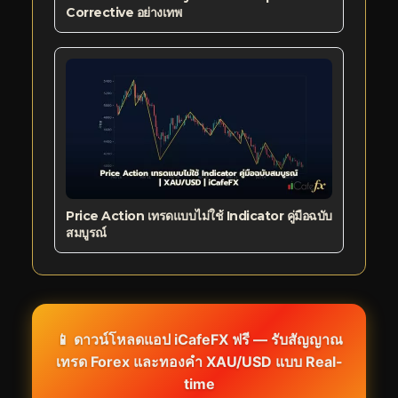
Corrective อย่างเทพ
Price Action เทรดแบบไม่ใช้ Indicator คู่มือฉบับ
สมบูรณ์
📱 ดาวน์โหลดแอป iCafeFX ฟรี — รับสัญญาณ
เทรด Forex และทองคำ XAU/USD แบบ Real-
time