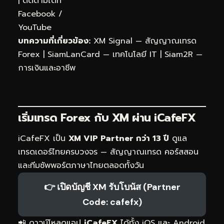
| ติดตามได้ที่
Facebook
/
YouTube
บทความที่เกี่ยวข้อง:
XM Signal — สัญญาณเทรด
Forex
|
SiamLanCard — เทคโนโลยี IT
|
Siam2R —
การเงินและอาชีพ
เริ่มเทรด Forex กับ XM ผ่าน
iCafeFX
iCafeFX เป็น
XM VIP Partner กว่า 13 ปี
ดูแล
เทรดเดอร์ไทยครบวงจร — สัญญาณเทรด คอร์สสอน
และทีมซัพพอร์ตภาษาไทยตลอดทั้งวัน
👉 เปิดบัญชี XM รับโบนัส (Partner
Code: cafefx)
📲 ดาวน์โหลดแอป
iCafeFX
ได้ทั้ง iOS และ Android