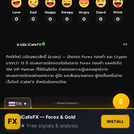
Love
Sad
Happy
Sleepy
Angry
Dead
Wink
0
0
0
0
0
0
0
อ.บอม iCafeFX
กิตติทัศน์ เจริญพนาสิทธิ์ (อ.บอม) — นักเทรด Forex ทองคำ และ Crypto
มากกว่า 13 ปี ประสบการณ์เทรดจริงในตลาด Forex ทองคำ และคริปโต
XM VIP Partner ที่ใช้บัญชีจริง ถ่ายทอดความรู้และกลยุทธ์จาก
ประสบการณ์ตรงผ่านบทความ คู่มือ และสัญญาณเทรด ผู้ก่อตั้งเครือข่าย
เว็บไซต์ iCafeFX สำหรับนักเทรดไทย
📱
TH ▼
- Advertisement -
Contact us
×
iCafeFX — Forex & Gold
FX
INSTALL
★ Free signals & analysis
Open
chaty