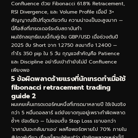
Confluence ด้วย Fibonacci 61.8% Retracement,
RSI Divergence, และ Volume Profile เมื่อมี 3+
สัญญาณชี้ไปที่จุดเดียวกัน ความน่าจะเป็นจะสูงมาก —
นี่คือสิ่งที่เทรดเดอร์ระดับสถาบันทำ
ผมใช้กลยุทธ์แบบนี้กับคู่เงิน GBP/USD เมื่อช่วงต้นปี
2025 จับ Short จาก 1.2750 ลงมาถึง 1.2400 —
กำไร 350 pip ใน 5 วัน กุญแจสำคัญคือ Patience
และ Discipline อย่ารีบเข้าถ้ายังไม่มี Confluence
เพียงพอ
5 ข้อผิดพลาดร้ายแรงที่นักเทรดทำเมื่อใช้
fibonacci retracement trading
guide 2
ผมเคยเห็นเทรดเดอร์คนหนึ่งที่เทรดมาหลายปี ใช้เงินจริง
กว่า 5 หมื่นดอลลาร์ แต่ยังขาดทุนอยู่เพราะทำผิดพลาด
ซ้ำๆ ข้อเดียว — ไม่ยอมตั้ง Stop Loss เขาบอกว่า
‘ราคามันจะกลับมาเอง’ ผลคือพอร์ตหายไป 70% ภายใน
สัปดาห์เดียว เรื่องนี้สอนให้ผมรู้ว่า ข้อผิดพลาดเหล่านี้มี