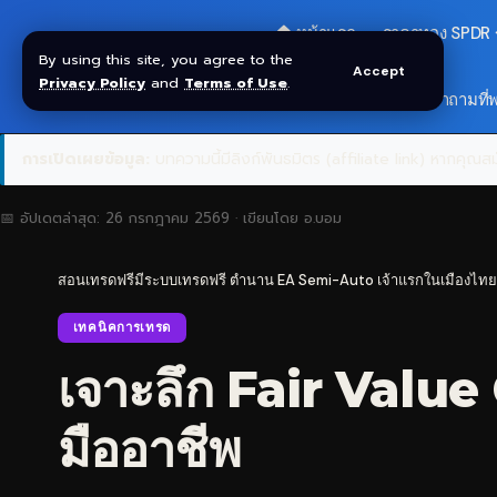
🏠 หน้าแรก
ราคาทอง SPDR
By using this site, you agree to the
Accept
Privacy Policy
and
Terms of Use
.
🎁 รับโบนัส $30
❓ คำถามที่
การเปิดเผยข้อมูล:
บทความนี้มีลิงก์พันธมิตร (affiliate link) หากคุณสมั
📅 อัปเดตล่าสุด:
26 กรกฎาคม 2569
· เขียนโดย
อ.บอม
สอนเทรดฟรีมีระบบเทรดฟรี ตำนาน EA Semi-Auto เจ้าแรกในเมืองไทย
เทคนิคการเทรด
เจาะลึก Fair Valu
มืออาชีพ