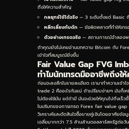
ถึงให้ความสำคัญ
กลยุทธ์ใช้ได้จริง
— 3 ระดับตั้งแต่ Basic
หลีกเลี่ยงกับดัก
— ข้อผิดพลาดที่ทำให้เทร
ตัวอย่างเทรดจริง
— สถานการณ์จำลองพร้อม
ถ้าคุณยังไม่เคยอ่านบทความ
Bitcoin กับ For
เข้าใจที่สมบูรณ์ยิ่งขึ้น
Fair Value Gap FVG Imba
ทำไมนักเทรดมืออาชีพถึงให
ก่อนจะลงลึกในรายละเอียด เรามาทำความเข้าใ
trade 2 คืออะไรกันแน่ ถ้าเปรียบง่ายๆ มันก็
ไม่ต้องใช้มัน แต่ถ้ามี มันจะช่วยให้คุณไปถึงเร
ในบริบทของการเทรด Forex fair value gap
วิเคราะห์และตัดสินใจซื้อขายคู่เงินโดยอาศัยข
เฉลี่ยมากกว่า 7.5 ล้านล้านดอลลาร์สหรัฐต่อ