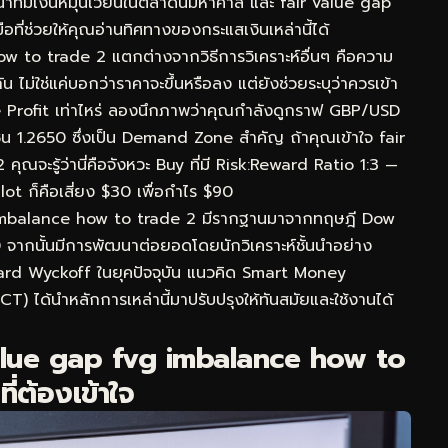
าทีมีเงินหมุนเวียนในตลาดนี้มหาศาล และ fair value gap
ที่ช่วยให้คุณอ่านทิศทางของกระแสเงินเหล่านี้ได้
how to trade 2 แตกต่างจากวิธีการวิเคราะห์อื่นๆ คือความ
่ใช่แค่บอกว่าราคาจะขึ้นหรือลง แต่ยังช่วยระบุว่าควรเข้า
 Profit เท่าไหร่ ลองนึกภาพว่าคุณกำลังดูกราฟ GBP/USD
น 1.2650 ซึ่งเป็น Demand Zone สำคัญ ถ้าคุณเข้าใจ fair
จะรู้ว่านี่คือจังหวะ Buy ที่มี Risk:Reward Ratio 1:3 —
lot ก็คือเสี่ยง $30 เพื่อกำไร $90
g imbalance how to trade 2 มีรากฐานมาจากทฤษฎี Dow
0 จากนั้นมีการพัฒนาต่อยอดโดยนักวิเคราะห์ชั้นนำอย่าง
ard Wyckoff ในยุคปัจจุบัน แนวคิด Smart Money
) ได้นำหลักการเหล่านี้มาปรับปรุงให้ทันสมัยและใช้งานได้
alue gap fvg imbalance how to
่ต้องเข้าใจ