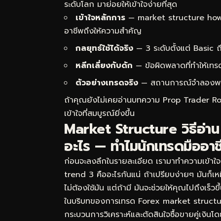
ระดับโลก มาย่อยให้เข้าใจง่ายที่สุด
เข้าใจหลักการ
— market structure how t
อาชีพถึงให้ความสำคัญ
กลยุทธ์ใช้ได้จริง
— 3 ระดับตั้งแต่ Basic
หลีกเลี่ยงกับดัก
— ข้อผิดพลาดที่ทำให้เทร
ตัวอย่างเทรดจริง
— สถานการณ์จำลองพร้อม
ถ้าคุณยังไม่เคยอ่านบทความ
Prop Trader Rou
เข้าใจที่สมบูรณ์ยิ่งขึ้น
Market Structure วิธีอ่
อะไร — ทำไมนักเทรดมืออาช
ก่อนจะลงลึกในรายละเอียด เรามาทำความเข้าใจ
trend 3 คืออะไรกันแน่ ถ้าเปรียบง่ายๆ มันก็
ไม่ต้องใช้มัน แต่ถ้ามี มันจะช่วยให้คุณไปถึงเร
ในบริบทของการเทรด Forex market structur
กระบวนการวิเคราะห์และตัดสินใจซื้อขายคู่เงิน