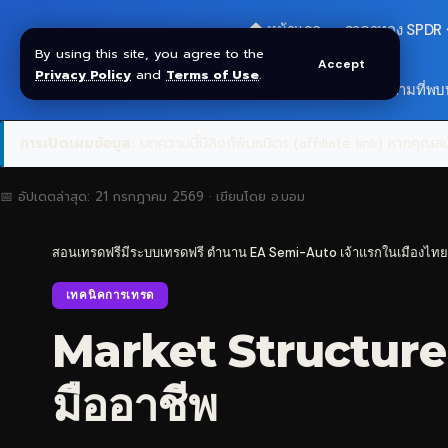
🏠 หน้าแรก
ราคาทอง SPDR
By using this site, you agree to the
Accept
Privacy Policy
and
Terms of Use
.
สมัครกลุ่ม VIP
❓ คำถามที่พบ
การเปิดเผยข้อมูล:
บทความนี้มีลิงก์พันธมิตร (affiliate link) หากคุณสมั
📅 อัปเดตล่าสุด:
21 กรกฎาคม 2569
· เขียนโดย
อ.บอม
สอนเทรดฟรีมีระบบเทรดฟรี ตำนาน EA Semi-Auto เจ้าแรกในเมืองไทย
เทคนิคการเทรด
Market Structure 
มืออาชีพ