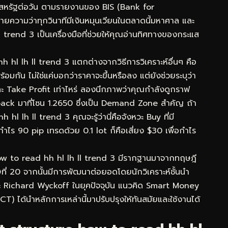
ร์สหรัฐต่อวัน ตามรายงานของ BIS (Bank for
ยความว่าทุกวินาทีมีเงินหมุนเวียนในตลาดนี้มหาศาล และ
rend 3 เป็นเครื่องมือที่ช่วยให้คุณอ่านทิศทางของกระแส
h hl lh ll trend 3 แตกต่างจากวิธีการวิเคราะห์อื่นๆ คือ
ัน ไม่ใช่แค่บอกว่าราคาจะขึ้นหรือลง แต่ยังช่วยระบุว่า
ะ Take Profit เท่าไหร่ ลองนึกภาพว่าคุณกำลังดูกราฟ
ck มาที่โซน 1.2650 ซึ่งเป็น Demand Zone สำคัญ ถ้า
 lh ll trend 3 คุณจะรู้ว่านี่คือจังหวะ Buy ที่มี
กำไร 90 pip เทรดด้วย 0.1 lot ก็คือเสี่ยง $30 เพื่อกำไร
ow to read hh hl lh ll trend 3 มีรากฐานมาจากทฤษฎี
ี่ 20 จากนั้นมีการพัฒนาต่อยอดโดยนักวิเคราะห์ชั้นนำ
ะ Richard Wyckoff ในยุคปัจจุบัน แนวคิด Smart Money
) ได้นำหลักการเหล่านี้มาปรับปรุงให้ทันสมัยและใช้งานได้