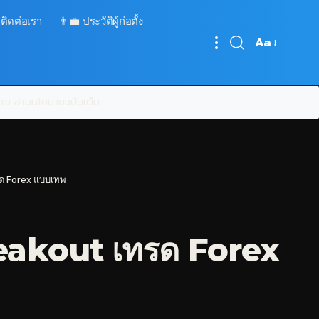
 ติดต่อเรา
👨‍💼 ประวัติผู้ก่อตั้ง
Aa
Font
Resizer
บคุณ
อ่านนโยบายฉบับเต็ม
รด Forex แบบเทพ
reakout เทรด Forex