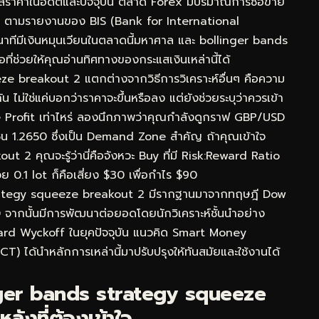
้อมูลราคาในอดีตและปัจจุบัน ตลาด Forex มีปริมาณการซื้อขาย
วัน ตามรายงานของ BIS (Bank for International
นาทีมีเงินหมุนเวียนในตลาดนี้มหาศาล และ bollinger bands
ี่ช่วยให้คุณอ่านทิศทางของกระแสเงินเหล่านี้ได้
eze breakout 2 แตกต่างจากวิธีการวิเคราะห์อื่นๆ คือความ
่ใช่แค่บอกว่าราคาจะขึ้นหรือลง แต่ยังช่วยระบุว่าควรเข้า
 Profit เท่าไหร่ ลองนึกภาพว่าคุณกำลังดูกราฟ GBP/USD
ซน 1.2650 ซึ่งเป็น Demand Zone สำคัญ ถ้าคุณเข้าใจ
2 คุณจะรู้ว่านี่คือจังหวะ Buy ที่มี Risk:Reward Ratio
ย 0.1 lot ก็คือเสี่ยง $30 เพื่อกำไร $90
trategy squeeze breakout 2 มีรากฐานมาจากทฤษฎี Dow
0 จากนั้นมีการพัฒนาต่อยอดโดยนักวิเคราะห์ชั้นนำอย่าง
ard Wyckoff ในยุคปัจจุบัน แนวคิด Smart Money
) ได้นำหลักการเหล่านี้มาปรับปรุงให้ทันสมัยและใช้งานได้
ger bands strategy squeeze
ังที่ต้องเข้าใจ