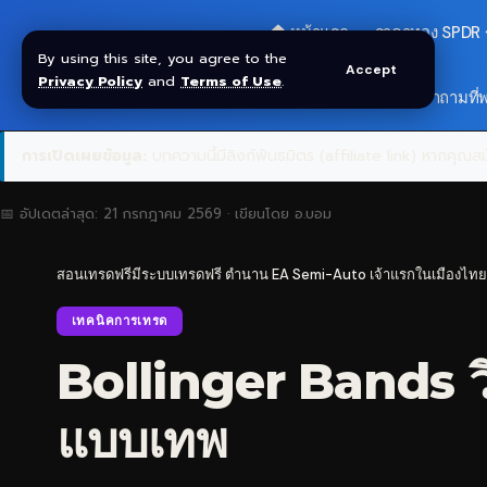
🏠 หน้าแรก
ราคาทอง SPDR
By using this site, you agree to the
Accept
Privacy Policy
and
Terms of Use
.
🎁 รับโบนัส $30
❓ คำถามที่
การเปิดเผยข้อมูล:
บทความนี้มีลิงก์พันธมิตร (affiliate link) หากคุณสมั
📅 อัปเดตล่าสุด:
21 กรกฎาคม 2569
· เขียนโดย
อ.บอม
สอนเทรดฟรีมีระบบเทรดฟรี ตำนาน EA Semi-Auto เจ้าแรกในเมืองไทย
เทคนิคการเทรด
Bollinger Bands ว
แบบเทพ