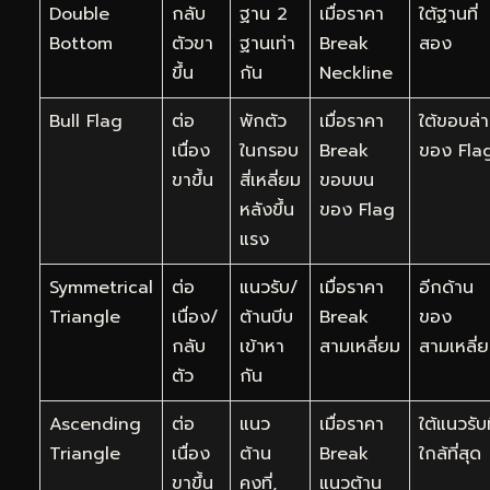
Double
กลับ
ฐาน 2
เมื่อราคา
ใต้ฐานที่
Bottom
ตัวขา
ฐานเท่า
Break
สอง
ขึ้น
กัน
Neckline
Bull Flag
ต่อ
พักตัว
เมื่อราคา
ใต้ขอบล่
เนื่อง
ในกรอบ
Break
ของ Fla
ขาขึ้น
สี่เหลี่ยม
ขอบบน
หลังขึ้น
ของ Flag
แรง
Symmetrical
ต่อ
แนวรับ/
เมื่อราคา
อีกด้าน
Triangle
เนื่อง/
ต้านบีบ
Break
ของ
กลับ
เข้าหา
สามเหลี่ยม
สามเหลี่
ตัว
กัน
Ascending
ต่อ
แนว
เมื่อราคา
ใต้แนวรับท
Triangle
เนื่อง
ต้าน
Break
ใกล้ที่สุด
ขาขึ้น
คงที่,
แนวต้าน