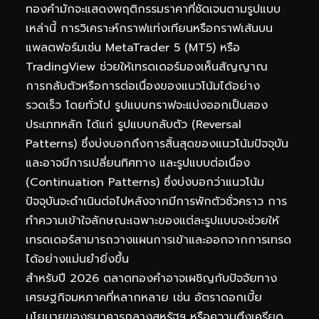
ทองคำมักจะแสดงพฤติกรรมราคาที่ชัดเจนตามรูปแบบ
เหล่านี้ การวิเคราะห์กราฟแท่งเทียนหรือกราฟเส้นบน
แพลตฟอร์มเช่น MetaTrader 5 (MT5) หรือ
TradingView ช่วยให้เทรดเดอร์มองเห็นสัญญาณ
การกลับตัวหรือการต่อเนื่องของแนวโน้มได้อย่าง
รวดเร็ว โดยทั่วไป รูปแบบกราฟจะแบ่งออกเป็นสอง
ประเภทหลัก ได้แก่ รูปแบบกลับตัว (Reversal
Patterns) ซึ่งบ่งบอกถึงการสิ้นสุดของแนวโน้มปัจจุบัน
และอาจมีการเปลี่ยนทิศทาง และรูปแบบต่อเนื่อง
(Continuation Patterns) ซึ่งบ่งบอกว่าแนวโน้ม
ปัจจุบันจะดำเนินต่อไปหลังจากมีการพักตัวชั่วคราว การ
ทำความเข้าใจลักษณะเฉพาะของแต่ละรูปแบบจะช่วยให้
เทรดเดอร์สามารถวางแผนการเข้าและออกจากการเทรด
ได้อย่างแม่นยำยิ่งขึ้น
สำหรับปี 2026 ตลาดทองคำอาจเผชิญกับปัจจัยทาง
เศรษฐกิจมหภาคที่หลากหลาย เช่น อัตราดอกเบี้ย
นโยบายของธนาคารกลางสหรัฐฯ หรือความตึงเครียด