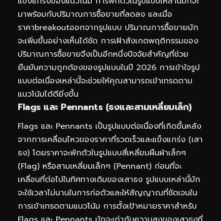
แข็งแกร่งของแนวโน้ม การพักตัวในรูปแบบเหล่านี้มักจะ
มาพร้อมกับปริมาณการซื้อขายที่ลดลง และเมื่อ
ราคาbreakoutออกจากรูปแบบ ปริมาณการซื้อขายมัก
จะเพิ่มขึ้นอย่างเห็นได้ชัด การเฝ้าสังเกตพฤติกรรมของ
ปริมาณการซื้อขายจึงเป็นอีกหนึ่งปัจจัยสำคัญที่ช่วย
ยืนยันความถูกต้องของรูปแบบในปี 2026 การเข้าใจรูป
แบบต่อเนื่องเหล่านี้จะช่วยให้คุณสามารถเข้าเทรดตาม
แนวโน้มได้ดียิ่งขึ้น
Flags และ Pennants (ธงและสามเหลี่ยมเล็ก)
Flags และ Pennants เป็นรูปแบบต่อเนื่องที่เกิดขึ้นหลัง
จากการเคลื่อนไหวของราคาที่รวดเร็วและแข็งแกร่ง (เสา
ธง) โดยราคาจะพักตัวในรูปแบบสี่เหลี่ยมผืนผ้าเล็กๆ
(Flag) หรือสามเหลี่ยมเล็กๆ (Pennant) ก่อนที่จะ
เคลื่อนที่ต่อไปในทิศทางเดิมของเสาธง รูปแบบเหล่านี้มัก
จะใช้เวลาไม่นานในการก่อตัวและให้สัญญาณที่ชัดเจนใน
การเข้าเทรดตามแนวโน้ม การตั้งเป้าหมายราคาสำหรับ
Flags และ Pennants มักจะเท่ากับความสูงของเสาธงที่