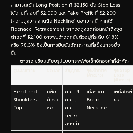
สามารถเข้า Long Position ที่ $2,150 ตั้ง Stop Loss
ใต้ฐานที่สองที่ $2,090 และ Take Profit ที่ $2,200
(ความสูงจากฐานถึง Neckline) นอกจากนี้ หากใช้
Fibonacci Retracement จากจุดสูงสุดก่อนหน้าถึงจุด
ต่ำสุดที่ $2,100 อาจพบว่าจุดกลับตัวอยู่ที่ระดับ 61.8%
หรือ 78.6% ซึ่งเป็นการยืนยันสัญญาณที่แข็งแกร่งยิ่ง
ขึ้น
ตารางเปรียบเทียบรูปแบบกราฟฟอเร็กซ์ทองคำที่สำคัญ
รูปแบบกราฟ
ประเภท
สัญญาณ
จุดเข้าเทรด
จุด Stop
(ตัวอย่าง)
Loss
(ตัวอย่าง)
Head and
กลับ
ยอด 3
เมื่อราคา
เหนือไหล่
Shoulders
ตัวขา
ยอด,
Break
ขวา
Top
ลง
ยอด
Neckline
กลาง
สูงกว่า