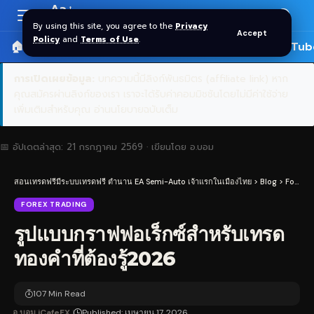
Aa
Font
By using this site, you agree to the
Privacy
Accept
Resizer
Policy
and
Terms of Use
.
🏠 หน้าแรก
ราคาทอง SPDR
📰 บทความ
🎬 YouTub
การเปิดเผยข้อมูล:
บทความนี้มีลิงก์พันธมิตร (affiliate link) หาก
คุณสมัครผ่านลิงก์ของเรา เราจะได้รับค่าคอมมิชชันโดยไม่มีค่าใช้จ่าย
เพิ่มเติมสำหรับคุณ
อ่านนโยบายฉบับเต็ม
📅 อัปเดตล่าสุด:
21 กรกฎาคม 2569
· เขียนโดย
อ.บอม
สอนเทรดฟรีมีระบบเทรดฟรี ตำนาน EA Semi-Auto เจ้าแรกในเมืองไทย
>
Blog
>
Forex Trading
FOREX TRADING
รูปแบบกราฟฟอเร็กซ์สำหรับเทรด
ทองคำที่ต้องรู้2026
107 Min Read
อ.บอม iCafeFX
Published: เมษายน 17, 2026