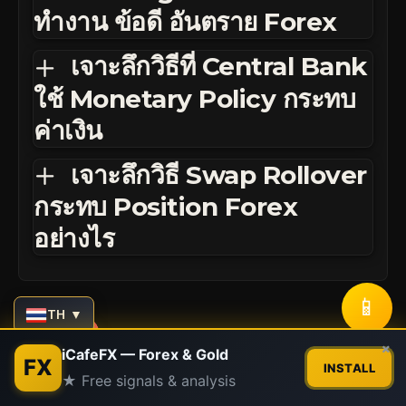
ทำงาน ข้อดี อันตราย Forex
เจาะลึกวิธีที่ Central Bank
ใช้ Monetary Policy กระทบ
ค่าเงิน
เจาะลึกวิธี Swap Rollover
กระทบ Position Forex
อย่างไร
📱
TH ▼
Contact us
×
TAGGED:
demo account forex
demo trading
iCafeFX — Forex & Gold
FX
INSTALL
demo ก่อน live
บัญชีทดลอง forex
ฝึกเทรด forex
★ Free signals & analysis
Open
chaty