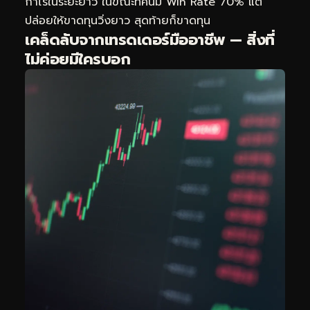
กำไรในระยะยาว ในขณะที่คนมี Win Rate 70% แต่
ปล่อยให้ขาดทุนวิ่งยาว สุดท้ายก็ขาดทุน
เคล็ดลับจากเทรดเดอร์มืออาชีพ — สิ่งที่
ไม่ค่อยมีใครบอก