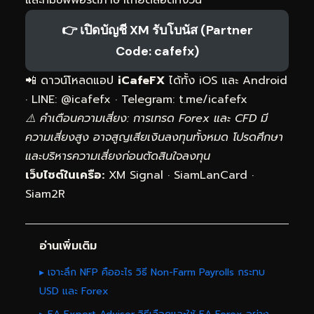
👉 เปิดบัญชี XM รับโบนัส (Partner
Code: cafefx)
📲 ดาวน์โหลดแอป
iCafeFX
ได้ทั้ง iOS และ Android
· LINE: @icafefx · Telegram:
t.me/icafefx
⚠️ คำเตือนความเสี่ยง: การเทรด Forex และ CFD มี
ความเสี่ยงสูง อาจสูญเสียเงินลงทุนทั้งหมด โปรดศึกษา
และบริหารความเสี่ยงก่อนตัดสินใจลงทุน
เว็บไซต์ในเครือ:
XM Signal
·
SiamLanCard
·
Siam2R
อ่านเพิ่มเติม
▸ เจาะลึก NFP คืออะไร วิธี Non-Farm Payrolls กระทบ
USD และ Forex