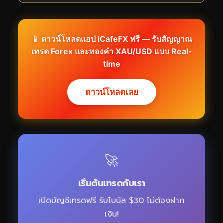
📱 ดาวน์โหลดแอป iCafeFX ฟรี — รับสัญญาณ
เทรด Forex และทองคำ XAU/USD แบบ Real-
time
ดาวน์โหลดเลย
🚀
เริ่มต้นเทรดกับเรา
เปิดบัญชีเทรดฟรี รับโบนัส $30 ไม่ต้องฝาก
เงิน!