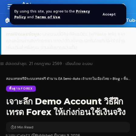
Aa
Font
By using this site, you agree to the
Privacy
Accept
Resizer
Policy
and
Terms of Use
.
🏠 หน้าแรก
ราคาทอง SPDR
📰 บทความ
🎬 YouTub
การเปิดเผยข้อมูล:
บทความนี้มีลิงก์พันธมิตร (affiliate link) หาก
คุณสมัครผ่านลิงก์ของเรา เราจะได้รับค่าคอมมิชชันโดยไม่มีค่าใช้จ่าย
เพิ่มเติมสำหรับคุณ
อ่านนโยบายฉบับเต็ม
📅 อัปเดตล่าสุด:
21 กรกฎาคม 2569
· เขียนโดย
อ.บอม
สอนเทรดฟรีมีระบบเทรดฟรี ตำนาน EA Semi-Auto เจ้าแรกในเมืองไทย
>
Blog
>
พื้นฐาน Forex
พื้นฐาน FOREX
เจาะลึก Demo Account วิธีฝึก
เทรด Forex ให้เก่งก่อนใช้เงินจริง
3 Min Read
อ.บอม iCafeFX
Published: มีนาคม 9, 2026