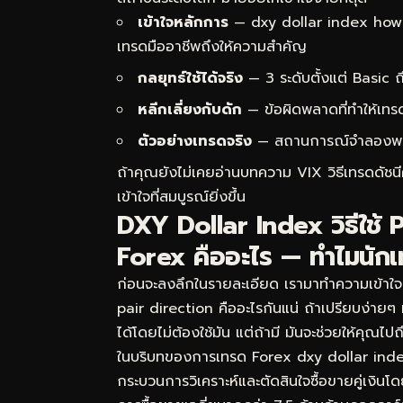
เข้าใจหลักการ
— dxy dollar index how t
เทรดมืออาชีพถึงให้ความสำคัญ
กลยุทธ์ใช้ได้จริง
— 3 ระดับตั้งแต่ Basic
หลีกเลี่ยงกับดัก
— ข้อผิดพลาดที่ทำให้เทร
ตัวอย่างเทรดจริง
— สถานการณ์จำลองพร้อม
ถ้าคุณยังไม่เคยอ่านบทความ
VIX วิธีเทรดดัช
เข้าใจที่สมบูรณ์ยิ่งขึ้น
DXY Dollar Index วิธีใช้
Forex คืออะไร — ทำไมนักเ
ก่อนจะลงลึกในรายละเอียด เรามาทำความเข้าใ
pair direction คืออะไรกันแน่ ถ้าเปรียบง่าย
ได้โดยไม่ต้องใช้มัน แต่ถ้ามี มันจะช่วยให้คุณไ
ในบริบทของการเทรด Forex dxy dollar ind
กระบวนการวิเคราะห์และตัดสินใจซื้อขายคู่เงิน