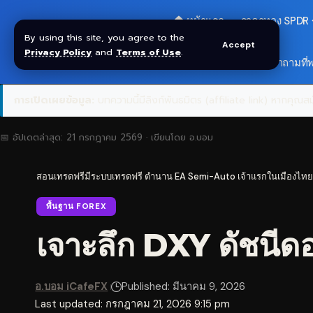
🏠 หน้าแรก
ราคาทอง SPDR
By using this site, you agree to the
Accept
Privacy Policy
and
Terms of Use
.
🎁 รับโบนัส $30
❓ คำถามที่
การเปิดเผยข้อมูล:
บทความนี้มีลิงก์พันธมิตร (affiliate link) หากคุณสมั
📅 อัปเดตล่าสุด:
21 กรกฎาคม 2569
· เขียนโดย
อ.บอม
สอนเทรดฟรีมีระบบเทรดฟรี ตำนาน EA Semi-Auto เจ้าแรกในเมืองไทย
พื้นฐาน FOREX
เจาะลึก DXY ดัชนีด
อ.บอม iCafeFX
Published: มีนาคม 9, 2026
Last updated: กรกฎาคม 21, 2026 9:15 pm