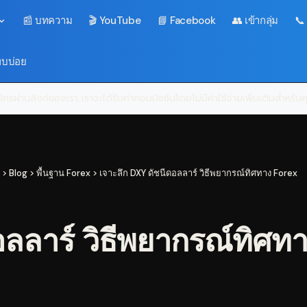
📰 บทความ
🎬 YouTube
📘 Facebook
👥 เข้ากลุ่ม
📞
พบบ่อย
ครผ่านลิงก์ของเรา เราจะได้รับค่าคอมมิชชันโดยไม่มีค่าใช้จ่ายเพิ่มเติมสำหรั
>
Blog
>
พื้นฐาน Forex
>
เจาะลึก DXY ดัชนีดอลลาร์ วิธีพยากรณ์ทิศทาง Forex
อลลาร์ วิธีพยากรณ์ทิศท