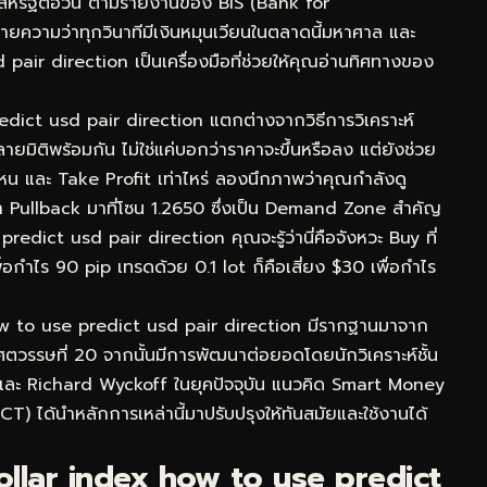
ร์สหรัฐต่อวัน ตามรายงานของ BIS (Bank for
ยความว่าทุกวินาทีมีเงินหมุนเวียนในตลาดนี้มหาศาล และ
ir direction เป็นเครื่องมือที่ช่วยให้คุณอ่านทิศทางของ
redict usd pair direction แตกต่างจากวิธีการวิเคราะห์
ิติพร้อมกัน ไม่ใช่แค่บอกว่าราคาจะขึ้นหรือลง แต่ยังช่วย
ไหน และ Take Profit เท่าไหร่ ลองนึกภาพว่าคุณกำลังดู
ullback มาที่โซน 1.2650 ซึ่งเป็น Demand Zone สำคัญ
edict usd pair direction คุณจะรู้ว่านี่คือจังหวะ Buy ที่
่อกำไร 90 pip เทรดด้วย 0.1 lot ก็คือเสี่ยง $30 เพื่อกำไร
ow to use predict usd pair direction มีรากฐานมาจาก
ตวรรษที่ 20 จากนั้นมีการพัฒนาต่อยอดโดยนักวิเคราะห์ชั้น
และ Richard Wyckoff ในยุคปัจจุบัน แนวคิด Smart Money
) ได้นำหลักการเหล่านี้มาปรับปรุงให้ทันสมัยและใช้งานได้
llar index how to use predict