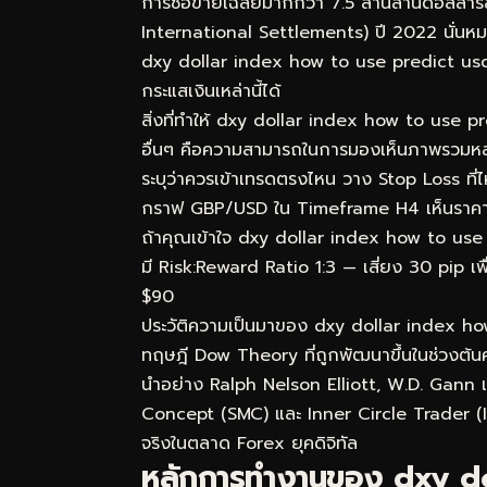
การซื้อขายเฉลี่ยมากกว่า 7.5 ล้านล้านดอลลา
International Settlements) ปี 2022 นั่นหมา
dxy dollar index how to use predict usd pa
กระแสเงินเหล่านี้ได้
สิ่งที่ทำให้ dxy dollar index how to use p
อื่นๆ คือความสามารถในการมองเห็นภาพรวมหลายม
ระบุว่าควรเข้าเทรดตรงไหน วาง Stop Loss ที่
กราฟ GBP/USD ใน Timeframe H4 เห็นราคา P
ถ้าคุณเข้าใจ dxy dollar index how to use pr
มี Risk:Reward Ratio 1:3 — เสี่ยง 30 pip เพื
$90
ประวัติความเป็นมาของ dxy dollar index h
ทฤษฎี Dow Theory ที่ถูกพัฒนาขึ้นในช่วงต้นศ
นำอย่าง Ralph Nelson Elliott, W.D. Gann 
Concept (SMC) และ Inner Circle Trader (ICT
จริงในตลาด Forex ยุคดิจิทัล
หลักการทำงานของ dxy do