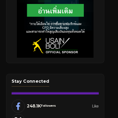
Stay Connected
248.1K
Like
Followers