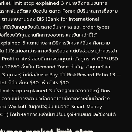
rket limit stop explained 3 หมายถึงกระบวนการ
้อมูลราคาในอดีตและปัจจุบัน ตลาด Forex มีปริมาณการซื้อขาย
วัน ตามรายงานของ BIS (Bank for International
นาทีมีเงินหมุนเวียนในตลาดนี้มหาศาล และ order types
ที่ช่วยให้คุณอ่านทิศทางของกระแสเงินเหล่านี้ได้
explained 3 แตกต่างจากวิธีการวิเคราะห์อื่นๆ คือความ
่ใช่แค่บอกว่าราคาจะขึ้นหรือลง แต่ยังช่วยระบุว่าควรเข้า
 Profit เท่าไหร่ ลองนึกภาพว่าคุณกำลังดูกราฟ GBP/USD
ซน 1.2650 ซึ่งเป็น Demand Zone สำคัญ ถ้าคุณเข้าใจ
ุณจะรู้ว่านี่คือจังหวะ Buy ที่มี Risk:Reward Ratio 1:3 —
lot ก็คือเสี่ยง $30 เพื่อกำไร $90
 limit stop explained 3 มีรากฐานมาจากทฤษฎี Dow
0 จากนั้นมีการพัฒนาต่อยอดโดยนักวิเคราะห์ชั้นนำอย่าง
ard Wyckoff ในยุคปัจจุบัน แนวคิด Smart Money
) ได้นำหลักการเหล่านี้มาปรับปรุงให้ทันสมัยและใช้งานได้
types market limit stop