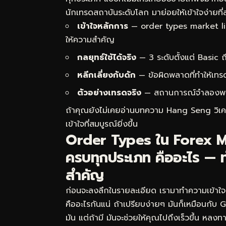
นักเทรดสถาบันระดับโลก มาย่อยให้เข้าใจง่ายที่
เข้าใจหลักการ
— order types market lim
ให้ความสำคัญ
กลยุทธ์ใช้ได้จริง
— 3 ระดับตั้งแต่ Basic
หลีกเลี่ยงกับดัก
— ข้อผิดพลาดที่ทำให้เทร
ตัวอย่างเทรดจริง
— สถานการณ์จำลองพร้อม
ถ้าคุณยังไม่เคยอ่านบทความ
Hang Seng วิเคร
เข้าใจที่สมบูรณ์ยิ่งขึ้น
Order Types ใน Forex M
ครบทุกประเภท คืออะไร — ท
สำคัญ
ก่อนจะลงลึกในรายละเอียด เรามาทำความเข้าใ
คืออะไรกันแน่ ถ้าเปรียบง่ายๆ มันก็เหมือนกับ
มัน แต่ถ้ามี มันจะช่วยให้คุณไปถึงเร็วขึ้น หล