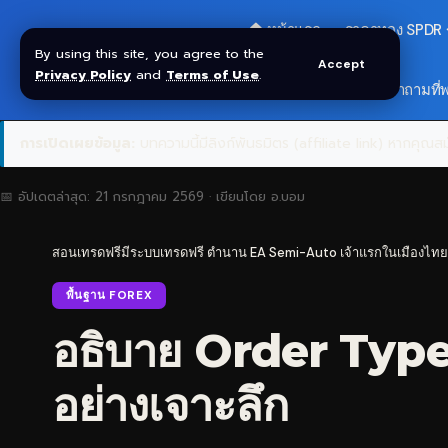
🏠 หน้าแรก
ราคาทอง SPDR
By using this site, you agree to the
Accept
Privacy Policy
and
Terms of Use
.
🎁 รับโบนัส $30
❓ คำถามที่
การเปิดเผยข้อมูล:
บทความนี้มีลิงก์พันธมิตร (affiliate link) หากคุณสมั
📅 อัปเดตล่าสุด:
21 กรกฎาคม 2569
· เขียนโดย
อ.บอม
สอนเทรดฟรีมีระบบเทรดฟรี ตำนาน EA Semi-Auto เจ้าแรกในเมืองไทย
พื้นฐาน FOREX
อธิบาย Order Typ
อย่างเจาะลึก