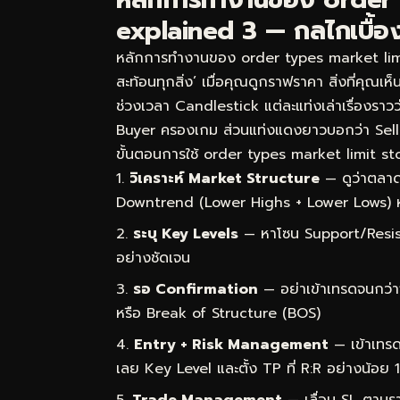
explained 3 — กลไกเบื้องห
หลักการทำงานของ order types market limit
สะท้อนทุกสิ่ง’ เมื่อคุณดูกราฟราคา สิ่งที่คุณเ
ช่วงเวลา Candlestick แต่ละแท่งเล่าเรื่องราว
Buyer ครองเกม ส่วนแท่งแดงยาวบอกว่า Sel
ขั้นตอนการใช้ order types market limit sto
วิเคราะห์ Market Structure
— ดูว่าตลาด
Downtrend (Lower Highs + Lower Lows) 
ระบุ Key Levels
— หาโซน Support/Resist
อย่างชัดเจน
รอ Confirmation
— อย่าเข้าเทรดจนกว่า
หรือ Break of Structure (BOS)
Entry + Risk Management
— เข้าเทรด
เลย Key Level และตั้ง TP ที่ R:R อย่างน้อย 1
Trade Management
— เลื่อน SL ตามราค