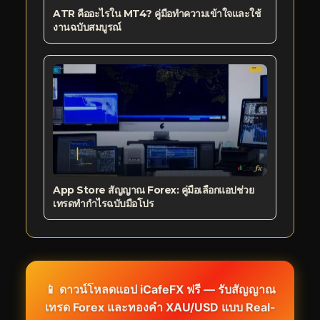
ATR คืออะไรใน MT4? คู่มือทำความเข้าใจและใช้
งานฉบับสมบูรณ์
App Store สัญญาณ Forex: คู่มือเลือกแอปช่วย
เทรดทำกำไรฉบับมือโปร
📱 ดาวน์โหลดแอป iCafeFX ฟรี — รับสัญญาณ
เทรด Forex และทองคำ XAU/USD แบบ Real-