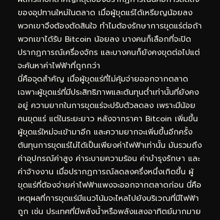
ของอุปทานใหม่ในตลาด เมื่อผู้ขุดแร่ได้เหรียญน้อยลง
พวกเขาจึงต้องตัดสินใจ ทำไมต้องรักษาการขุดแร่ต่อถ้า
พวกเขาได้รับ Bitcoin น้อยลง บางคนก็เลือกที่จะปิด
ปรากฏการณ์เครื่องจักร และบางคนก็ยังคงขุดต่อไปแต่
จะค้นหาค่าไฟฟ้าที่ถูกกว่า
นี่คือจุดสำคัญ เมื่อผู้ขุดแร่ที่ไม่คุ้มจ่ายออกจากตลาด
เฉพาะผู้ขุดแร่ที่มีประสิทธิภาพและต้นทุนต่ำเท่านั้นที่ยังคง
อยู่ ความยากในการขุดแร่จะปรับตัวลดลง เพราะมีน้อย
คนขุดแร่ แต่ในระยะยาว หลังจากราคา Bitcoin เพิ่มขึ้น
ผู้ขุดแร่ใหม่จะเข้ามาอีก และความยากจะเพิ่มขึ้นอีกครั้ง
ต้นทุนการขุดแร่ไม่ได้เป็นเพียงค่าไฟฟ้าเท่านั้น มันรวมถึง
ค่าอุปกรณ์ค่าสูง ค่าระบายความร้อน ค่าบำรุงรักษา และ
ค่าจ้างงาน เมื่อปรากฏการณ์ลดลงครึ่งหนึ่งเกิดขึ้น ผู้
ขุดแร่ที่ต้องจ่ายค่าไฟฟ้าแพงจะออกจากตลาดก่อน นี่คือ
เหตุผลที่การขุดแร่มีแนวโน้มจะไหลไปยังบริเวณที่มีไฟฟ้า
ถูก เช่น ประเทศที่มีพลังน้ำหรือพลังแสงอาทิตย์มากมาย