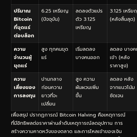
ปริมาณ
6.25 เหรียญ
ลดลงตัวแปร
3.125 เหรีย
Bitcoin
(ปัจจุบัน)
ตัว 3.125
(หลังสิ้นสุด)
ที่ขุดแร่
เหรียญ
ต่อบล็อก
ความ
สูง ทุกคนขุด
เริ่มลดลง
ลดลง บางค
จำนวนผู้
แร่
บางคนออก
เข้า (หลัง
ขุดแร่
ราคาสูง)
ความ
ปานกลาง
สูง ความ
ลดลง หลัง
เสี่ยงของ
ก่อนความ
ผันผวนเพิ่ม
จากแนวโน้ม
การลงทุน
ยาวที่จะ
ขึ้น
ชัดเจน
เปลี่ยน
เพื่อสรุป ปรากฏการณ์ Bitcoin Halving คือเหตุการณ์
ที่มีอิทธิพลต่อราคาผ่านลำดับเหตุการณ์ลดอุปทาน การ
สร้างความคาดหวังของตลาด และการไหลเข้าของเงิน