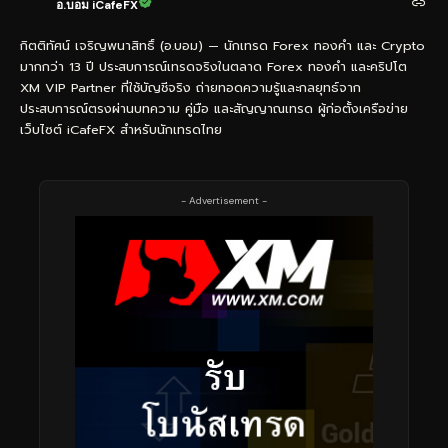
อ.บอม iCafeFX
กิตติทัศน์ เจริญพนาสิทธิ์ (อ.บอม) — นักเทรด Forex ทองคำ และ Crypto
มากกว่า 13 ปี ประสบการณ์เทรดจริงในตลาด Forex ทองคำ และคริปโต
XM VIP Partner ที่ใช้บัญชีจริง ถ่ายทอดความรู้และกลยุทธ์จาก
ประสบการณ์ตรงผ่านบทความ คู่มือ และสัญญาณเทรด ผู้ก่อตั้งเครือข่าย
เว็บไซต์ iCafeFX สำหรับนักเทรดไทย
- Advertisement -