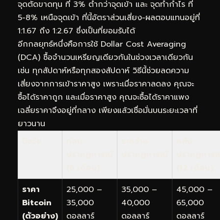
จุดตัดขาดทุน ที่ 3% ต่ำกว่าจุดเข้า และ จุดทำกำไร ที่
5-8% เหนือจุดเข้า ที่นี้อัตราส่วนเสี่ยง-ผลตอบแทนอยู่ที่
1:1.67 ถึง 1:2.67 ซึ่งเป็นที่ยอมรับได้
อีกกลยุทธ์หนึ่งคือการใช้ Dollar Cost Averaging
(DCA) ซื้อจำนวนเหรียญเดียวกันในช่วงเวลาเดียวกัน
เช่น ทุกสัปดาห์หรือทุกสองสัปดาห์ วิธีนี้ช่วยลดความ
เสี่ยงจากการเข้าราคาสูง เพราะเมื่อราคาลดลง คุณจะ
ซื้อได้ราคาถูก และเมื่อราคาสูง คุณจะซื้อได้ราคาแพง
เฉลี่ยราคาจึงอยู่ที่กลาง เพียงแล้วเชื่อมั่นบนระยะเวลาที่
ยาวนาน
ปัจจัย
ก่อน
ระหว่าง
หลัง
ปรากฏการณ์
ปรากฏการณ์
ปรากฏการณ
(6 เดือน)
(12 เดือน)
ราคา
25,000 –
35,000 –
45,000 –
Bitcoin
35,000
40,000
65,000
(ตัวอย่าง)
ดอลลาร์
ดอลลาร์
ดอลลาร์