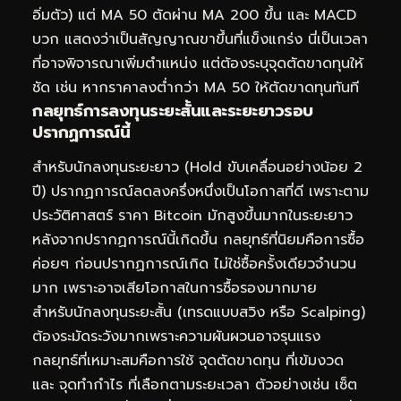
อิ่มตัว) แต่ MA 50 ตัดผ่าน MA 200 ขึ้น และ MACD
บวก แสดงว่าเป็นสัญญาณขาขึ้นที่แข็งแกร่ง นี่เป็นเวลา
ที่อาจพิจารณาเพิ่มตำแหน่ง แต่ต้องระบุจุดตัดขาดทุนให้
ชัด เช่น หากราคาลงต่ำกว่า MA 50 ให้ตัดขาดทุนทันที
กลยุทธ์การลงทุนระยะสั้นและระยะยาวรอบ
ปรากฏการณ์นี้
สำหรับนักลงทุนระยะยาว (Hold ขับเคลื่อนอย่างน้อย 2
ปี) ปรากฏการณ์ลดลงครึ่งหนึ่งเป็นโอกาสที่ดี เพราะตาม
ประวัติศาสตร์ ราคา Bitcoin มักสูงขึ้นมากในระยะยาว
หลังจากปรากฏการณ์นี้เกิดขึ้น กลยุทธ์ที่นิยมคือการซื้อ
ค่อยๆ ก่อนปรากฏการณ์เกิด ไม่ใช่ซื้อครั้งเดียวจำนวน
มาก เพราะอาจเสียโอกาสในการซื้อรองมากมาย
สำหรับนักลงทุนระยะสั้น (เทรดแบบสวิง หรือ Scalping)
ต้องระมัดระวังมากเพราะความผันผวนอาจรุนแรง
กลยุทธ์ที่เหมาะสมคือการใช้ จุดตัดขาดทุน ที่เข้มงวด
และ จุดทำกำไร ที่เลือกตามระยะเวลา ตัวอย่างเช่น เซ็ต