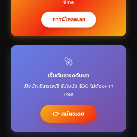
time
ดาวน์โหลดเลย
🚀
เริ่มต้นเทรดกับเรา
เปิดบัญชีเทรดฟรี รับโบนัส $30 ไม่ต้องฝาก
เงิน!
👉 สมัครเลย