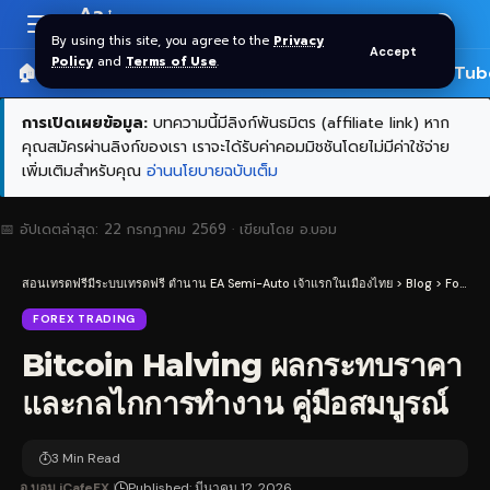
Aa
Font
By using this site, you agree to the
Privacy
Accept
Resizer
Policy
and
Terms of Use
.
🏠 หน้าแรก
ราคาทอง SPDR
📰 บทความ
🎬 YouTub
การเปิดเผยข้อมูล:
บทความนี้มีลิงก์พันธมิตร (affiliate link) หาก
คุณสมัครผ่านลิงก์ของเรา เราจะได้รับค่าคอมมิชชันโดยไม่มีค่าใช้จ่าย
เพิ่มเติมสำหรับคุณ
อ่านนโยบายฉบับเต็ม
📅 อัปเดตล่าสุด:
22 กรกฎาคม 2569
· เขียนโดย
อ.บอม
สอนเทรดฟรีมีระบบเทรดฟรี ตำนาน EA Semi-Auto เจ้าแรกในเมืองไทย
>
Blog
>
Forex Trading
FOREX TRADING
Bitcoin Halving ผลกระทบราคา
และกลไกการทำงาน คู่มือสมบูรณ์
3 Min Read
อ.บอม iCafeFX
Published: มีนาคม 12, 2026