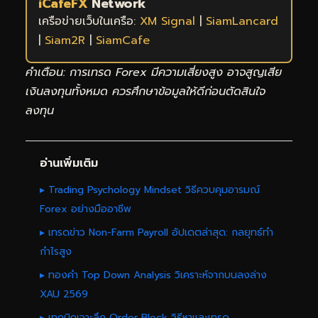
iCafeFX
Network
เครือข่ายเว็บในเครือ:
XM Signal
|
SiamLancard
|
Siam2R
|
SiamCafe
คำเตือน: การเทรด Forex มีความเสี่ยงสูง อาจสูญเสีย
เงินลงทุนทั้งหมด ควรศึกษาข้อมูลให้ดีก่อนตัดสินใจ
ลงทุน
อ่านเพิ่มเติม
▸ Trading Psychology Mindset วิธีควบคุมอารมณ์
Forex อย่างมืออาชีพ
▸ เทรดข่าว Non-Farm Payroll อัปเดตล่าสุด: กลยุทธ์ทำ
กำไรสูง
▸ ทองคำ Top Down Analysis วิเคราะห์จากบนลงล่าง
XAU 2569
▸ เทคนิคเจาะลึก Order Block วิธีหาและเทรด