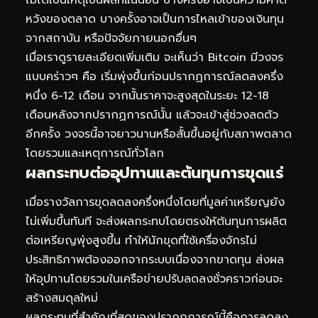
หวังของตลาด บางครั้งอาจเป็นการไหลเข้าของเงินทุน
จากสถาบัน หรือปัจจัยภายนอกอื่นๆ
เมื่อเราดูรายละเอียดเพิ่มเติม จะเห็นว่า Bitcoin มีวงจร
แบบคร่าวๆ คือ เริ่มพุ่งขึ้นก่อนปรากฏการณ์ลดลงครึ่ง
หนึ่ง 6-12 เดือน จากนั้นราคาจะสูงสุดในระยะ 12-18
เดือนหลังจากปรากฏการณ์นั้น แล้วจะเข้าสู่ช่วงลดตัว
อีกครั้ง วงจรนี้อาจยาวนานหรือสั้นขึ้นอยู่กับสภาพตลาด
โดยรวมและเหตุการณ์ทั่วโลก
ผลกระทบต่ออุปทานและต้นทุนการขุดแร่
เมื่อรางวัลการขุดลดลงครึ่งหนึ่งโดยที่มูลค่าเหรียญยัง
ไม่เพิ่มขึ้นทันที จะส่งผลกระทบโดยตรงให้ต้นทุนการผลิต
ต่อเหรียญพุ่งสูงขึ้น ทำให้นักขุดที่ใช้เครื่องจักรไม่
ประสิทธิภาพต้องออกจากระบบเนื่องจากขาดทุน ส่งผล
ให้อุปทานโดยรวมในเครือข่ายปรับลดลงชั่วคราวก่อนจะ
สร้างสมดุลใหม่
ผลกระทบที่สำคัญที่สุดของปรากฏการณ์นี้คือการลดลง