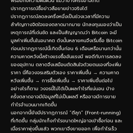
พร้อมกับความผันผวน แม้ว่าบางครั้งอาจเกิด
ปรากฏการณ์ซื้อข่าวลือขายข่าวจริงได้
ปรากฏการณ์ลดลงครึ่งหนึ่งเป็นช่วงเวลาที่มีความ
สำคัญทางจิตใจของตลาดมากมาย นักลงทุนมองว่าเป็น
เหตุการณ์ที่เด่นชัด และเป็นสัญญาณว่า Bitcoin จะมี
มูลค่าเพิ่มขึ้นในอนาคต ดังนั้นหลายคนจึงเริ่มซื้อ Bitcoin
ก่อนปรากฏการณ์นี้เกิดขึ้นก่อน 6 เดือนหรือนานกว่านั้น
ความคาดหวังนี้สร้างแรงซื้ออันแรงมี พอดีกับการลดลง
ของอุปทาน ตลาดจึงเสมือนตัดสินใจด้วยตนเองที่จะเพิ่ม
ราคา นี่คือวงจรเสริมตัวเอง ราคาเพิ่มขึ้น → ความคาด
หวังเพิ่มขึ้น → การซื้อเพิ่มขึ้น → ราคาเพิ่มขึ้นต่อไป
อย่างไรก็ตาม วงจรนี้ไม่ได้เป็นผลกำไรที่แน่นอน บ้าง
ครั้งตลาดอาจมีข้อมูลที่ไม่เป็นผลดี หรืออาจมีการขาย
กำไรจำนวนมากเกิดขึ้น
นอกจากนี้ยังมีปรากฏการณ์ “ตีลุก” (Front-running)
ที่เกิดขึ้น กลุ่มนักเก็งกำไรขนาดใหญ่อาจเข้าซื้อก่อน และ
เมื่อราคาพุ่งขึ้นแล้ว พวกเขาจึงขายออก เพื่อกำไรเร็ว