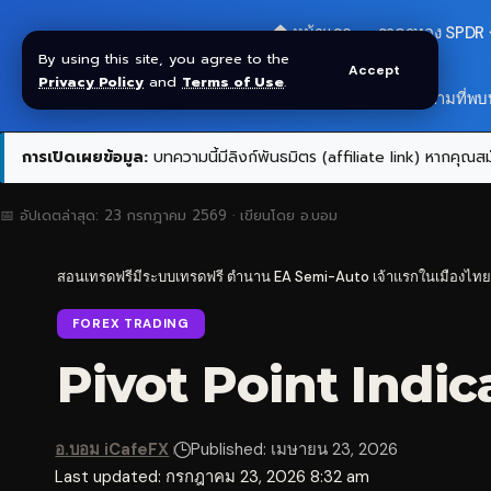
🏠 หน้าแรก
ราคาทอง SPDR
By using this site, you agree to the
Accept
Privacy Policy
and
Terms of Use
.
สมัครกลุ่ม VIP
❓ คำถามที่พบ
การเปิดเผยข้อมูล:
บทความนี้มีลิงก์พันธมิตร (affiliate link) หากคุณสมั
📅 อัปเดตล่าสุด:
23 กรกฎาคม 2569
· เขียนโดย
อ.บอม
สอนเทรดฟรีมีระบบเทรดฟรี ตำนาน EA Semi-Auto เจ้าแรกในเมืองไทย
FOREX TRADING
Pivot Point Indicat
อ.บอม iCafeFX
Published: เมษายน 23, 2026
Last updated: กรกฎาคม 23, 2026 8:32 am