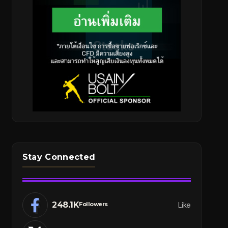
Stay Connected
248.1K
Like
Followers