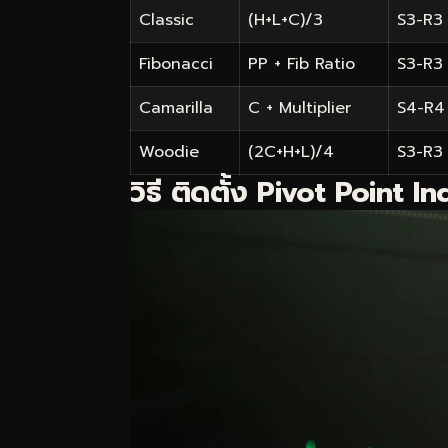
Classic
(H+L+C)/3
S3-R3
Fibonacci
PP + Fib Ratio
S3-R3
Camarilla
C + Multiplier
S4-R4
Woodie
(2C+H+L)/4
S3-R3
วิธี ติดตั้ง Pivot Point 