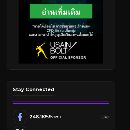
Stay Connected
248.1K
Like
Followers