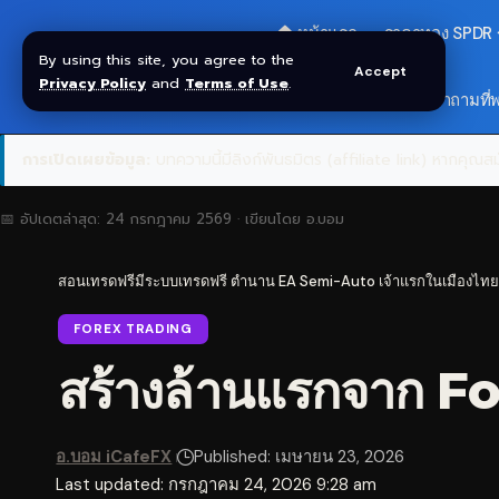
🏠 หน้าแรก
ราคาทอง SPDR
By using this site, you agree to the
Accept
Privacy Policy
and
Terms of Use
.
🎁 รับโบนัส $30
❓ คำถามที่
การเปิดเผยข้อมูล:
บทความนี้มีลิงก์พันธมิตร (affiliate link) หากคุณสมั
📅 อัปเดตล่าสุด:
24 กรกฎาคม 2569
· เขียนโดย
อ.บอม
สอนเทรดฟรีมีระบบเทรดฟรี ตำนาน EA Semi-Auto เจ้าแรกในเมืองไทย
FOREX TRADING
สร้างล้านแรกจาก Fore
อ.บอม iCafeFX
Published: เมษายน 23, 2026
Last updated: กรกฎาคม 24, 2026 9:28 am