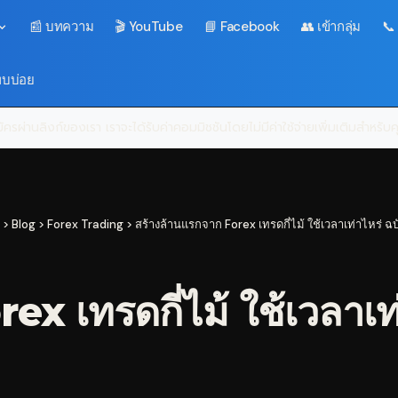
📰 บทความ
🎬 YouTube
📘 Facebook
👥 เข้ากลุ่ม
📞
พบบ่อย
ครผ่านลิงก์ของเรา เราจะได้รับค่าคอมมิชชันโดยไม่มีค่าใช้จ่ายเพิ่มเติมสำหรั
>
Blog
>
Forex Trading
>
สร้างล้านแรกจาก Forex เทรดกี่ไม้ ใช้เวลาเท่าไหร่ ฉบั
x เทรดกี่ไม้ ใช้เวลาเท่