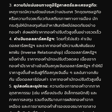
3.
ความไม่แน่นอนทางภูมิรัฐศาสตร์และเศรษฐกิจ:
เหตุการณ์ความขัดแย้งระหว่างประเทศ วิกฤตเศรษฐกิจ
หรือความกังวลเกี่ยวกับเสถียรภาพทางการเมือง มัก
กระตุ้นให้นักลงทุนหันเข้าหาสินทรัพย์ปลอดภัยอย่าง
ทองคำ ส่งผลให้ราคาทองคำปรับตัวสูงขึ้นอย่างรวดเร็ว
4.
ค่าเงินดอลลาร์สหรัฐฯ:
โดยทั่วไปแล้ว ค่าเงิน
ดอลลาร์สหรัฐฯ และราคาทองคำมีความสัมพันธ์แบบ
ผกผัน (Inverse Relationship) เมื่อดอลลาร์สหรัฐฯ
แข็งค่าขึ้น ราคาทองคำมักจะปรับตัวลดลง เนื่องจาก
ทองคำมีราคาอ้างอิงเป็นสกุลเงินดอลลาร์สหรัฐฯ ทำให้มี
ราคาสูงขึ้นสำหรับผู้ที่ถือสกุลเงินอื่น ๆ และในทางกลับ
กัน เมื่อดอลลาร์อ่อนค่า ราคาทองคำมักจะปรับตัวสูงขึ้น
5.
อุปสงค์และอุปทาน:
ความต้องการทองคำจากภาค
อุตสาหกรรม (เช่น เครื่องประดับ อิเล็กทรอนิกส์) และ
ภาคการลงทุน รวมถึงปริมาณการผลิตทองคำจาก
เหมือง และการขายทองคำสำรองของธนาคารกลาง