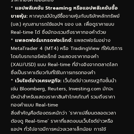
ราคาทองคำย้อนหลัง
*
แอปพลิเคชัน Streaming หรือแอปพลิเคชันซื้อ
ขายหุ้น:
หากคุณมีบัญชีซื้อขายหุ้นกับบริษัทหลักทรัพย์
(บล.) คุณสามารถใช้แอปฯ ของ บล. เพื่อดูราคาแบบ
Real-time ได้ ซึ่งมักจะรวมถึงราคาทองคำด้วย
*
แพลตฟอร์มเทรดฟอเร็กซ์:
แพลตฟอร์มอย่าง
MetaTrader 4 (MT4) หรือ TradingView ที่ให้บริการ
โดยโบรกเกอร์ฟอเร็กซ์ จะแสดงราคาทองคำ
(XAU/USD) แบบ Real-time ที่อ้างอิงจากตลาดโลก
ซึ่งเป็นราคาเดียวกับที่ใช้ในการเทรดทองคำ
*
เว็บไซต์ข่าวเศรษฐกิจ:
เว็บไซต์ข่าวเศรษฐกิจชั้นนำ
เช่น Bloomberg, Reuters, Investing.com มักจะ
มีหน้าสำหรับแสดงราคาสินค้าโภคภัณฑ์ รวมถึงราคา
ทองคำแบบ Real-time
สิ่งสำคัญคือต้องตระหนักว่า ‘ราคาเปลี่ยนตลอดเวลา
ต้องดู Real-time’ ราคาที่แสดงบนเว็บไซต์ข่าวหรือ
แอปฯ ทั่วไปอาจมีการหน่วงเวลาเล็กน้อย การใช้