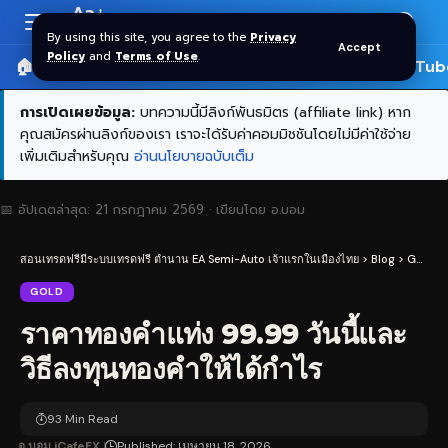
Aa
Font
By using this site, you agree to the
Privacy
Accept
Resizer
Policy
and
Terms of Use
.
🏠 หน้าแรก
ราคาทอง SPDR
📰 บทความ
🎬 YouTub
การเปิดเผยข้อมูล:
บทความนี้มีลิงก์พันธมิตร (affiliate link) หาก
คุณสมัครผ่านลิงก์ของเรา เราจะได้รับค่าคอมมิชชันโดยไม่มีค่าใช้จ่าย
เพิ่มเติมสำหรับคุณ
อ่านนโยบายฉบับเต็ม
📅 อัปเดตล่าสุด:
21 กรกฎาคม 2569
· เขียนโดย
อ.บอม
สอนเทรดฟรีมีระบบเทรดฟรี ตำนาน EA Semi-Auto เจ้าแรกในเมืองไทย
>
Blog
>
Gold
>
GOLD
ราคาทองคำแท่ง 99.99 วันนี้และ
วิธีลงทุนทองคำให้ได้กำไร
93 Min Read
อ.บอม iCafeFX
Published: เมษายน 18, 2026