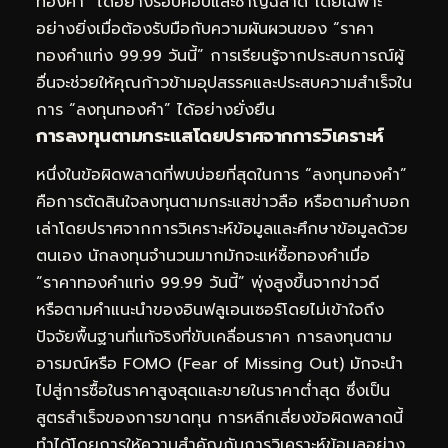
ทองคำ” ได้อย่างรอบคอบและชาญฉลาด โดยเฉพาะ
อย่างยิ่งเมื่อต้องรับมือกับความผันผวนของ “ราคา
ทองคำแท่ง 99.99 วันนี้” การเรียนรู้จากประสบการณ์ผู้
อื่นจะช่วยให้คุณก้าวข้ามอุปสรรคและประสบความสำเร็จใน
การ “ลงทุนทองคำ” ได้อย่างยั่งยืน
การลงทุนตามกระแสโดยปราศจากการวิเคราะห์
หนึ่งในข้อผิดพลาดที่พบบ่อยที่สุดในการ “ลงทุนทองคำ”
คือการตัดสินใจลงทุนตามกระแสข่าวลือ หรือตามคำบอก
เล่าโดยปราศจากการวิเคราะห์ข้อมูลและศึกษาข้อมูลด้วย
ตนเอง นักลงทุนจำนวนมากมักจะแห่ซื้อทองคำเมื่อ
“ราคาทองคำแท่ง 99.99 วันนี้” พุ่งสูงขึ้นจากข่าวดี
หรือตามคำแนะนำของอินฟลูเอนเซอร์โดยไม่เข้าใจถึง
ปัจจัยพื้นฐานที่แท้จริงที่ขับเคลื่อนราคา การลงทุนตาม
อารมณ์หรือ FOMO (Fear of Missing Out) มักจะนำ
ไปสู่การซื้อในราคาสูงสุดและขายในราคาต่ำสุด ซึ่งเป็น
สูตรสำเร็จของการขาดทุน การหลีกเลี่ยงข้อผิดพลาดนี้
ทำได้โดยการให้ความสำคัญกับการวิเคราะห์ข้อมูลอย่าง