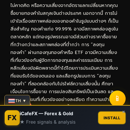
ไม่คาดคิด หรือความเสี่ยงจากอัตราแลกเปลี่ยนหากคุณ
ซื้อขายทองคำในสกุลเงินต่างประเทศ นอกจากนี้ การไม่
เข้าใจเรื่องสภาพคล่องของทองคำในรูปแบบต่างๆ ก็เป็น
สิ่งสำคัญ ทองคำแท่ง 99.99% อาจมีสภาพคล่องสูงใน
ตลาดหลัก แต่ทองรูปพรรณอาจมีส่วนต่างราคาซื้อขาย
ที่กว้างกว่าและสภาพคล่องที่ต่ำกว่า การ “ลงทุน
ทองคำ” ผ่านกองทุนทองคำหรือ ETF อาจมีความเสี่ยง
ที่เกี่ยวข้องกับผู้จัดการกองทุนและค่าธรรมเนียม การ
หลีกเลี่ยงข้อผิดพลาดนี้ทำได้โดยการประเมินความเสี่ยง
ที่ยอมรับได้ของตนเอง และเลือกรูปแบบการ “ลงทุน
ทองคำ” ที่สอดคล้องกับโปรไฟล์ความเสี่ยงนั้น ศึกษา
เงื่อนไขการซื้อขาย การแปลงสินทรัพย์เป็นเงินสด และ
📱
ค่าธรรมเนียมที่เกี่ยวข้องอย่างละเอียด ทำความเข้าใจว่า
TH ▼
“ราคาทองคำแท่ง 99.99 วันนี้” ส่งผลต่อสภาพคล่อง
Contact us
×
iCafeFX — Forex & Gold
และผลตอบแทนอย่างไร การมีความรู้ความเข้าใจที่ลึกซึ้ง
FX
INSTALL
★ Free signals & analysis
เกี่ยวกับความเสี่ยงและสภาพคล่องจะช่วยให้คุณตัดสินใจ
Open
chaty