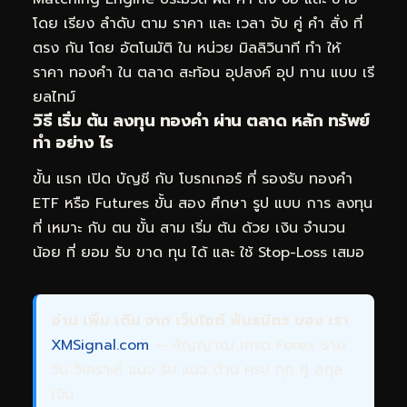
โดย เรียง ลำดับ ตาม ราคา และ เวลา จับ คู่ คำ สั่ง ที่
ตรง กัน โดย อัตโนมัติ ใน หน่วย มิลลิวินาที ทำ ให้
ราคา ทองคำ ใน ตลาด สะท้อน อุปสงค์ อุป ทาน แบบ เรี
ยลไทม์
วิธี เริ่ม ต้น ลงทุน ทองคำ ผ่าน ตลาด หลัก ทรัพย์
ทำ อย่าง ไร
ขั้น แรก เปิด บัญชี กับ โบรกเกอร์ ที่ รองรับ ทองคำ
ETF หรือ Futures ขั้น สอง ศึกษา รูป แบบ การ ลงทุน
ที่ เหมาะ กับ ตน ขั้น สาม เริ่ม ต้น ด้วย เงิน จำนวน
น้อย ที่ ยอม รับ ขาด ทุน ได้ และ ใช้ Stop-Loss เสมอ
อ่าน เพิ่ม เติม จาก เว็บไซต์ พันธมิตร ของ เรา
XMSignal.com
— สัญญาณ เทรด Forex ราย
วัน วิเคราะห์ แนว รับ แนว ต้าน ครบ ทุก คู่ สกุล
เงิน