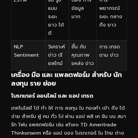
LSTM
จับ รูป
ต้อง การ
การ
แบบ
ข้อมูล
พยากรณ์
ระยะ
มาก
ระยะ กลาง
ยาว ได้
ถึง ยาว
ดี
NLP
วิเคราะห์
ขึ้น กับ
การ เทรด
Sentiment
ข่าว เรี
คุณภาพ
ตาม ข่าว
ยลไทม์
แหล่ง ข่าว
เครื่อง มือ และ แพลตฟอร์ม สำหรับ นัก
ลงทุน ราย ย่อย
โบรกเกอร์ ออนไลน์ และ แอป เทรด
เทคโนโลยี ได้ ทำ ให้ การ ลงทุน ใน ทองคำ เข้า ถึง ได้
ง่าย สำหรับ ผู้ คน ทั่ว ไป ผ่าน แอป พลิ เค ชัน บน สมา
ร์ท โฟน แพลตฟอร์ม เช่น eToro TD Ameritrade
Thinkorswim หรือ แอป ของ โบรกเกอร์ ใน ไทย ต่าง