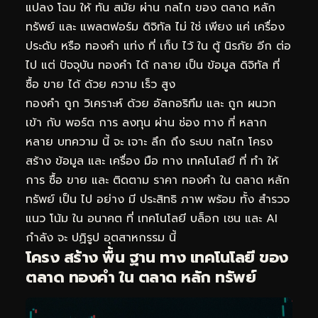
แปลง โฉม ให้ ทัน สมัย ผ่าน กลไก ของ ตลาด หลัก
ทรัพย์ และ แพลตฟอร์ม ดิจิทัล ไม่ ใช่ เพียง แค่ เครื่อง
ประดับ หรือ ทองคำ แท่ง ที่ เก็บ ไว้ ใน ตู้ นิรภัย อีก ต่อ
ไป แต่ ปัจจุบัน ทองคำ ได้ กลาย เป็น ข้อมูล ดิจิทัล ที่
ซื้อ ขาย ได้ ด้วย ความ เร็ว สูง
ทองคำ ถูก วิเคราะห์ ด้วย อัลกอริทึม และ ถูก ผนวก
เข้า กับ พอร์ต การ ลงทุน ผ่าน ช่อง ทาง ที่ หลาก
หลาย บทความ นี้ จะ เจาะ ลึก ถึง ระบบ กลไก โครง
สร้าง ข้อมูล และ เครื่อง มือ ทาง เทคโนโลยี ที่ ทำ ให้
การ ซื้อ ขาย และ ติดตาม ราคา ทองคำ ใน ตลาด หลัก
ทรัพย์ เป็น ไป อย่าง มี ประสิทธิ ภาพ พร้อม ทั้ง สำรวจ
แนว โน้ม ใน อนาคต ที่ เทคโนโลยี บล็อก เชน และ AI
กำลัง จะ ปฏิรูป อุตสาหกรรม นี้
โครง สร้าง พื้น ฐาน ทาง เทคโนโลยี ของ
ตลาด ทองคำ ใน ตลาด หลัก ทรัพย์