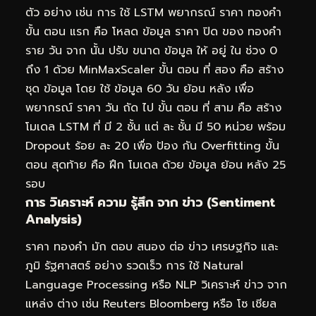
ตัว อย่าง เช่น การ ใช้ LSTM พยากรณ์ ราคา ทองคำ
ขั้น ตอน แรก คือ โหลด ข้อมูล ราคา ปิด ของ ทองคำ
ราย วัน จาก นั้น ปรับ ขนาด ข้อมูล ให้ อยู่ ใน ช่วง 0
ถึง 1 ด้วย MinMaxScaler ขั้น ตอน ที่ สอง คือ สร้าง
ชุด ข้อมูล โดย ใช้ ข้อมูล 60 วัน ย้อน หลัง เพื่อ
พยากรณ์ ราคา วัน ถัด ไป ขั้น ตอน ที่ สาม คือ สร้าง
โมเดล LSTM ที่ มี 2 ชั้น แต่ ละ ชั้น มี 50 หน่วย พร้อม
Dropout ร้อย ละ 20 เพื่อ ป้อง กัน Overfitting ขั้น
ตอน สุดท้าย คือ ฝึก โมเดล ด้วย ข้อมูล ย้อน หลัง 25
รอบ
การ วิเคราะห์ ความ รู้สึก จาก ข่าว (Sentiment
Analysis)
ราคา ทองคำ มัก ตอบ สนอง ต่อ ข่าว เศรษฐกิจ และ
ภูมิ รัฐศาสตร์ อย่าง รวดเร็ว การ ใช้ Natural
Language Processing หรือ NLP วิเคราะห์ ข่าว จาก
แหล่ง ต่าง เช่น Reuters Bloomberg หรือ โซ เชียล