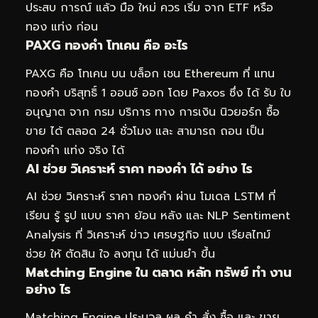
ประสบ การณ์ แล้ว มือ ใหม่ ควร เริ่ม จาก ETF หรือ
ทอง แท่ง ก่อน
PAXG ทองคำ โทเคน คือ อะไร
PAXG คือ โทเคน บน บล็อก เชน Ethereum ที่ แทน
ทองคำ บริสุทธิ์ 1 ออนซ์ ออก โดย Paxos ซึ่ง ได้ รับ ใบ
อนุญาต จาก กรม บริการ ทาง การเงิน นิวยอร์ก ซื้อ
ขาย ได้ ตลอด 24 ชั่วโมง และ สามารถ ถอน เป็น
ทองคำ แท่ง จริง ได้
AI ช่วย วิเคราะห์ ราคา ทองคำ ได้ อย่าง ไร
AI ช่วย วิเคราะห์ ราคา ทองคำ ผ่าน โมเดล LSTM ที่
เรียน รู้ รูป แบบ ราคา ย้อน หลัง และ NLP Sentiment
Analysis ที่ วิเคราะห์ ข่าว เศรษฐกิจ แบบ เรียลไทม์
ช่วย ให้ ตัดสิน ใจ ลงทุน ได้ แม่นยำ ขึ้น
Matching Engine ใน ตลาด หลัก ทรัพย์ ทำ งาน
อย่าง ไร
Matching Engine ประมวล ผล คำ สั่ง ซื้อ และ ขาย