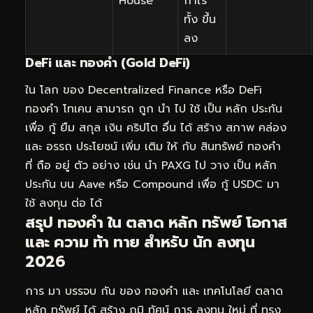
House
กำไร
ทั้ง ขึ้น
ลง
DeFi และ ทองคำ (Gold DeFi)
ใน โลก ของ Decentralized Finance หรือ DeFi
ทองคำ โทเคน สามารถ ถูก นำ ไป ใช้ เป็น หลัก ประกัน
เพื่อ กู้ ยืม สกุล เงิน คริปโต อื่น ได้ สร้าง สภาพ คล่อง
และ อรรถ ประโยชน์ เพิ่ม เติม ให้ กับ สินทรัพย์ ทองคำ
ที่ ถือ อยู่ ตัว อย่าง เช่น นำ PAXG ไป วาง เป็น หลัก
ประกัน บน Aave หรือ Compound เพื่อ กู้ USDC มา
ใช้ ลงทุน ต่อ ได้
สรุป ทองคำ ใน ตลาด หลัก ทรัพย์ โอกาส
และ ความ ท้า ทาย สำหรับ นัก ลงทุน
2026
การ มา บรรจบ กัน ของ ทองคำ และ เทคโนโลยี ตลาด
หลัก ทรัพย์ ได้ สร้าง ภูมิ ทัศน์ การ ลงทุน ใหม่ ที่ ทรง