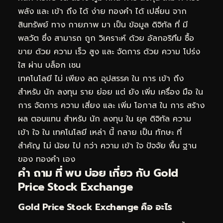
พลัง และ เข้า ถึง ได้ ง่าย ทองคำ ได้ เปลี่ยน จาก
สินทรัพย์ ทาง กายภาพ มา เป็น ข้อมูล ดิจิทัล ที่ มี
พลวัต ซึ่ง สามารถ ถูก วิเคราะห์ ด้วย อัลกอริทึม ซื้อ
ขาย ด้วย ความ เร็ว สูง และ จัดการ ด้วย ความ โปร่ง
ใส ผ่าน บล็อก เชน
เทคโนโลยี ไม่ เพียง ลด อุปสรรค ใน การ เข้า ถึง
สำหรับ นัก ลงทุน ราย ย่อย แต่ ยัง เพิ่ม เครื่อง มือ ใน
การ จัดการ ความ เสี่ยง และ เพิ่ม โอกาส ใน การ สร้าง
ผล ตอบแทน สำหรับ นัก ลงทุน ใน ยุค ดิจิทัล ความ
เข้า ใจ ใน เทคโนโลยี เหล่า นี้ กลาย เป็น ทักษะ ที่
สำคัญ ไม่ น้อย ไป กว่า ความ เข้า ใจ ปัจจัย พื้น ฐาน
ของ ทองคำ เอง
คำ ถาม ที่ พบ บ่อย เกี่ยว กับ Gold
Price Stock Exchange
Gold Price Stock Exchange คือ อะไร