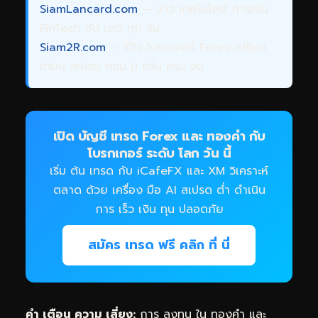
SiamLancard.com
— ข่าว เทคโนโลยี การเงิน
FinTech อัป เดต ทุก วัน
Siam2R.com
— รีวิว โบรกเกอร์ Forex เปรียบ
เทียบ สเปรด คอม มิ ชชั่น ครบ จบ
เปิด บัญชี เทรด Forex และ ทองคำ กับ
โบรกเกอร์ ระดับ โลก วัน นี้
เริ่ม ต้น เทรด กับ
iCafeFX
และ XM วิเคราะห์
ตลาด ด้วย เครื่อง มือ AI สเปรด ต่ำ ดำเนิน
การ เร็ว เงิน ทุน ปลอดภัย
สมัคร เทรด ฟรี คลิก ที่ นี่
คำ เตือน ความ เสี่ยง:
การ ลงทุน ใน ทองคำ และ