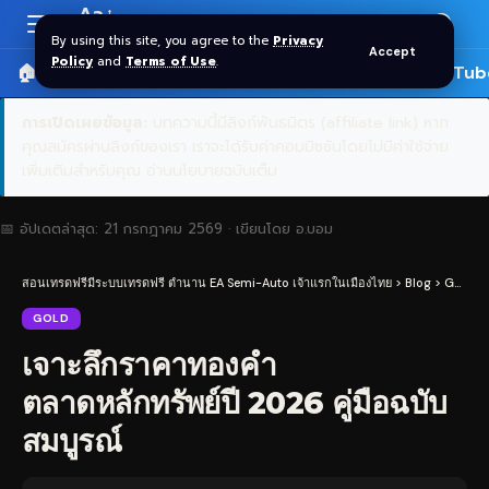
Aa
Font
By using this site, you agree to the
Privacy
Accept
Resizer
Policy
and
Terms of Use
.
🏠 หน้าแรก
ราคาทอง SPDR
📰 บทความ
🎬 YouTub
การเปิดเผยข้อมูล:
บทความนี้มีลิงก์พันธมิตร (affiliate link) หาก
คุณสมัครผ่านลิงก์ของเรา เราจะได้รับค่าคอมมิชชันโดยไม่มีค่าใช้จ่าย
เพิ่มเติมสำหรับคุณ
อ่านนโยบายฉบับเต็ม
📅 อัปเดตล่าสุด:
21 กรกฎาคม 2569
· เขียนโดย
อ.บอม
สอนเทรดฟรีมีระบบเทรดฟรี ตำนาน EA Semi-Auto เจ้าแรกในเมืองไทย
>
Blog
>
Gold
>
GOLD
เจาะลึกราคาทองคำ
ตลาดหลักทรัพย์ปี 2026 คู่มือฉบับ
สมบูรณ์