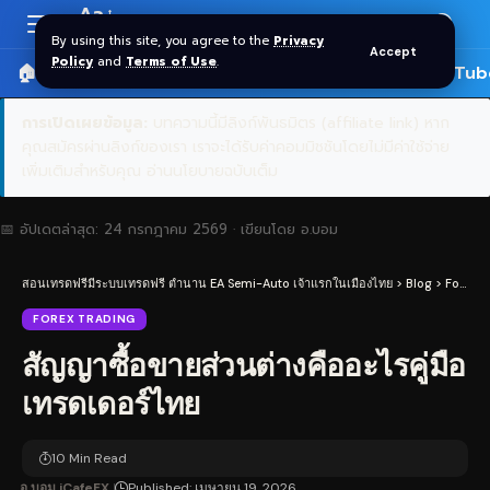
Aa
Font
By using this site, you agree to the
Privacy
Accept
Resizer
Policy
and
Terms of Use
.
🏠 หน้าแรก
ราคาทอง SPDR
📰 บทความ
🎬 YouTub
การเปิดเผยข้อมูล:
บทความนี้มีลิงก์พันธมิตร (affiliate link) หาก
คุณสมัครผ่านลิงก์ของเรา เราจะได้รับค่าคอมมิชชันโดยไม่มีค่าใช้จ่าย
เพิ่มเติมสำหรับคุณ
อ่านนโยบายฉบับเต็ม
📅 อัปเดตล่าสุด:
24 กรกฎาคม 2569
· เขียนโดย
อ.บอม
สอนเทรดฟรีมีระบบเทรดฟรี ตำนาน EA Semi-Auto เจ้าแรกในเมืองไทย
>
Blog
>
Forex Trading
FOREX TRADING
สัญญาซื้อขายส่วนต่างคืออะไรคู่มือ
เทรดเดอร์ไทย
10 Min Read
อ.บอม iCafeFX
Published: เมษายน 19, 2026