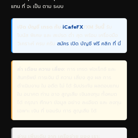
แทน ที่ จะ เป็น ตาม ระบบ
เปิด บัญชี เทรด กับ
iCafeFX
/XM วันนี้
รับ
โบนัส พิเศษ และ สเปรด ต่ำ สุด พร้อม เครื่องมือ
วิเคราะห์ ครบ ครัน
สมัคร เปิด บัญชี ฟรี คลิก ที่ นี่
คำ เตือน ความ เสี่ยง:
การ เทรด ฟอเร็กซ์ และ
สินทรัพย์ การเงิน มี ความ เสี่ยง สูง ผล การ
ดำเนินงาน ใน อดีต ไม่ ได้ รับประกัน ผลตอบแทน
ใน อนาคต ท่าน อาจ สูญเสีย เงินลงทุน ทั้งหมด
ได้ กรุณา ศึกษา ข้อมูล อย่าง ละเอียด และ ลงทุน
เฉพาะ เงิน ที่ ยอมรับ การ สูญเสีย ได้
อ่าน เพิ่มเติม จาก เครือข่าย ของ เรา: