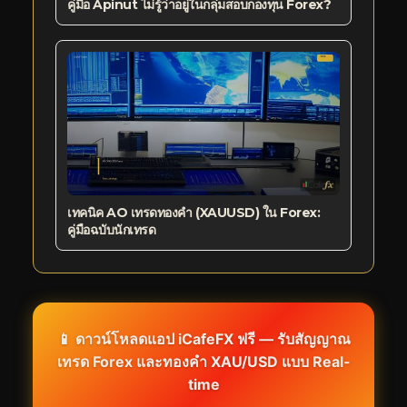
คู่มือ Apinut ไม่รู้ว่าอยู่ในกลุ่มสอบกองทุน Forex?
เทคนิค AO เทรดทองคำ (XAUUSD) ใน Forex:
คู่มือฉบับนักเทรด
📱 ดาวน์โหลดแอป iCafeFX ฟรี — รับสัญญาณ
เทรด Forex และทองคำ XAU/USD แบบ Real-
time