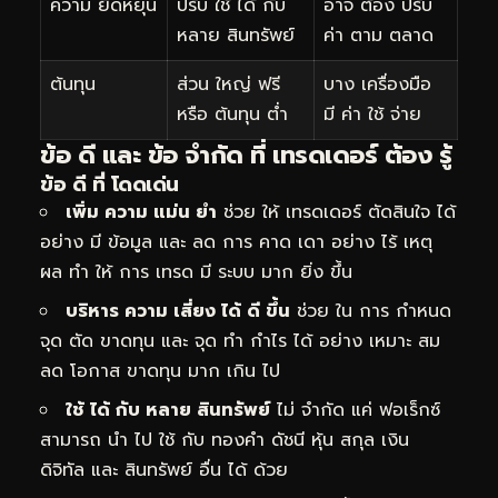
ความ ยืดหยุ่น
ปรับ ใช้ ได้ กับ
อาจ ต้อง ปรับ
หลาย สินทรัพย์
ค่า ตาม ตลาด
ต้นทุน
ส่วน ใหญ่ ฟรี
บาง เครื่องมือ
หรือ ต้นทุน ต่ำ
มี ค่า ใช้ จ่าย
ข้อ ดี และ ข้อ จำกัด ที่ เทรดเดอร์ ต้อง รู้
ข้อ ดี ที่ โดดเด่น
เพิ่ม ความ แม่น ยำ
ช่วย ให้ เทรดเดอร์ ตัดสินใจ ได้
อย่าง มี ข้อมูล และ ลด การ คาด เดา อย่าง ไร้ เหตุ
ผล ทำ ให้ การ เทรด มี ระบบ มาก ยิ่ง ขึ้น
บริหาร ความ เสี่ยง ได้ ดี ขึ้น
ช่วย ใน การ กำหนด
จุด ตัด ขาดทุน และ จุด ทำ กำไร ได้ อย่าง เหมาะ สม
ลด โอกาส ขาดทุน มาก เกิน ไป
ใช้ ได้ กับ หลาย สินทรัพย์
ไม่ จำกัด แค่ ฟอเร็กซ์
สามารถ นำ ไป ใช้ กับ ทองคำ ดัชนี หุ้น สกุล เงิน
ดิจิทัล และ สินทรัพย์ อื่น ได้ ด้วย