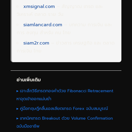
xmsignal.com
– สัญญาณ เทรด และ
วิเคราะห์ ตลาด ราย วัน
siamlancard.com
– บทความ การเงิน และ
การ ลงทุน สำหรับ คน ไทย
siam2r.com
– ข่าวสาร เศรษฐกิจ และ ตลาด
การเงิน ไทย
อ่านเพิ่มเติม
▸ เจาะลึกวิธีเทรดทองคำด้วย Fibonacci Retracement
หาจุดเข้าออกแม่นยำ
▸ คู่มือทฤษฎีคลื่นเอลเลียตเทรด Forex ฉบับสมบูรณ์
▸ เทคนิคเทรด Breakout ด้วย Volume Confirmation
ฉบับมืออาชีพ