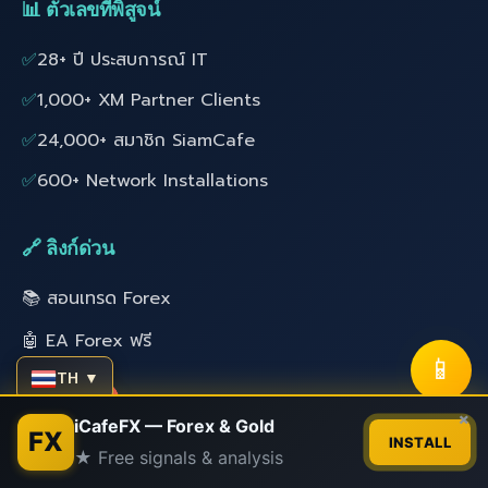
📊 ตัวเลขที่พิสูจน์
✅
28+ ปี ประสบการณ์ IT
✅
1,000+ XM Partner Clients
✅
24,000+ สมาชิก SiamCafe
✅
600+ Network Installations
🔗 ลิงก์ด่วน
📚 สอนเทรด Forex
🤖 EA Forex ฟรี
📱
TH ▼
👤 สมาชิก
Contact us
×
📺 YouTube
iCafeFX — Forex & Gold
FX
INSTALL
★ Free signals & analysis
🌐 SiamCafe.net
Open
chaty