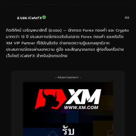
อ.บอม iCafeFX
กิตติทัศน์ เจริญพนาสิทธิ์ (อ.บอม) — นักเทรด Forex ทองคำ และ Crypto
มากกว่า 13 ปี ประสบการณ์เทรดจริงในตลาด Forex ทองคำ และคริปโต
XM VIP Partner ที่ใช้บัญชีจริง ถ่ายทอดความรู้และกลยุทธ์จาก
ประสบการณ์ตรงผ่านบทความ คู่มือ และสัญญาณเทรด ผู้ก่อตั้งเครือข่าย
เว็บไซต์ iCafeFX สำหรับนักเทรดไทย
- Advertisement -