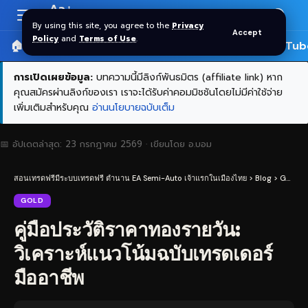
Aa
Font
By using this site, you agree to the
Privacy
Accept
Resizer
Policy
and
Terms of Use
.
🏠 หน้าแรก
ราคาทอง SPDR
📰 บทความ
🎬 YouTub
การเปิดเผยข้อมูล:
บทความนี้มีลิงก์พันธมิตร (affiliate link) หาก
คุณสมัครผ่านลิงก์ของเรา เราจะได้รับค่าคอมมิชชันโดยไม่มีค่าใช้จ่าย
เพิ่มเติมสำหรับคุณ
อ่านนโยบายฉบับเต็ม
📅 อัปเดตล่าสุด:
23 กรกฎาคม 2569
· เขียนโดย
อ.บอม
สอนเทรดฟรีมีระบบเทรดฟรี ตำนาน EA Semi-Auto เจ้าแรกในเมืองไทย
>
Blog
>
Gold
>
GOLD
คู่มือประวัติราคาทองรายวัน:
วิเคราะห์แนวโน้มฉบับเทรดเดอร์
มืออาชีพ