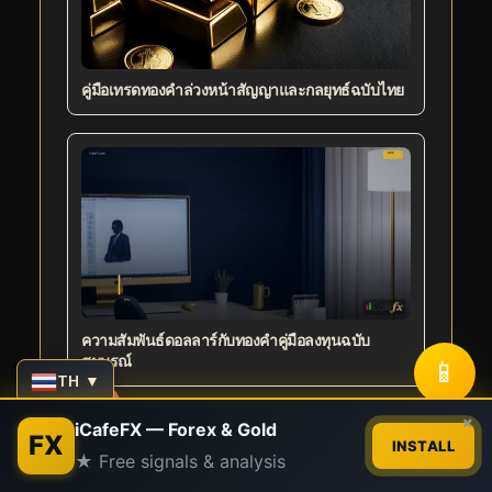
คู่มือเทรดทองคำล่วงหน้าสัญญาและกลยุทธ์ฉบับไทย
ความสัมพันธ์ดอลลาร์กับทองคำคู่มือลงทุนฉบับ
📱
สมบูรณ์
TH ▼
Contact us
×
iCafeFX — Forex & Gold
FX
INSTALL
★ Free signals & analysis
Open
chaty