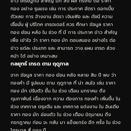
ข่าว เศรษฐกิจ สำคัญ มัก ส่ง ผล กระทบ ต่อ ราคา
ทอง อย่าง รุนแรง เช่น การ ประกาศ อัตรา ดอกเบี้ย
ตัวเลข การ จ้างงาน อัตรา เงินเฟ้อ และ ดัชนี ความ
เชื่อมั่น ผู้ บริโภค เทรดเดอร์ ควร ศึกษา ข้อมูล ราคา
ทอง ย้อน หลัง ใน ช่วง ที่ มี การ ประกาศ ข่าว สำคัญ
เพื่อ เข้าใจ ว่า ราคา ทอง มัก ตอบสนอง อย่างไร ต่อ
ข่าว แต่ละ ประเภท และ สามารถ วาง แผน เทรด ล่วง
หน้า ได้ อย่าง เหมาะสม
กลยุทธ์ เทรด ตาม ฤดูกาล
จาก ข้อมูล ราคา ทอง ย้อน หลัง หลาย สิบ ปี พบ ว่า
ทองคำ มี รูปแบบ ตาม ฤดูกาล ที่ น่า สนใจ เช่น ราคา
ทอง มัก ปรับตัว ขึ้น ใน ช่วง เดือน มกราคม ถึง
กุมภาพันธ์ เนื่องจาก ความ ต้องการ ทองคำ เพิ่มขึ้น ใน
ช่วง เทศกาล ตรุษจีน และ เทศกาล แต่งงาน ใน อินเดีย
ราคา ทอง มัก อ่อนตัว ใน ช่วง เดือน มิถุนายน ถึง
กรกฎาคม ก่อน จะ กลับ มา แข็งแกร่ง อีก ครั้ง ใน ช่วง
ไตรมาส สี่ ของ ปี