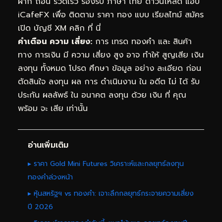
ฝาก ถอน รวดเร็ว รองรับ ภาษา ไทย ดาวน์โหลด แอป
iCafeFX เพื่อ ติดตาม ราคา ทอง แบบ เรียลไทม์
สมัคร
เปิด บัญชี XM คลิก ที่ นี่
คำเตือน ความ เสี่ยง:
การ เทรด ทองคำ และ สินค้า
ทาง การเงิน มี ความ เสี่ยง สูง อาจ ทำให้ สูญเสีย เงิน
ลงทุน ทั้งหมด โปรด ศึกษา ข้อมูล อย่าง ละเอียด ก่อน
ตัดสินใจ ลงทุน ผล การ ดำเนินงาน ใน อดีต ไม่ ได้ รับ
ประกัน ผลลัพธ์ ใน อนาคต ลงทุน ด้วย เงิน ที่ คุณ
พร้อม จะ เสีย เท่านั้น
อ่านเพิ่มเติม
▸ ราคา Gold Mini Futures วิเคราะห์และกลยุทธ์ลงทุน
ทองคำล่วงหน้า
▸ หุ้นสหรัฐฯ vs ทองคำ: เจาะลึกกลยุทธ์กระจายความเสี่ยง
ปี 2026