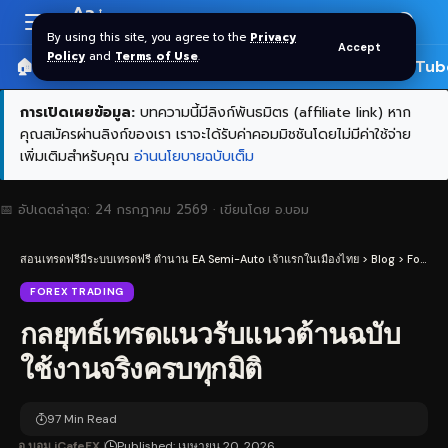
Aa
Font
By using this site, you agree to the
Privacy
Accept
Resizer
Policy
and
Terms of Use
.
🏠 หน้าแรก
ราคาทอง SPDR
📰 บทความ
🎬 YouTub
การเปิดเผยข้อมูล:
บทความนี้มีลิงก์พันธมิตร (affiliate link) หาก
คุณสมัครผ่านลิงก์ของเรา เราจะได้รับค่าคอมมิชชันโดยไม่มีค่าใช้จ่าย
เพิ่มเติมสำหรับคุณ
อ่านนโยบายฉบับเต็ม
📅 อัปเดตล่าสุด:
24 กรกฎาคม 2569
· เขียนโดย
อ.บอม
สอนเทรดฟรีมีระบบเทรดฟรี ตำนาน EA Semi-Auto เจ้าแรกในเมืองไทย
>
Blog
>
Forex Trading
FOREX TRADING
กลยุทธ์เทรดแนวรับแนวต้านฉบับ
ใช้งานจริงครบทุกมิติ
97 Min Read
อ.บอม iCafeFX
Published: เมษายน 20, 2026