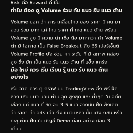
Risk ต่อ Reward ดี ขึ้น
ทำไม ต้อง ดู Volume ร่วม กับ แนว รับ แนว ต้าน
Volume บอก ว่า การ เคลื่อนไหว ของ ราคา มี คน มา
ส่วน ร่วม มาก แค่ ไหน ราคา ที่ ทะลุ แนว ต้าน พร้อม
Volume สูง มี ความ น่า เชื่อ ถือ มากกว่า ถ้า Volume
ต่ำ มี โอกาส เป็น False Breakout ถึง 65 เปอร์เซ็นต์
Volume Profile ยัง ช่วย หา ระดับ ที่ มี สภาพ คล่อง
สูง ซึ่ง มัก เป็น แนว รับ แนว ต้าน ที่ แข็ง แกร่ง
มือ ใหม่ ควร เริ่ม เรียน รู้ แนว รับ แนว ต้าน
อย่างไร
เริ่ม จาก การ ดู กราฟ บน TradingView ซึ่ง ฟรี ฝึก
ลาก เส้น แนว นอน ผ่าน จุด สูงสุด และ ต่ำสุด ใน อดีต
เลือก แค่ แนว ที่ ชัดเจน 3-5 แนว จากนั้น ฝึก สังเกต
ว่า ราคา ทำ อะไร เมื่อ ถึง แนว เหล่า นั้น เด้ง กลับ หรือ
ทะลุ ผ่าน ฝึก ใน บัญชี Demo ก่อน อย่าง น้อย 3
เดือน