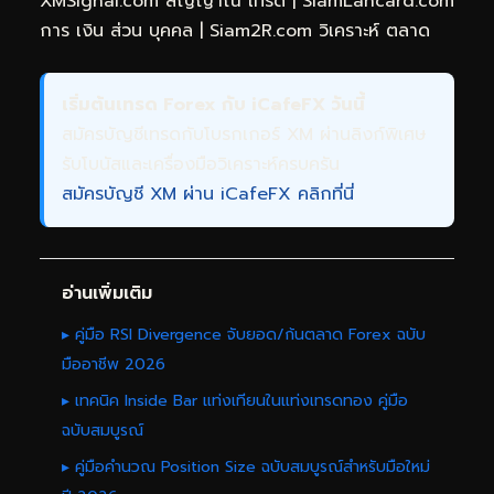
XMSignal.com สัญญาณ เทรด
|
SiamLancard.com
การ เงิน ส่วน บุคคล
|
Siam2R.com วิเคราะห์ ตลาด
เริ่มต้นเทรด Forex กับ iCafeFX วันนี้
สมัครบัญชีเทรดกับโบรกเกอร์ XM ผ่านลิงก์พิเศษ
รับโบนัสและเครื่องมือวิเคราะห์ครบครัน
สมัครบัญชี XM ผ่าน iCafeFX คลิกที่นี่
อ่านเพิ่มเติม
▸ คู่มือ RSI Divergence จับยอด/ก้นตลาด Forex ฉบับ
มืออาชีพ 2026
▸ เทคนิค Inside Bar แท่งเทียนในแท่งเทรดทอง คู่มือ
ฉบับสมบูรณ์
▸ คู่มือคำนวณ Position Size ฉบับสมบูรณ์สำหรับมือใหม่