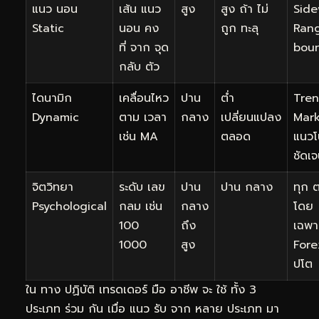
แนว นอน
เส้น แนว
สูง
สูง ถ้า ไม่
Sid
Static
นอน คง
ถูก ทะลุ
Ran
ที่ จาก จุด
bou
กลับ ตัว
ไดนามิก
เคลื่อนไหว
ปาน
ต่ำ
Tren
Dynamic
ตาม เวลา
กลาง
เปลี่ยนแปลง
Mar
เช่น MA
ตลอด
แนวโ
ชัดเ
จิตวิทยา
ระดับ เลข
ปาน
ปาน กลาง
ทุก 
Psychological
กลม เช่น
กลาง
โดย
100
ถึง
เฉพา
1000
สูง
Fore
ปโต
ใน ทาง ปฏิบัติ เทรดเดอร์ มือ อาชีพ จะ ใช้ ทั้ง 3
ประเภท ร่วม กัน เมื่อ แนว รับ จาก หลาย ประเภท มา