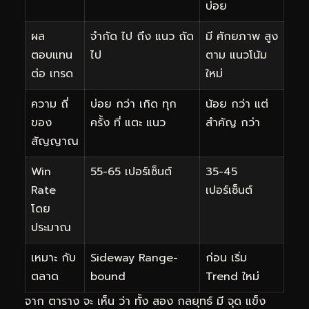
บ่อย
ผล
จำกัด ไป ถึง แนว ถัด
มี ศักยภาพ สูง
ตอบแทน
ไป
ตาม แนวโน้ม
ต่อ เทรด
ใหม่
ความ ถี่
บ่อย กว่า เกิด ทุก
น้อย กว่า แต่
ของ
ครั้ง ที่ แตะ แนว
สำคัญ กว่า
สัญญาณ
Win
55-65 เปอร์เซ็นต์
35-45
Rate
เปอร์เซ็นต์
โดย
ประมาณ
เหมาะ กับ
Sideway Range-
ก่อน เริ่ม
ตลาด
bound
Trend ใหม่
จาก ตาราง จะ เห็น ว่า ทั้ง สอง กลยุทธ์ มี จุด แข็ง