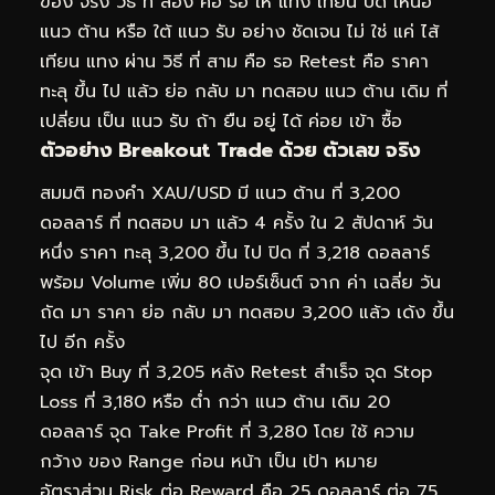
ของ จริง วิธี ที่ สอง คือ รอ ให้ แท่ง เทียน ปิด เหนือ
แนว ต้าน หรือ ใต้ แนว รับ อย่าง ชัดเจน ไม่ ใช่ แค่ ไส้
เทียน แทง ผ่าน วิธี ที่ สาม คือ รอ Retest คือ ราคา
ทะลุ ขึ้น ไป แล้ว ย่อ กลับ มา ทดสอบ แนว ต้าน เดิม ที่
เปลี่ยน เป็น แนว รับ ถ้า ยืน อยู่ ได้ ค่อย เข้า ซื้อ
ตัวอย่าง Breakout Trade ด้วย ตัวเลข จริง
สมมติ ทองคำ XAU/USD มี แนว ต้าน ที่ 3,200
ดอลลาร์ ที่ ทดสอบ มา แล้ว 4 ครั้ง ใน 2 สัปดาห์ วัน
หนึ่ง ราคา ทะลุ 3,200 ขึ้น ไป ปิด ที่ 3,218 ดอลลาร์
พร้อม Volume เพิ่ม 80 เปอร์เซ็นต์ จาก ค่า เฉลี่ย วัน
ถัด มา ราคา ย่อ กลับ มา ทดสอบ 3,200 แล้ว เด้ง ขึ้น
ไป อีก ครั้ง
จุด เข้า Buy ที่ 3,205 หลัง Retest สำเร็จ จุด Stop
Loss ที่ 3,180 หรือ ต่ำ กว่า แนว ต้าน เดิม 20
ดอลลาร์ จุด Take Profit ที่ 3,280 โดย ใช้ ความ
กว้าง ของ Range ก่อน หน้า เป็น เป้า หมาย
อัตราส่วน Risk ต่อ Reward คือ 25 ดอลลาร์ ต่อ 75