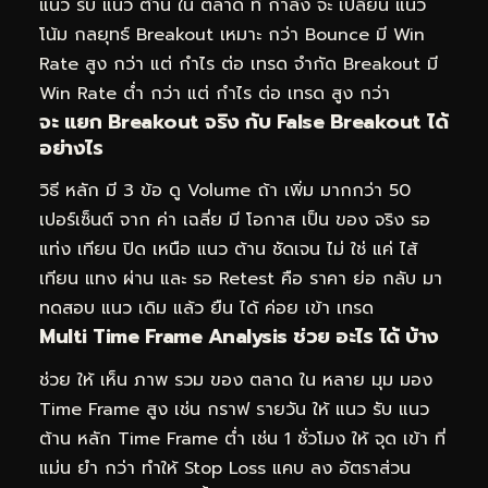
แนว รับ แนว ต้าน ใน ตลาด ที่ กำลัง จะ เปลี่ยน แนว
โน้ม กลยุทธ์ Breakout เหมาะ กว่า Bounce มี Win
Rate สูง กว่า แต่ กำไร ต่อ เทรด จำกัด Breakout มี
Win Rate ต่ำ กว่า แต่ กำไร ต่อ เทรด สูง กว่า
จะ แยก Breakout จริง กับ False Breakout ได้
อย่างไร
วิธี หลัก มี 3 ข้อ ดู Volume ถ้า เพิ่ม มากกว่า 50
เปอร์เซ็นต์ จาก ค่า เฉลี่ย มี โอกาส เป็น ของ จริง รอ
แท่ง เทียน ปิด เหนือ แนว ต้าน ชัดเจน ไม่ ใช่ แค่ ไส้
เทียน แทง ผ่าน และ รอ Retest คือ ราคา ย่อ กลับ มา
ทดสอบ แนว เดิม แล้ว ยืน ได้ ค่อย เข้า เทรด
Multi Time Frame Analysis ช่วย อะไร ได้ บ้าง
ช่วย ให้ เห็น ภาพ รวม ของ ตลาด ใน หลาย มุม มอง
Time Frame สูง เช่น กราฟ รายวัน ให้ แนว รับ แนว
ต้าน หลัก Time Frame ต่ำ เช่น 1 ชั่วโมง ให้ จุด เข้า ที่
แม่น ยำ กว่า ทำให้ Stop Loss แคบ ลง อัตราส่วน