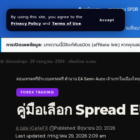
🏠 หน้าแรก
ราคาทอง SPDR
By using this site, you agree to the
Accept
Privacy Policy
and
Terms of Use
.
สมัครกลุ่ม VIP
❓ คำถามที่พบ
การเปิดเผยข้อมูล:
บทความนี้มีลิงก์พันธมิตร (affiliate link) หากคุณสมั
📅 อัปเดตล่าสุด:
29 กรกฎาคม 2569
· เขียนโดย
อ.บอม
สอนเทรดฟรีมีระบบเทรดฟรี ตำนาน EA Semi-Auto เจ้าแรกในเมืองไทย
FOREX TRADING
คู่มือเลือก Spread
อ.บอม iCafeFX
Published: มิถุนายน 20, 2026
Last updated: กรกฎาคม 29, 2026 2:09 am