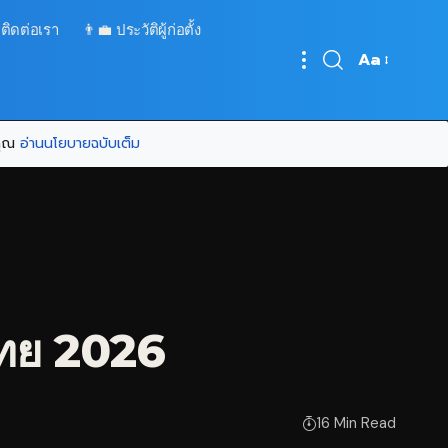
 ติดต่อเรา
👨‍💼 ประวัติผู้ก่อตั้ง
Aa
Font
Resizer
บคุณ
อ่านนโยบายฉบับเต็ม
ไทย 2026
16 Min Read