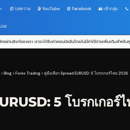
📰 บทความ
🎬 YouTube
📘 Facebook
👥 เข้ากลุ่ม
📞
บ่อย
ครผ่านลิงก์ของเรา เราจะได้รับค่าคอมมิชชันโดยไม่มีค่าใช้จ่ายเพิ่มเติมสำหรั
>
Blog
>
Forex Trading
>
คู่มือเลือก Spread EURUSD: 5 โบรกเกอร์ไทย 2026
 EURUSD: 5 โบรกเกอร์