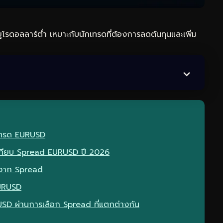
ูโรดอลลาร์ต่ำ เหมาะกับนักเทรดที่ต้องการลดต้นทุนและเพิ่ม
เทรด EURUSD
บเทียบ Spread EURUSD ปี 2026
ือจาก Spread
EURUSD
SD ผ่านการเลือก Spread ที่แตกต่างกัน