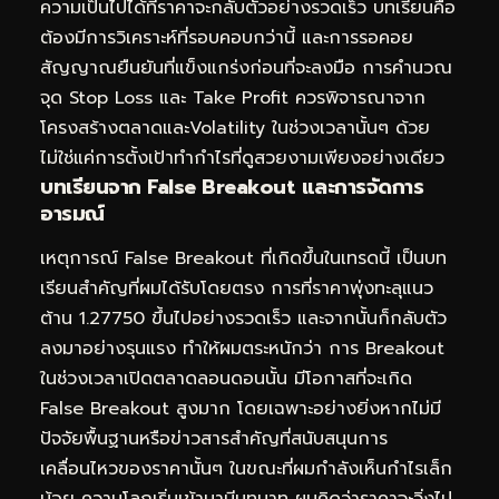
ความเป็นไปได้ที่ราคาจะกลับตัวอย่างรวดเร็ว บทเรียนคือ
ต้องมีการวิเคราะห์ที่รอบคอบกว่านี้ และการรอคอย
สัญญาณยืนยันที่แข็งแกร่งก่อนที่จะลงมือ การคำนวณ
จุด Stop Loss และ Take Profit ควรพิจารณาจาก
โครงสร้างตลาดและVolatility ในช่วงเวลานั้นๆ ด้วย
ไม่ใช่แค่การตั้งเป้าทำกำไรที่ดูสวยงามเพียงอย่างเดียว
บทเรียนจาก False Breakout และการจัดการ
อารมณ์
เหตุการณ์ False Breakout ที่เกิดขึ้นในเทรดนี้ เป็นบท
เรียนสำคัญที่ผมได้รับโดยตรง การที่ราคาพุ่งทะลุแนว
ต้าน 1.27750 ขึ้นไปอย่างรวดเร็ว และจากนั้นก็กลับตัว
ลงมาอย่างรุนแรง ทำให้ผมตระหนักว่า การ Breakout
ในช่วงเวลาเปิดตลาดลอนดอนนั้น มีโอกาสที่จะเกิด
False Breakout สูงมาก โดยเฉพาะอย่างยิ่งหากไม่มี
ปัจจัยพื้นฐานหรือข่าวสารสำคัญที่สนับสนุนการ
เคลื่อนไหวของราคานั้นๆ ในขณะที่ผมกำลังเห็นกำไรเล็ก
น้อย ความโลภเริ่มเข้ามามีบทบาท ผมคิดว่าราคาจะวิ่งไป