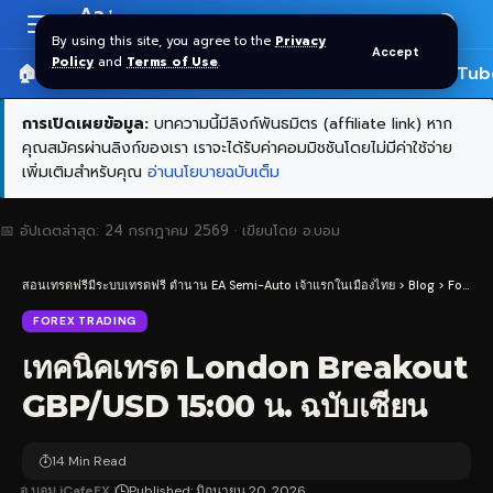
Aa
Font
By using this site, you agree to the
Privacy
Accept
Resizer
Policy
and
Terms of Use
.
🏠 หน้าแรก
ราคาทอง SPDR
📰 บทความ
🎬 YouTub
การเปิดเผยข้อมูล:
บทความนี้มีลิงก์พันธมิตร (affiliate link) หาก
คุณสมัครผ่านลิงก์ของเรา เราจะได้รับค่าคอมมิชชันโดยไม่มีค่าใช้จ่าย
เพิ่มเติมสำหรับคุณ
อ่านนโยบายฉบับเต็ม
📅 อัปเดตล่าสุด:
24 กรกฎาคม 2569
· เขียนโดย
อ.บอม
สอนเทรดฟรีมีระบบเทรดฟรี ตำนาน EA Semi-Auto เจ้าแรกในเมืองไทย
>
Blog
>
Forex Trading
FOREX TRADING
เทคนิคเทรด London Breakout
GBP/USD 15:00 น. ฉบับเซียน
14 Min Read
อ.บอม iCafeFX
Published: มิถุนายน 20, 2026