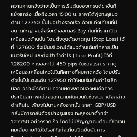
ความคาดหวังว่าจะเป็นการเริ่มต้นของเทรนด์ขาขึ้นที่
แข็งแกร่ง เมื่อถึงเวลา 15:00 น. ราคาได้พุ่งทะลุแนว
ต้าน 1.27750 ขึ้นไปอย่างรวดเร็ว ด้วยแท่งเทียนที่มี
ขนาดใหญ่ ผมจึงรีบเข้าออเดอร์ Buy ทันทีที่ราคาปิด
เหนือแนวต้านนั้น โดยตั้งจุดตัดขาดทุน (Stop Loss) ไว้
ที่ 1.27600 ซึ่งเป็นบริเวณใต้แนวต้านเดิมที่กลายเป็น
แนวรับใหม่ และตั้งเป้าทำกำไร (Take Profit) ไว้ที่
1.28200 ห่างออกไป 450 pips ในช่วงแรก ราคาดู
เหมือนจะเคลื่อนไหวไปในทิศทางที่ผมคาดหวัง โดยปรับ
ตัวขึ้นไปแตะระดับ 1.27950 ทำให้ผมเริ่มเห็นกำไรเล็ก
น้อย อย่างไรก็ตาม ความผิดพลาดของผมคือการ
ประเมินสภาพคล่องและความผันผวนในช่วงเวลาดังกล่าว
ต่ำเกินไป เพียงไม่นานหลังจากนั้น ราคา GBP/USD
กลับมีการกลับตัวอย่างรุนแรง ทะลุลงมาต่ำกว่า
1.27750 อย่างรวดเร็ว โดยไม่มีสัญญาณเตือนที่ชัดเจน
ผมเสียดายที่ไม่ได้รอให้แท่งเทียนปิดยืนยันการ