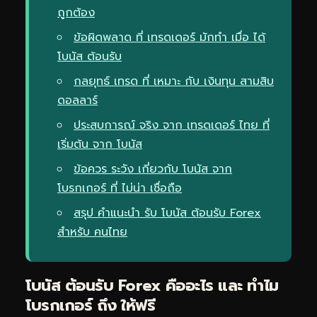
ถูกต้อง
ข้อผิดพลาด ที่ เทรดเดอร์ มักทำ เมื่อ ได้
โบนัส ต้อนรับ
กลยุทธ์ เทรด ที่ เหมาะ กับ เงินทุน สามสิบ
ดอลลาร์
ประสบการณ์ จริง จาก เทรดเดอร์ ไทย ที่
เริ่มต้น จาก โบนัส
ข้อควร ระวัง เกี่ยวกับ โบนัส จาก
โบรกเกอร์ ที่ ไม่น่า เชื่อถือ
สรุป คำแนะนำ รับ โบนัส ต้อนรับ Forex
สำหรับ คนไทย
โบนัส ต้อนรับ Forex คืออะไร และ ทำไม
โบรกเกอร์ ถึง ให้ฟรี