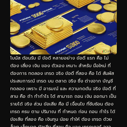
โบนัส ต้อนรับ มี ข้อดี หลายอย่าง ข้อดี แรก คือ ไม่
ต้อง เสี่ยง เงิน ของ ตัวเอง เหมาะ สำหรับ มือใหม่ ที่
ต้องการ ทดลอง เทรด จริง ข้อดี ที่สอง คือ ได้ สัมผัส
ประสบการณ์ เทรด บน ตลาด จริง ซึ่ง ต่างจาก บัญชี
ทดลอง เพราะ มี อารมณ์ และ ความกดดัน จริง ข้อดี ที่
สาม คือ ถ้า ทำกำไร ได้ สามารถ ถอน เงิน ออกมา เป็น
รายได้ จริง ส่วน ข้อเสีย คือ มี เงื่อนไข ที่ซับซ้อน ต้อง
เทรด ครบ ตาม ปริมาณ ที่ กำหนด ก่อน ถอน กำไร ได้
ข้อเสีย ที่สอง คือ เงินทุน น้อย ทำให้ ต้อง เทรด ด้วย