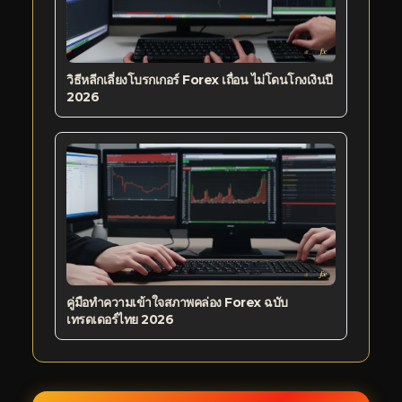
วิธีหลีกเลี่ยงโบรกเกอร์ Forex เถื่อน ไม่โดนโกงเงินปี
2026
คู่มือทำความเข้าใจสภาพคล่อง Forex ฉบับ
เทรดเดอร์ไทย 2026