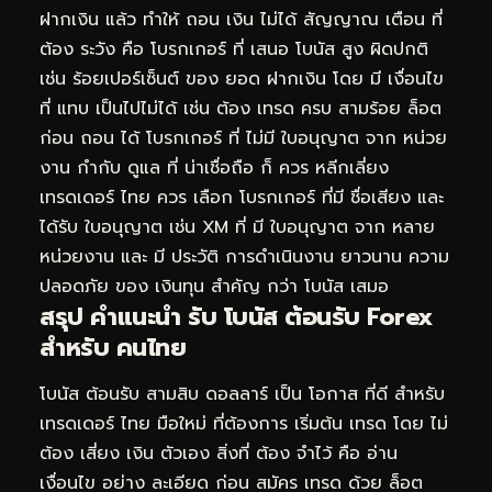
ฝากเงิน แล้ว ทำให้ ถอน เงิน ไม่ได้ สัญญาณ เตือน ที่
ต้อง ระวัง คือ โบรกเกอร์ ที่ เสนอ โบนัส สูง ผิดปกติ
เช่น ร้อยเปอร์เซ็นต์ ของ ยอด ฝากเงิน โดย มี เงื่อนไข
ที่ แทบ เป็นไปไม่ได้ เช่น ต้อง เทรด ครบ สามร้อย ล็อต
ก่อน ถอน ได้ โบรกเกอร์ ที่ ไม่มี ใบอนุญาต จาก หน่วย
งาน กำกับ ดูแล ที่ น่าเชื่อถือ ก็ ควร หลีกเลี่ยง
เทรดเดอร์ ไทย ควร เลือก โบรกเกอร์ ที่มี ชื่อเสียง และ
ได้รับ ใบอนุญาต เช่น XM ที่ มี ใบอนุญาต จาก หลาย
หน่วยงาน และ มี ประวัติ การดำเนินงาน ยาวนาน ความ
ปลอดภัย ของ เงินทุน สำคัญ กว่า โบนัส เสมอ
สรุป คำแนะนำ รับ โบนัส ต้อนรับ Forex
สำหรับ คนไทย
โบนัส ต้อนรับ สามสิบ ดอลลาร์ เป็น โอกาส ที่ดี สำหรับ
เทรดเดอร์ ไทย มือใหม่ ที่ต้องการ เริ่มต้น เทรด โดย ไม่
ต้อง เสี่ยง เงิน ตัวเอง สิ่งที่ ต้อง จำไว้ คือ อ่าน
เงื่อนไข อย่าง ละเอียด ก่อน สมัคร เทรด ด้วย ล็อต