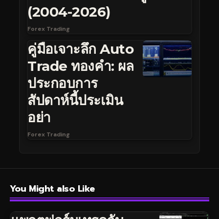
(2004-2026)
Forex Trading
คู่มือเจาะลึก Auto
Trade ทองคำ: ผล
ประกอบการ
สัปดาห์นี้ประเมิน
อย่า
Forex Trading
You Might also Like