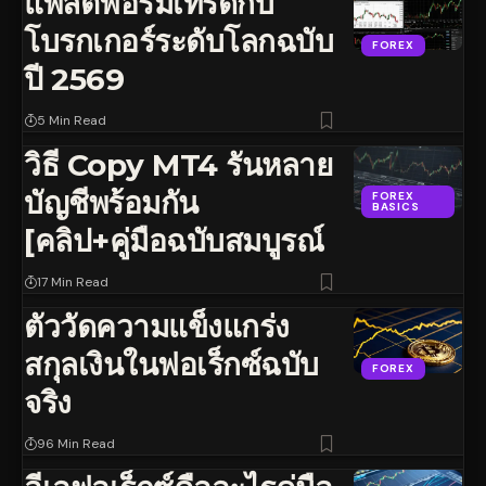
แพลตฟอร์มเทรดกับ
โบรกเกอร์ระดับโลกฉบับ
FOREX
ปี 2569
5 Min Read
วิธี Copy MT4 รันหลาย
บัญชีพร้อมกัน
FOREX
BASICS
[คลิป+คู่มือฉบับสมบูรณ์
17 Min Read
ตัววัดความแข็งแกร่ง
สกุลเงินในฟอเร็กซ์ฉบับ
FOREX
จริง
96 Min Read