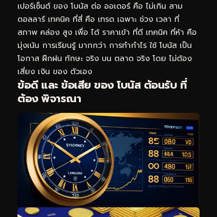
เปอร์เซ็นต์ ของ โบนัส ต่อ ออเดอร์ คือ ไม่เกิน สาม
ดอลลาร์ เทคนิค ที่สี่ คือ เทรด เฉพาะ ช่วง เวลา ที่
สภาพ คล่อง สูง เพื่อ ได้ ราคาเข้า ที่ดี เทคนิค ที่ห้า คือ
มุ่งเน้น การเรียนรู้ มากกว่า การทำกำไร ใช้ โบนัส เป็น
โอกาส ฝึกฝน ทักษะ จริง บน ตลาด จริง โดย ไม่ต้อง
เสี่ยง เงิน ของ ตัวเอง
ข้อดี และ ข้อเสีย ของ โบนัส ต้อนรับ ที่
ต้อง พิจารณา