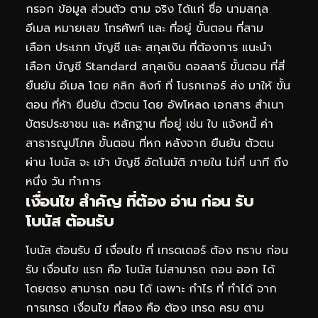
กรอก ข้อมูล ส่วนตัว ตาม จริง ได้แก่ ชื่อ นามสกุล
อีเมล หมายเลข โทรศัพท์ และ ที่อยู่ ขั้นตอน ที่สาม
เลือก ประเภท บัญชี และ สกุลเงิน ที่ต้องการ แนะนำ
เลือก บัญชี Standard สกุลเงิน ดอลลาร์ ขั้นตอน ที่สี่
ยืนยัน อีเมล โดย คลิก ลิงก์ ที่ โบรกเกอร์ ส่ง มาให้ ขั้น
ตอน ที่ห้า ยืนยัน ตัวตน โดย อัพโหลด เอกสาร สำเนา
บัตรประชาชน และ หลักฐาน ที่อยู่ เช่น ใบ แจ้งหนี้ ค่า
สาธารณูปโภค ขั้นตอน ที่หก หลังจาก ยืนยัน ตัวตน
ผ่าน โบนัส จะ เข้า บัญชี อัตโนมัติ ภายใน ไม่กี่ นาที ถึง
หนึ่ง วัน ทำการ
เงื่อนไข สำคัญ ที่ต้อง อ่าน ก่อน รับ
โบนัส ต้อนรับ
โบนัส ต้อนรับ มี เงื่อนไข ที่ เทรดเดอร์ ต้อง ทราบ ก่อน
รับ เงื่อนไข แรก คือ โบนัส ไม่สามารถ ถอน ออก ได้
โดยตรง สามารถ ถอน ได้ เฉพาะ กำไร ที่ ทำได้ จาก
การเทรด เงื่อนไข ที่สอง คือ ต้อง เทรด ครบ ตาม