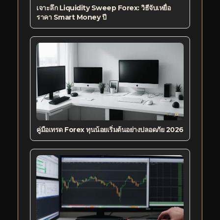
เจาะลึก Liquidity Sweep Forex: วิธีจับเหยื่อ
ราคา Smart Money ปี
คู่มือเทรด Forex ทุนน้อยเริ่มต้นอย่างปลอดภัย 2026