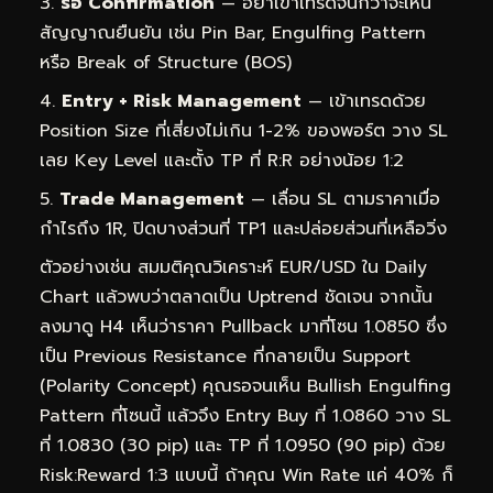
รอ Confirmation
— อย่าเข้าเทรดจนกว่าจะเห็น
สัญญาณยืนยัน เช่น Pin Bar, Engulfing Pattern
หรือ Break of Structure (BOS)
Entry + Risk Management
— เข้าเทรดด้วย
Position Size ที่เสี่ยงไม่เกิน 1-2% ของพอร์ต วาง SL
เลย Key Level และตั้ง TP ที่ R:R อย่างน้อย 1:2
Trade Management
— เลื่อน SL ตามราคาเมื่อ
กำไรถึง 1R, ปิดบางส่วนที่ TP1 และปล่อยส่วนที่เหลือวิ่ง
ตัวอย่างเช่น สมมติคุณวิเคราะห์ EUR/USD ใน Daily
Chart แล้วพบว่าตลาดเป็น Uptrend ชัดเจน จากนั้น
ลงมาดู H4 เห็นว่าราคา Pullback มาที่โซน 1.0850 ซึ่ง
เป็น Previous Resistance ที่กลายเป็น Support
(Polarity Concept) คุณรอจนเห็น Bullish Engulfing
Pattern ที่โซนนี้ แล้วจึง Entry Buy ที่ 1.0860 วาง SL
ที่ 1.0830 (30 pip) และ TP ที่ 1.0950 (90 pip) ด้วย
Risk:Reward 1:3 แบบนี้ ถ้าคุณ Win Rate แค่ 40% ก็