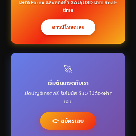
เทรด Forex และทองคำ XAU/USD แบบ Real-
time
ดาวน์โหลดเลย
🚀
เริ่มต้นเทรดกับเรา
เปิดบัญชีเทรดฟรี รับโบนัส $30 ไม่ต้องฝาก
เงิน!
👉 สมัครเลย