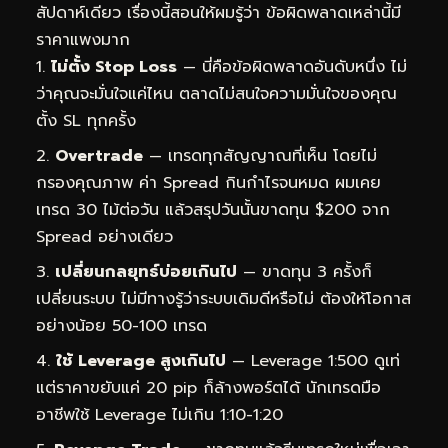
สัปดาห์เดียว เรื่องนี้สอนให้ผมรู้ว่า ข้อผิดพลาดเหล่านี้มี
ราคาแพงมาก
ไม่ตั้ง Stop Loss
— นี่คือข้อผิดพลาดอันดับหนึ่ง ไม่
ว่าคุณจะมั่นใจแค่ไหน ตลาดไม่สนใจความมั่นใจของคุณ
ตั้ง SL ทุกครั้ง
Overtrade
— เทรดทุกสัญญาณที่เห็น โดยไม่
กรองคุณภาพ ค่า Spread กินกำไรจนหมด ผมเคย
เทรด 30 ไม้ต่อวัน แล้วสรุปวันนั้นขาดทุน $200 จาก
Spread อย่างเดียว
เปลี่ยนกลยุทธ์บ่อยเกินไป
— ขาดทุน 3 ครั้งก็
เปลี่ยนระบบ ไม่มีทางรู้ว่าระบบเดิมดีหรือไม่ ต้องให้โอกาส
อย่างน้อย 50-100 เทรด
ใช้ Leverage สูงเกินไป
— Leverage 1:500 ดูเท่
แต่ราคาขยับแค่ 20 pip ก็ล้างพอร์ตได้ นักเทรดมือ
อาชีพใช้ Leverage ไม่เกิน 1:10-1:20