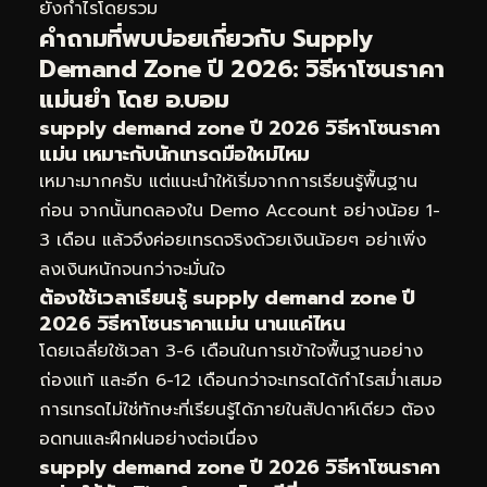
ยังกำไรโดยรวม
คำถามที่พบบ่อยเกี่ยวกับ Supply
Demand Zone ปี 2026: วิธีหาโซนราคา
แม่นยำ โดย อ.บอม
supply demand zone ปี 2026 วิธีหาโซนราคา
แม่น เหมาะกับนักเทรดมือใหม่ไหม
เหมาะมากครับ แต่แนะนำให้เริ่มจากการเรียนรู้พื้นฐาน
ก่อน จากนั้นทดลองใน Demo Account อย่างน้อย 1-
3 เดือน แล้วจึงค่อยเทรดจริงด้วยเงินน้อยๆ อย่าเพิ่ง
ลงเงินหนักจนกว่าจะมั่นใจ
ต้องใช้เวลาเรียนรู้ supply demand zone ปี
2026 วิธีหาโซนราคาแม่น นานแค่ไหน
โดยเฉลี่ยใช้เวลา 3-6 เดือนในการเข้าใจพื้นฐานอย่าง
ถ่องแท้ และอีก 6-12 เดือนกว่าจะเทรดได้กำไรสม่ำเสมอ
การเทรดไม่ใช่ทักษะที่เรียนรู้ได้ภายในสัปดาห์เดียว ต้อง
อดทนและฝึกฝนอย่างต่อเนื่อง
supply demand zone ปี 2026 วิธีหาโซนราคา