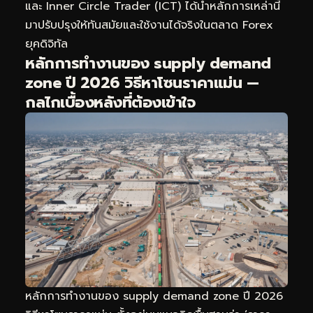
และ Inner Circle Trader (ICT) ได้นำหลักการเหล่านี้
มาปรับปรุงให้ทันสมัยและใช้งานได้จริงในตลาด Forex
ยุคดิจิทัล
หลักการทำงานของ supply demand
zone ปี 2026 วิธีหาโซนราคาแม่น —
กลไกเบื้องหลังที่ต้องเข้าใจ
หลักการทำงานของ supply demand zone ปี 2026