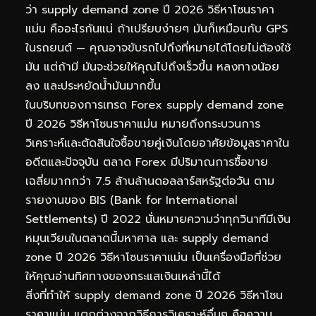
ว่า supply demand zone ปี 2026 วิธีหาโซนราคา
แม่น คืออะไรกันแน่ ถ้าเปรียบง่ายๆ มันก็เหมือนกับ GPS
ในรถยนต์ — คุณอาจขับรถไปถึงที่หมายได้โดยไม่ต้องใช้
มัน แต่ถ้ามี มันจะช่วยให้คุณไปถึงเร็วขึ้น หลงทางน้อย
ลง และประหยัดน้ำมันมากขึ้น
ในบริบทของการเทรด Forex supply demand zone
ปี 2026 วิธีหาโซนราคาแม่น หมายถึงกระบวนการ
วิเคราะห์และตัดสินใจซื้อขายคู่เงินโดยอาศัยข้อมูลราคาใน
อดีตและปัจจุบัน ตลาด Forex มีปริมาณการซื้อขาย
เฉลี่ยมากกว่า 7.5 ล้านล้านดอลลาร์สหรัฐต่อวัน ตาม
รายงานของ BIS (Bank for International
Settlements) ปี 2022 นั่นหมายความว่าทุกวินาทีมีเงิน
หมุนเวียนในตลาดนี้มหาศาล และ supply demand
zone ปี 2026 วิธีหาโซนราคาแม่น เป็นเครื่องมือที่ช่วย
ให้คุณอ่านทิศทางของกระแสเงินเหล่านี้ได้
สิ่งที่ทำให้ supply demand zone ปี 2026 วิธีหาโซน
ราคาแม่น แตกต่างจากวิธีการวิเคราะห์อื่นๆ คือความ