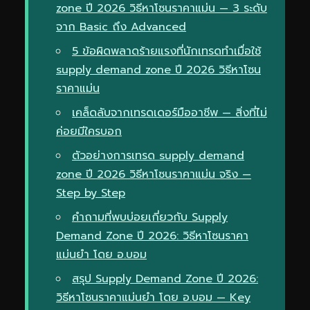
zone ปี 2026 วิธีหาโซนราคาแม่น — 3 ระดับ
จาก Basic ถึง Advanced
5 ข้อผิดพลาดร้ายแรงที่นักเทรดทำเมื่อใช้
supply demand zone ปี 2026 วิธีหาโซน
ราคาแม่น
เคล็ดลับจากเทรดเดอร์มืออาชีพ — สิ่งที่ไม่
ค่อยมีใครบอก
ตัวอย่างการเทรด supply demand
zone ปี 2026 วิธีหาโซนราคาแม่น จริง —
Step by Step
คำถามที่พบบ่อยเกี่ยวกับ Supply
Demand Zone ปี 2026: วิธีหาโซนราคา
แม่นยำ โดย อ.บอม
สรุป Supply Demand Zone ปี 2026:
วิธีหาโซนราคาแม่นยำ โดย อ.บอม — Key