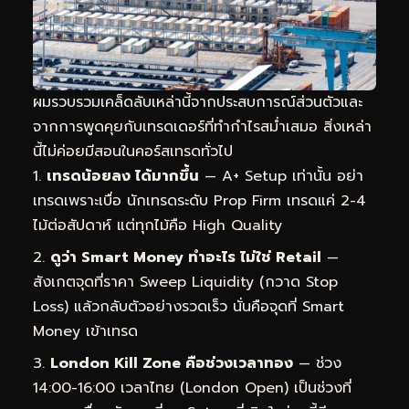
ผมรวบรวมเคล็ดลับเหล่านี้จากประสบการณ์ส่วนตัวและ
จากการพูดคุยกับเทรดเดอร์ที่ทำกำไรสม่ำเสมอ สิ่งเหล่า
นี้ไม่ค่อยมีสอนในคอร์สเทรดทั่วไป
เทรดน้อยลง ได้มากขึ้น
— A+ Setup เท่านั้น อย่า
เทรดเพราะเบื่อ นักเทรดระดับ Prop Firm เทรดแค่ 2-4
ไม้ต่อสัปดาห์ แต่ทุกไม้คือ High Quality
ดูว่า Smart Money ทำอะไร ไม่ใช่ Retail
—
สังเกตจุดที่ราคา Sweep Liquidity (กวาด Stop
Loss) แล้วกลับตัวอย่างรวดเร็ว นั่นคือจุดที่ Smart
Money เข้าเทรด
London Kill Zone คือช่วงเวลาทอง
— ช่วง
14:00-16:00 เวลาไทย (London Open) เป็นช่วงที่