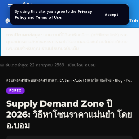
Aa
Font
By using this site, you agree to the
Privacy
Accept
Resizer
Policy
and
Terms of Use
.
🏠 หน้าแรก
ราคาทอง SPDR
📰 บทความ
🎬 YouTub
การเปิดเผยข้อมูล:
บทความนี้มีลิงก์พันธมิตร (affiliate link) หาก
คุณสมัครผ่านลิงก์ของเรา เราจะได้รับค่าคอมมิชชันโดยไม่มีค่าใช้จ่าย
เพิ่มเติมสำหรับคุณ
อ่านนโยบายฉบับเต็ม
📅 อัปเดตล่าสุด:
22 กรกฎาคม 2569
· เขียนโดย
อ.บอม
สอนเทรดฟรีมีระบบเทรดฟรี ตำนาน EA Semi-Auto เจ้าแรกในเมืองไทย
>
Blog
>
Forex
>
FOREX
Supply Demand Zone ปี
2026: วิธีหาโซนราคาแม่นยำ โดย
อ.บอม