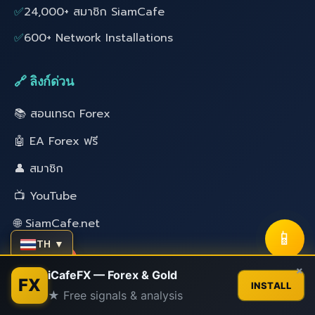
✅
24,000+ สมาชิก SiamCafe
✅
600+ Network Installations
🔗 ลิงก์ด่วน
📚 สอนเทรด Forex
🤖 EA Forex ฟรี
👤 สมาชิก
📺 YouTube
🌐 SiamCafe.net
📱
TH ▼
Contact us
×
🎯 EA Series
iCafeFX — Forex & Gold
FX
INSTALL
★ Free signals & analysis
🎩 REDHAT WARP EA
Open
chaty