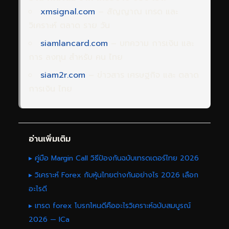
xmsignal.com
– สัญญาณ เทรด และ
วิเคราะห์ ตลาด ราย วัน
siamlancard.com
– บทความ การเงิน และ
การ ลงทุน สำหรับ คน ไทย
siam2r.com
– ข่าวสาร เศรษฐกิจ และ ตลาด
การเงิน ไทย
อ่านเพิ่มเติม
▸ คู่มือ Margin Call วิธีป้องกันฉบับเทรดเดอร์ไทย 2026
▸ วิเคราะห์ Forex กับหุ้นไทยต่างกันอย่างไร 2026 เลือก
อะไรดี
▸ เทรด forex โบรกไหนดีคืออะไรวิเคราะห์ฉบับสมบูรณ์
2026 — ICa