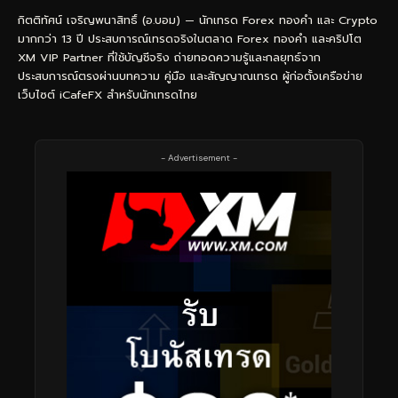
กิตติทัศน์ เจริญพนาสิทธิ์ (อ.บอม) — นักเทรด Forex ทองคำ และ Crypto
มากกว่า 13 ปี ประสบการณ์เทรดจริงในตลาด Forex ทองคำ และคริปโต
XM VIP Partner ที่ใช้บัญชีจริง ถ่ายทอดความรู้และกลยุทธ์จาก
ประสบการณ์ตรงผ่านบทความ คู่มือ และสัญญาณเทรด ผู้ก่อตั้งเครือข่าย
เว็บไซต์ iCafeFX สำหรับนักเทรดไทย
- Advertisement -