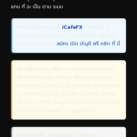
แทน ที่ จะ เป็น ตาม ระบบ
เปิด บัญชี เทรด กับ
iCafeFX
/XM วันนี้
รับ
โบนัส พิเศษ และ สเปรด ต่ำ สุด พร้อม เครื่องมือ
วิเคราะห์ ครบ ครัน
สมัคร เปิด บัญชี ฟรี คลิก ที่ นี่
คำ เตือน ความ เสี่ยง:
การ เทรด ฟอเร็กซ์ และ
สินทรัพย์ การเงิน มี ความ เสี่ยง สูง ผล การ
ดำเนินงาน ใน อดีต ไม่ ได้ รับประกัน ผลตอบแทน
ใน อนาคต ท่าน อาจ สูญเสีย เงินลงทุน ทั้งหมด
ได้ กรุณา ศึกษา ข้อมูล อย่าง ละเอียด และ ลงทุน
เฉพาะ เงิน ที่ ยอมรับ การ สูญเสีย ได้
อ่าน เพิ่มเติม จาก เครือข่าย ของ เรา: