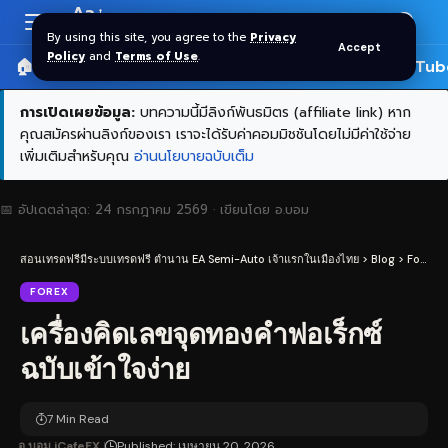
Aa
Font
By using this site, you agree to the
Privacy
Accept
Resizer
Policy
and
Terms of Use
.
🏠 หน้าแรก
ราคาทอง SPDR
📰 บทความ
🎬 YouTub
การเปิดเผยข้อมูล:
บทความนี้มีลิงก์พันธมิตร (affiliate link) หาก
คุณสมัครผ่านลิงก์ของเรา เราจะได้รับค่าคอมมิชชันโดยไม่มีค่าใช้จ่าย
เพิ่มเติมสำหรับคุณ
อ่านนโยบายฉบับเต็ม
📅 อัปเดตล่าสุด:
24 กรกฎาคม 2569
· เขียนโดย
อ.บอม
สอนเทรดฟรีมีระบบเทรดฟรี ตำนาน EA Semi-Auto เจ้าแรกในเมืองไทย
>
Blog
>
Forex
>
FOREX
เครื่องคิดเลขจุดทองคำฟอเร็กซ์
ฉบับเข้าใจง่าย
7 Min Read
อ.บอม iCafeFX
Published: เมษายน 20, 2026