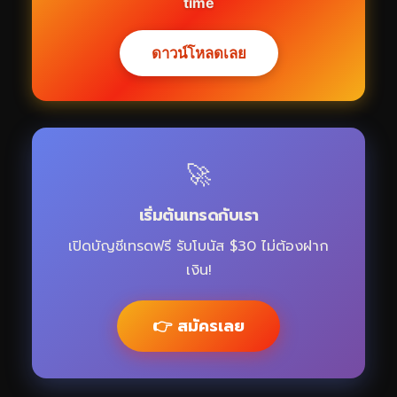
time
ดาวน์โหลดเลย
🚀
เริ่มต้นเทรดกับเรา
เปิดบัญชีเทรดฟรี รับโบนัส $30 ไม่ต้องฝาก
เงิน!
👉 สมัครเลย