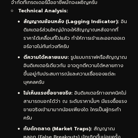
จำกัดที่เทรดเดอร์มืออาชีพมักจะเผชิญครับ
Technical Analysis:
สัญญาณย้อนหลัง (Lagging Indicator):
อิน
ดิเคเตอร์ส่วนใหญ่มักจะให้สัญญาณหลังจากที่
ราคาได้เคลื่อนที่ไปแล้ว ทำให้การเข้าและออกออเด
อร์อาจไม่ทันท่วงทีครับ
ตีความได้หลายแบบ:
รูปแบบกราฟหรือสัญญาณ
อินดิเคเตอร์เดียวกัน อาจถูกตีความได้หลายทาง
ขึ้นอยู่กับประสบการณ์และความเชื่อของแต่ละ
บุคคลครับ
ไม่เห็นแรงซื้อขายจริง:
อินดิเคเตอร์ทางเทคนิคไม่
สามารถบอกได้ว่า ณ ระดับราคานั้นๆ มีแรงซื้อแรง
ขายจริงเข้ามามากน้อยเพียงใด ใครเป็นผู้กระทำ
ครับ
กับดักตลาด (Market Traps):
สัญญาณ
หลอก (False Breakouts) มักเกิดขึ้นบ่อยครั้ง