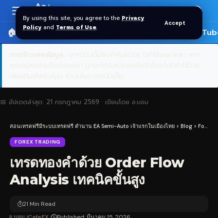
Aa
Font
By using this site, you agree to the
Privacy
Accept
Resizer
Policy
and
Terms of Use
.
🏠 หน้าแรก
ราคาทอง SPDR
📰 บทความ
🎬 YouTub
การเปิดเผยข้อมูล:
บทความนี้มีลิงก์พันธมิตร (affiliate link) หาก
คุณสมัครผ่านลิงก์ของเรา เราจะได้รับค่าคอมมิชชันโดยไม่มีค่าใช้จ่าย
เพิ่มเติมสำหรับคุณ
อ่านนโยบายฉบับเต็ม
📅 อัปเดตล่าสุด:
21 กรกฎาคม 2569
· เขียนโดย
อ.บอม
สอนเทรดฟรีมีระบบเทรดฟรี ตำนาน EA Semi-Auto เจ้าแรกในเมืองไทย
>
Blog
>
Forex Trading
FOREX TRADING
เทรดทองคำด้วย Order Flow
Analysis เทคนิคขั้นสูง
21 Min Read
อ.บอม iCafeFX
Published: มีนาคม 15, 2026