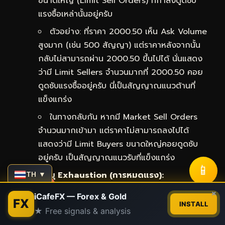
ขนาดใหญ่ (Limit Sell Orders) ที่กำลังดูดซับ
แรงซื้อเหล่านั้นอยู่ครับ
ตัวอย่าง: ที่ราคา 2000.50 เห็น Ask Volume
สูงมาก (เช่น 500 สัญญา) แต่ราคาหลังจากนั้น
กลับไม่สามารถผ่าน 2000.50 ขึ้นไปได้ นั่นแสดง
ว่ามี Limit Sellers จำนวนมากที่ 2000.50 คอย
ดูดซับแรงซื้ออยู่ครับ นี่เป็นสัญญาณแนวต้านที่
แข็งแกร่ง
ในทางกลับกัน หากมี Market Sell Orders
จำนวนมากเข้ามา แต่ราคาไม่สามารถลงไปได้
แสดงว่ามี Limit Buyers ขนาดใหญ่คอยดูดซับ
อยู่ครับ เป็นสัญญาณแนวรับที่แข็งแกร่ง
📱
การระบุ Exhaustion (การหมดแรง):
TH ▼
Contact us
×
เกิดขึ้นเมื่อราคากำลังเคลื่อนที่ไปในทิศทางหนึ่ง
iCafeFX — Forex & Gold
FX
INSTALL
อย่างรุนแรง (มี Market Orders จำนวนมาก)
★ Free signals & analysis
Open
แต่เมื่อถึงจุดหนึ่ง Market Orders เหล่านั้นเริ่ม
chaty