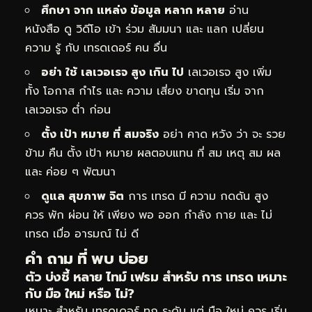
ศึกษา จาก แหล่ง ข้อมูล หลาก หลาย
อ่าน
หนังสือ ดู วิดีโอ เข้า ร่วม สัมมนา และ แลก เปลี่ยน
ความ รู้ กับ เทรดเดอร์ คน อื่น
อย่า ใช้ เลเวอเรจ สูง เกิน ไป
เลเวอเรจ สูง เพิ่ม
ทั้ง โอกาส กำไร และ ความ เสี่ยง ขาดทุน เริ่ม จาก
เลเวอเรจ ต่ำ ก่อน
ตั้ง เป้า หมาย ที่ สมจริง
อย่า คาด หวัง ว่า จะ รวย
ข้าม คืน ตั้ง เป้า หมาย ผลตอบแทน ที่ สม เหตุ สม ผล
และ ค่อย ๆ พัฒนา
ดูแล สุขภาพ จิต
การ เทรด มี ความ กดดัน สูง
ควร พัก ผ่อน ให้ เพียง พอ ออก กำลัง กาย และ ไม่
เทรด เมื่อ อารมณ์ ไม่ ดี
คำ ถาม ที่ พบ บ่อย
ตัว บ่งชี้ หลาย ไทม์ เฟรม สำหรับ การ เทรด เหมาะ
กับ มือ ใหม่ หรือ ไม่?
เหมาะ สำหรับ เทรดเดอร์ ทุก ระดับ แต่ มือ ใหม่ ควร เริ่ม