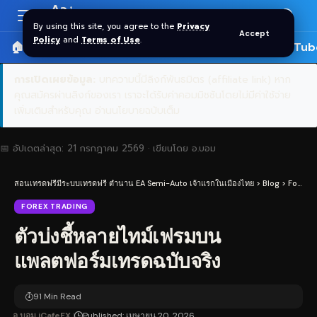
Aa
Font
By using this site, you agree to the
Privacy
Accept
Resizer
Policy
and
Terms of Use
.
🏠 หน้าแรก
ราคาทอง SPDR
📰 บทความ
🎬 YouTub
การเปิดเผยข้อมูล:
บทความนี้มีลิงก์พันธมิตร (affiliate link) หาก
คุณสมัครผ่านลิงก์ของเรา เราจะได้รับค่าคอมมิชชันโดยไม่มีค่าใช้จ่าย
เพิ่มเติมสำหรับคุณ
อ่านนโยบายฉบับเต็ม
📅 อัปเดตล่าสุด:
21 กรกฎาคม 2569
· เขียนโดย
อ.บอม
สอนเทรดฟรีมีระบบเทรดฟรี ตำนาน EA Semi-Auto เจ้าแรกในเมืองไทย
>
Blog
>
Forex Trading
FOREX TRADING
ตัวบ่งชี้หลายไทม์เฟรมบน
แพลตฟอร์มเทรดฉบับจริง
91 Min Read
อ.บอม iCafeFX
Published: เมษายน 20, 2026