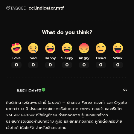
TAGGED:
cci
indicator
mtf
What do you think?
Love
Sad
Happy
Sleepy
Angry
Dead
Wink
0
0
0
0
0
0
0
อ.บอม iCafeFX
กิตติทัศน์ เจริญพนาสิทธิ์ (อ.บอม) — นักเทรด Forex ทองคำ และ Crypto
มากกว่า 13 ปี ประสบการณ์เทรดจริงในตลาด Forex ทองคำ และคริปโต
XM VIP Partner ที่ใช้บัญชีจริง ถ่ายทอดความรู้และกลยุทธ์จาก
ประสบการณ์ตรงผ่านบทความ คู่มือ และสัญญาณเทรด ผู้ก่อตั้งเครือข่าย
เว็บไซต์ iCafeFX สำหรับนักเทรดไทย