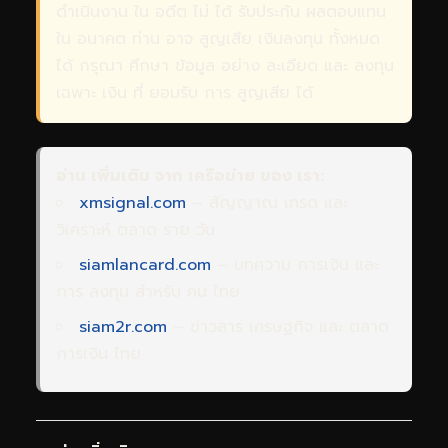
ดำเนินงาน ใน อดีต ไม่ ได้ รับประกัน ผลตอบแทน
ใน อนาคต ท่าน อาจ สูญเสีย เงินลงทุน ทั้งหมด
ได้ กรุณา ศึกษา ข้อมูล อย่าง ละเอียด และ ลงทุน
เฉพาะ เงิน ที่ ยอมรับ การ สูญเสีย ได้
อ่าน เพิ่มเติม จาก เครือข่าย ของ เรา:
xmsignal.com
– สัญญาณ เทรด และ
วิเคราะห์ ตลาด ราย วัน
siamlancard.com
– บทความ การเงิน และ
การ ลงทุน สำหรับ คน ไทย
siam2r.com
– ข่าวสาร เศรษฐกิจ และ ตลาด
การเงิน ไทย