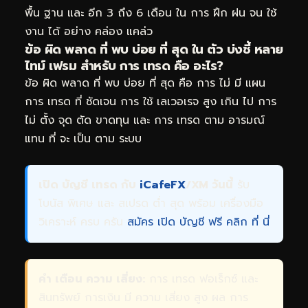
พื้น ฐาน และ อีก 3 ถึง 6 เดือน ใน การ ฝึก ฝน จน ใช้
งาน ได้ อย่าง คล่อง แคล่ว
ข้อ ผิด พลาด ที่ พบ บ่อย ที่ สุด ใน ตัว บ่งชี้ หลาย
ไทม์ เฟรม สำหรับ การ เทรด คือ อะไร?
ข้อ ผิด พลาด ที่ พบ บ่อย ที่ สุด คือ การ ไม่ มี แผน
การ เทรด ที่ ชัดเจน การ ใช้ เลเวอเรจ สูง เกิน ไป การ
ไม่ ตั้ง จุด ตัด ขาดทุน และ การ เทรด ตาม อารมณ์
แทน ที่ จะ เป็น ตาม ระบบ
เปิด บัญชี เทรด กับ
iCafeFX
/XM วันนี้
รับ
โบนัส พิเศษ และ สเปรด ต่ำ สุด พร้อม เครื่องมือ
วิเคราะห์ ครบ ครัน
สมัคร เปิด บัญชี ฟรี คลิก ที่ นี่
คำ เตือน ความ เสี่ยง:
การ เทรด ฟอเร็กซ์ และ
สินทรัพย์ การเงิน มี ความ เสี่ยง สูง ผล การ