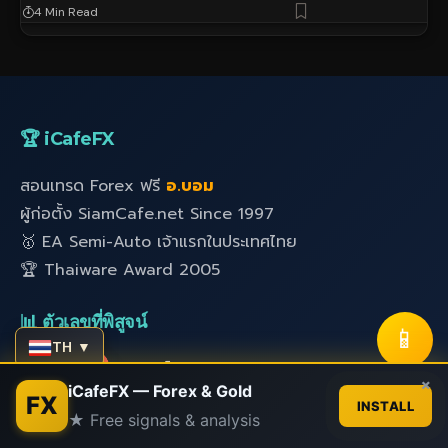
4 Min Read
🏆 iCafeFX
สอนเทรด Forex ฟรี
อ.บอม
ผู้ก่อตั้ง SiamCafe.net Since 1997
🥇 EA Semi-Auto เจ้าแรกในประเทศไทย
🏆 Thaiware Award 2005
📊 ตัวเลขที่พิสูจน์
📱
TH ▼
✅
28+ ปี ประสบการณ์ IT
Contact us
×
iCafeFX — Forex & Gold
FX
✅
1,000+ XM Partner Clients
INSTALL
★ Free signals & analysis
Open
✅
24,000+ สมาชิก SiamCafe
chaty