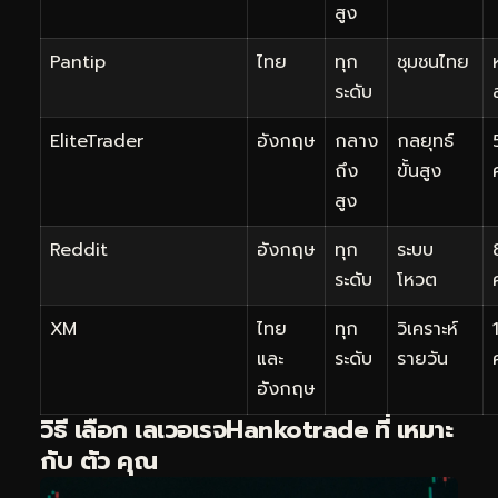
สูง
Pantip
ไทย
ทุก
ชุมชนไทย
ระดับ
EliteTrader
อังกฤษ
กลาง
กลยุทธ์
ถึง
ขั้นสูง
สูง
Reddit
อังกฤษ
ทุก
ระบบ
ระดับ
โหวต
XM
ไทย
ทุก
วิเคราะห์
และ
ระดับ
รายวัน
อังกฤษ
วิธี เลือก เลเวอเรจHankotrade ที่ เหมาะ
กับ ตัว คุณ