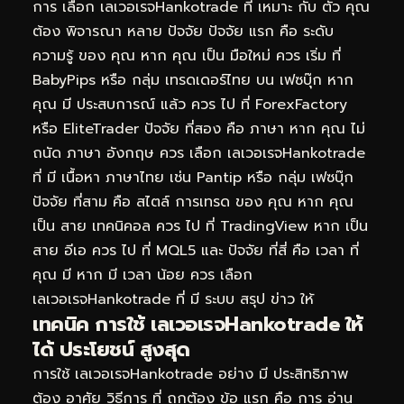
การ เลือก เลเวอเรจHankotrade ที่ เหมาะ กับ ตัว คุณ
ต้อง พิจารณา หลาย ปัจจัย ปัจจัย แรก คือ ระดับ
ความรู้ ของ คุณ หาก คุณ เป็น มือใหม่ ควร เริ่ม ที่
BabyPips หรือ กลุ่ม เทรดเดอร์ไทย บน เฟซบุ๊ก หาก
คุณ มี ประสบการณ์ แล้ว ควร ไป ที่ ForexFactory
หรือ EliteTrader ปัจจัย ที่สอง คือ ภาษา หาก คุณ ไม่
ถนัด ภาษา อังกฤษ ควร เลือก เลเวอเรจHankotrade
ที่ มี เนื้อหา ภาษาไทย เช่น Pantip หรือ กลุ่ม เฟซบุ๊ก
ปัจจัย ที่สาม คือ สไตล์ การเทรด ของ คุณ หาก คุณ
เป็น สาย เทคนิคอล ควร ไป ที่ TradingView หาก เป็น
สาย อีเอ ควร ไป ที่ MQL5 และ ปัจจัย ที่สี่ คือ เวลา ที่
คุณ มี หาก มี เวลา น้อย ควร เลือก
เลเวอเรจHankotrade ที่ มี ระบบ สรุป ข่าว ให้
เทคนิค การใช้ เลเวอเรจHankotrade ให้
ได้ ประโยชน์ สูงสุด
การใช้ เลเวอเรจHankotrade อย่าง มี ประสิทธิภาพ
ต้อง อาศัย วิธีการ ที่ ถูกต้อง ข้อ แรก คือ การ อ่าน