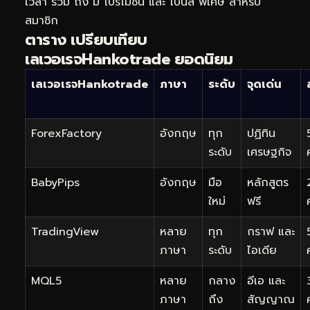
เวลา รวม ถึง มี โปรโมชัน และ โบนัส พิเศษ สำหรับ
สมาชิก
ตาราง เปรียบเทียบ
เลเวอเรจHankotrade ยอดนิยม
เลเวอเรจHankotrade
ภาษา
ระดับ
จุดเด่น
ForexFactory
อังกฤษ
ทุก
ปฏิทิน
ระดับ
เศรษฐกิจ
BabyPips
อังกฤษ
มือ
หลักสูตร
ใหม่
ฟรี
TradingView
หลาย
ทุก
กราฟ และ
ภาษา
ระดับ
ไอเดีย
MQL5
หลาย
กลาง
อีเอ และ
ภาษา
ถึง
สัญญาณ