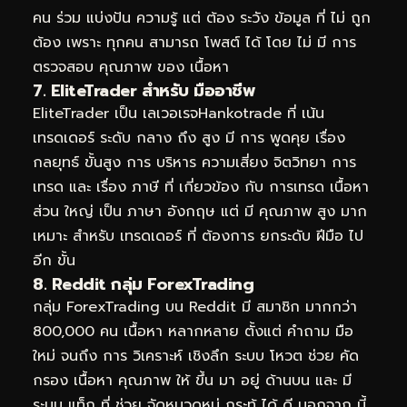
คน ร่วม แบ่งปัน ความรู้ แต่ ต้อง ระวัง ข้อมูล ที่ ไม่ ถูก
ต้อง เพราะ ทุกคน สามารถ โพสต์ ได้ โดย ไม่ มี การ
ตรวจสอบ คุณภาพ ของ เนื้อหา
7. EliteTrader สำหรับ มืออาชีพ
EliteTrader เป็น เลเวอเรจHankotrade ที่ เน้น
เทรดเดอร์ ระดับ กลาง ถึง สูง มี การ พูดคุย เรื่อง
กลยุทธ์ ขั้นสูง การ บริหาร ความเสี่ยง จิตวิทยา การ
เทรด และ เรื่อง ภาษี ที่ เกี่ยวข้อง กับ การเทรด เนื้อหา
ส่วน ใหญ่ เป็น ภาษา อังกฤษ แต่ มี คุณภาพ สูง มาก
เหมาะ สำหรับ เทรดเดอร์ ที่ ต้องการ ยกระดับ ฝีมือ ไป
อีก ขั้น
8. Reddit กลุ่ม ForexTrading
กลุ่ม ForexTrading บน Reddit มี สมาชิก มากกว่า
800,000 คน เนื้อหา หลากหลาย ตั้งแต่ คำถาม มือ
ใหม่ จนถึง การ วิเคราะห์ เชิงลึก ระบบ โหวต ช่วย คัด
กรอง เนื้อหา คุณภาพ ให้ ขึ้น มา อยู่ ด้านบน และ มี
ระบบ แท็ก ที่ ช่วย จัดหมวดหมู่ กระทู้ ได้ ดี นอกจาก นี้