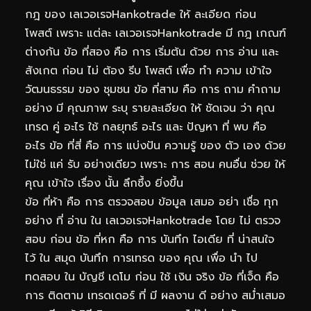
กฎ ของ เลเวอเรจHankotrade ให้ ละเอียด ก่อน
โพสต์ เพราะ แต่ละ เลเวอเรจHankotrade มี กฎ เกณฑ์
ต่างกัน ข้อ ที่สอง คือ การ เริ่มต้น ด้วย การ อ่าน และ
สังเกต ก่อน ไม่ ต้อง รีบ โพสต์ เพื่อ ทำ ความ เข้าใจ
วัฒนธรรม ของ ชุมชน ข้อ ที่สาม คือ การ ถาม คำถาม
อย่าง มี คุณภาพ ระบุ รายละเอียด ให้ ชัดเจน ว่า คุณ
เทรด คู่ อะไร ใช้ กลยุทธ์ อะไร และ ปัญหา ที่ พบ คือ
อะไร ข้อ ที่สี่ คือ การ แบ่งปัน ความรู้ ของ ตัว เอง ด้วย
ไม่ใช่ แค่ รับ อย่างเดียว เพราะ การ สอน คนอื่น ช่วย ให้
คุณ เข้าใจ เรื่อง นั้น ลึกซึ้ง ยิ่งขึ้น
ข้อ ที่ห้า คือ การ ตรวจสอบ ข้อมูล เสมอ อย่า เชื่อ ทุก
อย่าง ที่ อ่าน ใน เลเวอเรจHankotrade โดย ไม่ ตรวจ
สอบ ก่อน ข้อ ที่หก คือ การ บันทึก ไอเดีย ที่ น่าสนใจ
ไว้ ใน สมุด บันทึก การเทรด ของ คุณ เพื่อ นำ ไป
ทดสอบ ใน บัญชี เดโม ก่อน ใช้ เงิน จริง ข้อ ที่เจ็ด คือ
การ ติดตาม เทรดเดอร์ ที่ มี ผลงาน ดี อย่าง สม่ำเสมอ