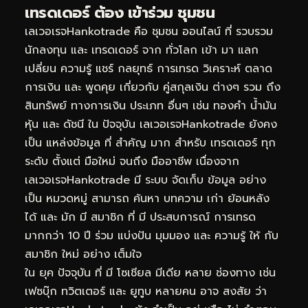
เทรดเดอร์ ต้อง เข้าร่วม ชุมชน
เลเวอเรจHankotrade คือ ชุมชน ออนไลน์ ที่ รวบรวม
นักลงทุน และ เทรดเดอร์ จาก ทั่วโลก เข้า มา แลก
เปลี่ยน ความรู้ แชร์ กลยุทธ์ การเทรด วิเคราะห์ ตลาด
การเงิน และ พูดคุย เกี่ยวกับ คู่สกุลเงิน ต่างๆ รวม ถึง
สินทรัพย์ ทางการเงิน ประเภท อื่นๆ เช่น ทองคำ น้ำมัน
หุ้น และ ดัชนี ใน ปัจจุบัน เลเวอเรจHankotrade ยังคง
เป็น แหล่งข้อมูล ที่ สำคัญ มาก สำหรับ เทรดเดอร์ ทุก
ระดับ ตั้งแต่ มือใหม่ จนถึง มืออาชีพ เนื่องจาก
เลเวอเรจHankotrade มี ระบบ จัดเก็บ ข้อมูล อย่าง
เป็น หมวดหมู่ สามารถ ค้นหา บทความ เก่า ย้อนหลัง
ได้ และ มัก มี สมาชิก ที่ มี ประสบการณ์ การเทรด
มากกว่า 10 ปี ร่วม แบ่งปัน มุมมอง และ ความรู้ ให้ กับ
สมาชิก ใหม่ อย่าง เต็มใจ
ใน ยุค ปัจจุบัน ที่ มี โซเชียล มีเดีย หลาย ช่องทาง เช่น
เฟซบุ๊ก ทวิตเตอร์ และ ยูทูบ หลายคน อาจ สงสัย ว่า