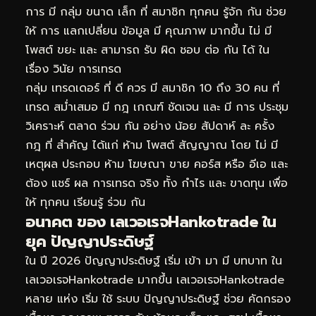
การ มี กลุ่ม ขนาด เล็ก ที่ สมาชิก ทุกคน รู้จัก กัน ช่วย
ให้ การ แลกเปลี่ยน ข้อมูล มี คุณภาพ มากขึ้น ไม่ มี
โพสต์ ขยะ และ สามารถ รับ ผิด ชอบ ต่อ กัน ได้ ใน
เรื่อง วินัย การเทรด
กลุ่ม เทรดเดอร์ ที่ ดี ควร มี สมาชิก 10 ถึง 30 คน ที่
เทรด สม่ำเสมอ มี กฎ เกณฑ์ ชัดเจน และ มี การ ประชุม
วิเคราะห์ ตลาด ร่วม กัน อย่าง น้อย สัปดาห์ ละ ครั้ง
กฎ ที่ สำคัญ ได้แก่ ห้าม โพสต์ สัญญาณ โดย ไม่ มี
เหตุผล ประกอบ ห้าม โฆษณา ขาย คอร์ส หรือ อีเอ และ
ต้อง แชร์ ผล การเทรด จริง ทั้ง กำไร และ ขาดทุน เพื่อ
ให้ ทุกคน เรียนรู้ ร่วม กัน
อนาคต ของ เลเวอเรจHankotrade ใน
ยุค ปัญญาประดิษฐ์
ใน ปี 2026 ปัญญาประดิษฐ์ เริ่ม เข้า มา มี บทบาท ใน
เลเวอเรจHankotrade มากขึ้น เลเวอเรจHankotrade
หลาย แห่ง เริ่ม ใช้ ระบบ ปัญญาประดิษฐ์ ช่วย คัดกรอง