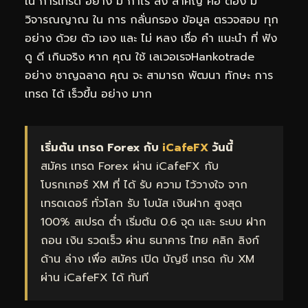
ใน การเทรด อย่าง มี กำไร สิ่ง สำคัญ คือ ต้อง มี
วิจารณญาณ ใน การ กลั่นกรอง ข้อมูล ตรวจสอบ ทุก
อย่าง ด้วย ตัว เอง และ ไม่ หลง เชื่อ คำ แนะนำ ที่ ฟัง
ดู ดี เกินจริง หาก คุณ ใช้ เลเวอเรจHankotrade
อย่าง ชาญฉลาด คุณ จะ สามารถ พัฒนา ทักษะ การ
เทรด ได้ เร็วขึ้น อย่าง มาก
เริ่มต้น เทรด Forex กับ
iCafeFX
วันนี้
สมัคร เทรด Forex ผ่าน iCafeFX กับ
โบรกเกอร์ XM ที่ ได้ รับ ความ ไว้วางใจ จาก
เทรดเดอร์ ทั่วโลก รับ โบนัส เงินฝาก สูงสุด
100% สเปรด ต่ำ เริ่มต้น 0.6 จุด และ ระบบ ฝาก
ถอน เงิน รวดเร็ว ผ่าน ธนาคาร ไทย คลิก ลิงก์
ด้าน ล่าง เพื่อ สมัคร เปิด บัญชี เทรด กับ XM
ผ่าน iCafeFX ได้ ทันที