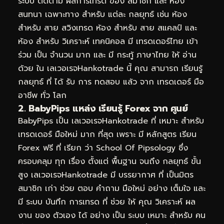
ระบบ ติดตาม ผลการเทรด ของ สมาชิก และ ห้อง
สนทนา เฉพาะทาง สำหรับ แต่ละ กลยุทธ์ เช่น ห้อง
สำหรับ สาย สวิงเทรด ห้อง สำหรับ สาย สแคลป์ และ
ห้อง สำหรับ วิเคราะห์ เทคนิคอล มี เทรดเดอร์ไทย เข้า
ร่วม เป็น จำนวน มาก และ มี กระทู้ ภาษาไทย ให้ อ่าน
ด้วย ใน เลเวอเรจHankotrade นี้ คุณ สามารถ เรียนรู้
กลยุทธ์ ที่ ได้ รับ การ ทดสอบ แล้ว จาก เทรดเดอร์ มือ
อาชีพ ทั่ว โลก
2. BabyPips แหล่ง เรียนรู้ Forex จาก ศูนย์
BabyPips เป็น เลเวอเรจHankotrade ที่ เหมาะ สำหรับ
เทรดเดอร์ มือใหม่ มาก ที่สุด เพราะ มี หลักสูตร เรียน
Forex ฟรี ที่ เรียก ว่า School Of Pipsology ซึ่ง
ครอบคลุม ทุก เรื่อง ตั้งแต่ พื้นฐาน จนถึง กลยุทธ์ ขั้น
สูง เลเวอเรจHankotrade มี บรรยากาศ ที่ เป็นมิตร
สมาชิก เก่า ช่วย ตอบ คำถาม มือใหม่ อย่าง เต็มใจ และ
มี ระบบ บันทึก การเทรด ที่ ช่วย ให้ คุณ วิเคราะห์ ผล
งาน ของ ตัวเอง ได้ อย่าง เป็น ระบบ เหมาะ สำหรับ คน