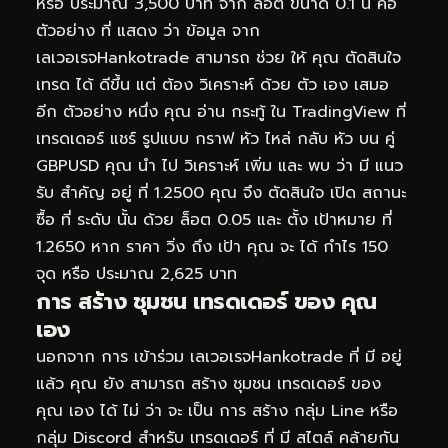
หรือ ประมาณ 3,500 บาท จาก ล็อต ขนาด 0.1 นี่ คือ
ตัวอย่าง ที่ แสดง ว่า ข้อมูล จาก
เลเวอเรจHankotrade สามารถ ช่วย ให้ คุณ ตัดสินใจ
เทรด ได้ ดีขึ้น แต่ ต้อง วิเคราะห์ ด้วย ตัว เอง เสมอ
อีก ตัวอย่าง หนึ่ง คุณ อ่าน กระทู้ ใน TradingView ที่
เทรดเดอร์ แชร์ รูปแบบ กราฟ หัว ไหล่ กลับ หัว บน คู่
GBPUSD คุณ นำ ไป วิเคราะห์ เพิ่ม และ พบ ว่า มี แนว
รับ สำคัญ อยู่ ที่ 1.2500 คุณ จึง ตัดสินใจ เปิด สถานะ
ซื้อ ที่ ระดับ นั้น ด้วย ล็อต 0.05 และ ตั้ง เป้าหมาย ที่
1.2650 หาก ราคา วิ่ง ถึง เป้า คุณ จะ ได้ กำไร 150
จุด หรือ ประมาณ 2,625 บาท
การ สร้าง ชุมชน เทรดเดอร์ ของ คุณ
เอง
นอกจาก การ เข้าร่วม เลเวอเรจHankotrade ที่ มี อยู่
แล้ว คุณ ยัง สามารถ สร้าง ชุมชน เทรดเดอร์ ของ
คุณ เอง ได้ ไม่ ว่า จะ เป็น การ สร้าง กลุ่ม Line หรือ
กลุ่ม Discord สำหรับ เทรดเดอร์ ที่ มี สไตล์ คล้ายกัน