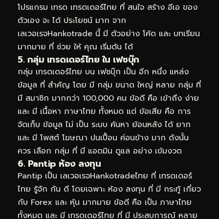
โปรแกรม เทรด เทรดเดอร์ไทย ที่ สนใจ สร้าง อีเอ ของ
ตัวเอง จะ ได้ ประโยชน์ มาก จาก
เลเวอเรจHankotrade นี้ มี ตัวอย่าง โค้ด และ บทเรียน
มากมาย ที่ ช่วย ให้ คุณ เริ่มต้น ได้
5. กลุ่ม เทรดเดอร์ไทย ใน เฟซบุ๊ก
กลุ่ม เทรดเดอร์ไทย บน เฟซบุ๊ก เป็น อีก หนึ่ง แหล่ง
ข้อมูล ที่ สำคัญ โดย มี กลุ่ม ขนาด ใหญ่ หลาย กลุ่ม ที่
มี สมาชิก มากกว่า 100,000 คน ข้อดี คือ เข้าถึง ง่าย
และ มี เนื้อหา ภาษาไทย ทั้งหมด แต่ ข้อเสีย คือ การ
จัดเก็บ ข้อมูล ไม่ เป็น ระบบ ค้นหา ย้อนหลัง ได้ ยาก
และ มี โพสต์ โฆษณา ปนเปื้อน ค่อนข้าง มาก ดังนั้น
ควร เลือก กลุ่ม ที่ มี แอดมิน ดูแล อย่าง เข้มงวด
6. Pantip ห้อง ลงทุน
Pantip เป็น เลเวอเรจHankotradeไทย ที่ เทรดเดอร์
ไทย รู้จัก กัน ดี โดยเฉพาะ ห้อง ลงทุน ที่ มี กระทู้ เกี่ยว
กับ Forex และ หุ้น มากมาย ข้อดี คือ เป็น ภาษาไทย
ทั้งหมด และ มี เทรดเดอร์ไทย ที่ มี ประสบการณ์ หลาย