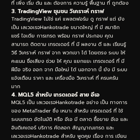
ที่ เพิ่ง เริ่ม ต้น และ ต้องการ ความรู้ พื้นฐาน ที่ ถูกต้อง
3. TradingView ชุมชน วิเคราะห์ กราฟ
TradingView ไม่ใช่ แค่ แพลตฟอร์ม ดู กราฟ แต่ ยัง
เป็น เลเวอเรจHankotrade ขนาดใหญ่ ที่ มี สมาชิก
แชร์ ไอเดีย การเทรด พร้อม กราฟ ประกอบ คุณ
สามารถ ติดตาม เทรดเดอร์ ที่ มี ผลงาน ดี และ เรียนรู้
วิธี วิเคราะห์ กราฟ จาก พวกเขา ได้ โดยตรง ระบบ ให้
คะแนน ชื่อเสียง ช่วย ให้ คุณ แยกแยะ เทรดเดอร์ ที่ มี
ฝีมือ จริง ออก จาก มือใหม่ ได้ นอกจาก นี้ ยัง มี ระบบ
แจ้งเตือน ราคา และ เครื่องมือ วิเคราะห์ ที่ ครบครัน
มาก
4. MQL5 สำหรับ เทรดเดอร์ สาย อีเอ
MQL5 เป็น เลเวอเรจHankotrade อย่าง เป็น ทางการ
ของ MetaTrader ซึ่ง เหมาะ สำหรับ เทรดเดอร์ ที่ ใช้
ระบบเทรด อัตโนมัติ หรือ อีเอ มี ตลาด ซื้อขาย อีเอ และ
อินดิเคเตอร์ บริการ คัดลอก สัญญาณเทรด และ
เลเวอเรจHankotrade สำหรับ พูดคุย เรื่อง การ เขียน