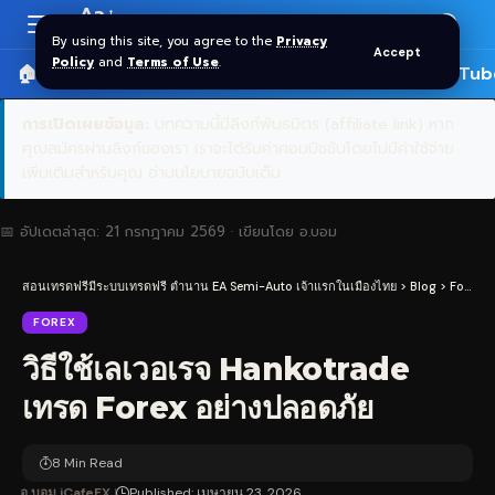
Aa
Font
By using this site, you agree to the
Privacy
Accept
Resizer
Policy
and
Terms of Use
.
🏠 หน้าแรก
ราคาทอง SPDR
📰 บทความ
🎬 YouTub
การเปิดเผยข้อมูล:
บทความนี้มีลิงก์พันธมิตร (affiliate link) หาก
คุณสมัครผ่านลิงก์ของเรา เราจะได้รับค่าคอมมิชชันโดยไม่มีค่าใช้จ่าย
เพิ่มเติมสำหรับคุณ
อ่านนโยบายฉบับเต็ม
📅 อัปเดตล่าสุด:
21 กรกฎาคม 2569
· เขียนโดย
อ.บอม
สอนเทรดฟรีมีระบบเทรดฟรี ตำนาน EA Semi-Auto เจ้าแรกในเมืองไทย
>
Blog
>
Forex
>
FOREX
วิธีใช้เลเวอเรจ Hankotrade
เทรด Forex อย่างปลอดภัย
8 Min Read
อ.บอม iCafeFX
Published: เมษายน 23, 2026