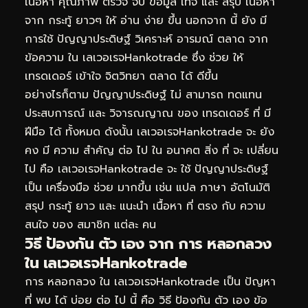
เนื้อหา คุณภาพ ตรวจ จับ ข้อมูล เท็จ และ สรุป เนื้อหา
จาก กระทู้ ยาวๆ ให้ อ่าน ง่าย ขึ้น นอกจาก นี้ ยัง มี
การใช้ ปัญญาประดิษฐ์ วิเคราะห์ อารมณ์ ตลาด จาก
ข้อความ ใน เลเวอเรจHankotrade ซึ่ง ช่วย ให้
เทรดเดอร์ เข้าใจ จิตวิทยา ตลาด ได้ ดีขึ้น
อย่างไรก็ตาม ปัญญาประดิษฐ์ ไม่ สามารถ ทดแทน
ประสบการณ์ และ วิจารณญาณ ของ เทรดเดอร์ ที่ มี
ฝีมือ ได้ ทั้งหมด ดังนั้น เลเวอเรจHankotrade จะ ยัง
คง มี ความ สำคัญ ต่อ ไป ใน อนาคต สิ่ง ที่ จะ เปลี่ยน
ไป คือ เลเวอเรจHankotrade จะ ใช้ ปัญญาประดิษฐ์
เป็น เครื่องมือ ช่วย มากขึ้น เช่น แปล ภาษา อัตโนมัติ
สรุป กระทู้ ยาว และ แนะนำ เนื้อหา ที่ ตรง กับ ความ
สนใจ ของ สมาชิก แต่ละ คน
วิธี ป้องกัน ตัว เอง จาก การ หลอกลวง
ใน เลเวอเรจHankotrade
การ หลอกลวง ใน เลเวอเรจHankotrade เป็น ปัญหา
ที่ พบ ได้ บ่อย ต่อ ไป นี้ คือ วิธี ป้องกัน ตัว เอง ข้อ