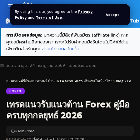
Aa
Font
By using this site, you agree to the
Privacy
Accept
Resizer
Policy
and
Terms of Use
.
🏠 หน้าแรก
ราคาทอง SPDR
📰 บทความ
🎬 YouTub
การเปิดเผยข้อมูล:
บทความนี้มีลิงก์พันธมิตร (affiliate link) หาก
คุณสมัครผ่านลิงก์ของเรา เราจะได้รับค่าคอมมิชชันโดยไม่มีค่าใช้จ่าย
เพิ่มเติมสำหรับคุณ
อ่านนโยบายฉบับเต็ม
📅 อัปเดตล่าสุด:
24 กรกฎาคม 2569
· เขียนโดย
อ.บอม
สอนเทรดฟรีมีระบบเทรดฟรี ตำนาน EA Semi-Auto เจ้าแรกในเมืองไทย
>
Blog
>
Forex
>
FOREX
เทรดแนวรับแนวต้าน Forex คู่มือ
ครบทุกกลยุทธ์ 2026
6 Min Read
อ.บอม iCafeFX
Published: เมษายน 21, 2026