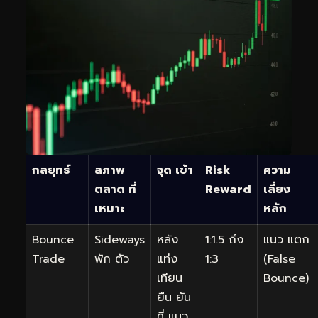
กลยุทธ์
สภาพ
จุด เข้า
Risk
ความ
ตลาด ที่
Reward
เสี่ยง
เหมาะ
หลัก
Bounce
Sideways
หลัง
1:1.5 ถึง
แนว แตก
Trade
พัก ตัว
แท่ง
1:3
(False
เทียน
Bounce)
ยืน ยัน
ที่ แนว