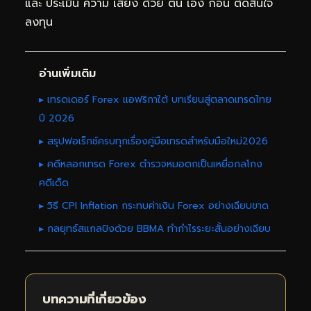
และ ประเมิน ความ เสี่ยง ด้วย ตน เอง ก่อน ตัดสินใจ
ลงทุน
อ่านเพิ่มเติม
▸ เทรดเดอร์ Forex แอฟริกาใต้ บทเรียนสู่ตลาดเทรดไทย
ปี 2026
▸ สรุปฟอเร็กซ์ครบทุกเรื่องคู่มือเทรดสำหรับมือใหม่2026
▸ คดีหลอกเทรด Forex ตำรวจหมอตกเป็นเหยื่อกลโกง
คดีเด็ด
▸ วิธี CPI Inflation กระทบค่าเงิน Forex อย่างเฉียบขาด
▸ กลยุทธ์สแกลปิงด้วย BBMA ทำกำไรระยะสั้นอย่างเฉียบ
บทความที่เกี่ยวข้อง