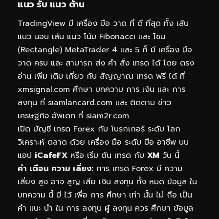
แนว รับ แนว ต้าน
TradingView มี เครื่อง มือ วาด ที่ ดี ที่สุด ทั้ง เส้น
แนว นอน เส้น แนว โน้ม Fibonacci และ โซน
(Rectangle) MetaTrader 4 และ 5 ก็ มี เครื่อง มือ
วาด ครบ และ สามารถ ส่ง คำ สั่ง เทรด ได้ โดย ตรง
อ่าน เพิ่ม เติม เกี่ยว กับ สัญญาณ เทรด ฟรี ได้ ที่
xmsignal.com
ศึกษา บทความ การ เงิน และ การ
ลงทุน ที่
siamlancard.com
และ ติดตาม ข่าว
เศรษฐกิจ อัพเดท ที่
siam2r.com
เปิด บัญชี เทรด Forex กับ โบรกเกอร์ ระดับ โลก
วิเคราะห์ ตลาด ด้วย เครื่อง มือ ระดับ มือ อาชีพ บน
แอป
iCafeFX
หรือ เริ่ม ต้น เทรด กับ
XM
วัน นี้
คำ เตือน ความ เสี่ยง:
การ เทรด Forex มี ความ
เสี่ยง สูง อาจ สูญ เสีย เงิน ลงทุน ทั้ง หมด ข้อมูล ใน
บทความ นี้ มี ไว้ เพื่อ การ ศึกษา เท่า นั้น ไม่ ถือ เป็น
คำ แนะ นำ ใน การ ลงทุน ผู้ ลงทุน ควร ศึกษา ข้อมูล