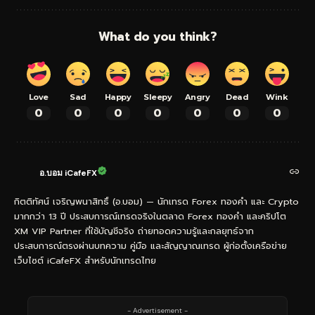
What do you think?
Love
Sad
Happy
Sleepy
Angry
Dead
Wink
0
0
0
0
0
0
0
อ.บอม iCafeFX
กิตติทัศน์ เจริญพนาสิทธิ์ (อ.บอม) — นักเทรด Forex ทองคำ และ Crypto
มากกว่า 13 ปี ประสบการณ์เทรดจริงในตลาด Forex ทองคำ และคริปโต
XM VIP Partner ที่ใช้บัญชีจริง ถ่ายทอดความรู้และกลยุทธ์จาก
ประสบการณ์ตรงผ่านบทความ คู่มือ และสัญญาณเทรด ผู้ก่อตั้งเครือข่าย
เว็บไซต์ iCafeFX สำหรับนักเทรดไทย
- Advertisement -