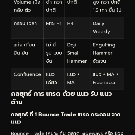
Volume เมื่อ
ต่ำ กว่า
ปกติ
สูง กว่า ปกติ
กลับ ตัว
ปกติ
1.5 เท่า ขึ้น ไป
กรอบ เวลา
M15 H1
H4
Daily
Weekly
แท่ง เทียน
ไม่ มี
Doji
Engulfing
ยืน ยัน
รูป แบบ
Small
Hammer
ชัด
Hammer
ชัดเจน
Confluence
แนว
แนว +
แนว + MA +
เดียว
MA
Fibonacci
กลยุทธ์ การ เทรด ด้วย แนว รับ แนว
ต้าน
กลยุทธ์ ที่ 1 Bounce Trade เทรด กระดอน จาก
แนว
Bounce Trade เหมาะ กับ ตลาด Sideways หรือ ช่วง