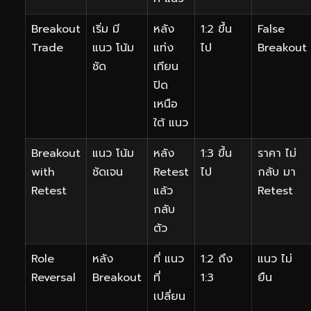
Breakout
เริ่ม มี
หลัง
1:2 ขึ้น
False
Trade
แนว โน้ม
แท่ง
ไป
Breakout
ชัด
เทียน
ปิด
เหนือ
ใต้ แนว
Breakout
แนว โน้ม
หลัง
1:3 ขึ้น
ราคา ไม่
with
ชัดเจน
Retest
ไป
กลับ มา
Retest
แล้ว
Retest
กลับ
ตัว
Role
หลัง
ที่ แนว
1:2 ถึง
แนว ไม่
Reversal
Breakout
ที่
1:3
ยืน
เปลี่ยน