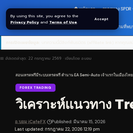
🏠 หน้าแรก
ราคาทอง SPDR
By using this site, you agree to the
Accept
Privacy Policy
and
Terms of Use
.
สมัครกลุ่ม VIP
❓ คำถามที่พบ
การเปิดเผยข้อมูล:
บทความนี้มีลิงก์พันธมิตร (affiliate link) หากคุณสมั
📅 อัปเดตล่าสุด:
22 กรกฎาคม 2569
· เขียนโดย
อ.บอม
สอนเทรดฟรีมีระบบเทรดฟรี ตำนาน EA Semi-Auto เจ้าแรกในเมืองไทย
FOREX TRADING
วิเคราะห์แนวทาง T
อ.บอม iCafeFX
Published: มีนาคม 15, 2026
Last updated: กรกฎาคม 22, 2026 12:19 pm