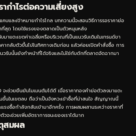
ัตรากำไรต่อความเสี่ยงสูง
ุนได้แคบและเป้าหมายกำไรไกล บทความนี้จะสอนวิธีการรอราคาย่อ
ยงต่ำที่สุด โดยใช้แรงของตลาดเป็นตัวหนุนหลัง
ับมาแตะเขตค่าเฉลี่ยหรือบริเวณที่เป็นแนวรับเดิมในเทรนด์ขา
ราคากลับตัวขึ้นไปในทิศทางเดิมก่อน แล้วค่อยเปิดคำสั่งซื้อ การ
แนวรับนั้นยังทำหน้าที่ได้จริงและไม่ใช่กับดักที่ตลาดจัดฉากมา
 จะช่วยยืนยันโมเมนตัมได้ดี เมื่อราคาทองคำย่อตัวลงมาแตะ
้นในเขตลบ ถือว่าเป็นจังหวะเข้าซื้อที่น่าสนใจ สัญญาณนี้
แรงซื้อกำลังกลับเข้ามาอีกครั้ง การผสมผสานระหว่างราคาที่
บตัวจะช่วยเพิ่มอัตราการชนะของเราได้มาก
หตุสมผล