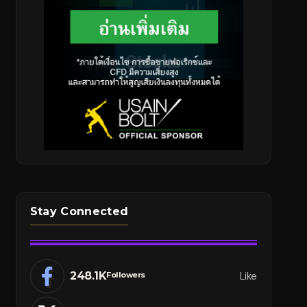
Stay Connected
248.1K
Like
Followers