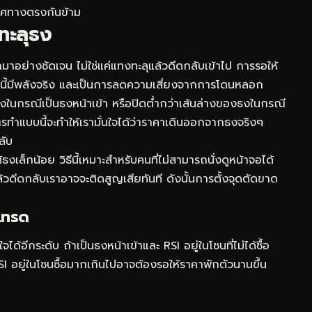
ิศทางตรงกันข้าม
ำทะลุธง
มาอย่างชัดเจน ไม่ใช่แค่แทงทะลุแล้วดีดกลับเข้าไป การรอให้
้งนี้มีพลังจริง และเป็นการลดความเสี่ยงจากการโดนหลอก
งธงในกรณีเป็นธงหน้าเข้า หรือปิดต่ำกว่าเส้นล่างของธงในกรณี
รทำแบบนี้จะทำให้เรามั่นใจได้ว่าราคาเดินออกจากธงจริงๆ
ลับ
้ธงเล็กน้อย วิธีนี้เหมาะสำหรับคนที่ไม่สามารถนั่งดูหน้าจอได้
วดีดกลับเราอาจจะติดสูญเสียทันที ดังนั้นการตั้งจุดตัดขาด
เทรด
จได้อีกระดับ ถ้าเป็นธงหน้าเข้าและ RSI อยู่ในโซนที่ไม่ได้ซื้อ
RSI อยู่ในโซนซื้อมากเกินไปอาจต้องรอให้ราคาพักตัวนานขึ้น