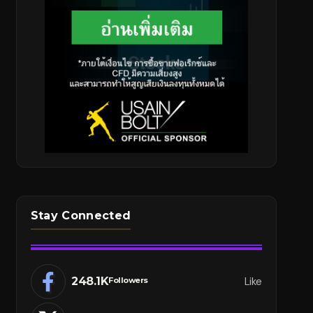
Stay Connected
248.1K
Like
Followers