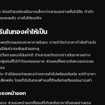
็ว ส่วนตัวธงต้องมีขนาดเล็กกว่าเสาธงอย่างเห็นได้ชัด ถ้าตัว
อลงแล้ว อาจไม่ใช่ธงจริง
ร์นในทองคำให้เป็น
และพฤติกรรมของราคาภายในธง การเข้าใจว่าราคากำลังทำอะไร
ม่ใช่แค่วาดเส้นแล้วรอทะลุ
การวิ่งตามแนวโน้มปกติ ถ้าเสาธงเกิดจากข่าวดันราคาอย่าง
ะกลุ่มคนที่ได้กำไรจะทยอยขาย ส่วนคนที่พลาดจังหวะแรกจะรอ
นธง
ท่ง ถ้ามีน้อยแท่งแสดงว่าตลาดยังไม่พร้อมเดินต่อ แต่ถ้าราคา
สียพลัง โดยทั่วไปในทองคำธงที่ดีจะมีแท่งเทียนประมาณห้า
ละธงหน้าออก
่างแรง ส่วนธงหน้าออกคือธงที่เกิดหลังราคาดิ่งลงอย่างแรง