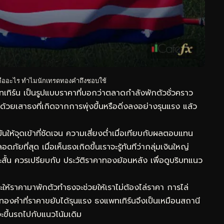
 คืออะไร ทำไมนักเทรดทองคำถึงชอบใช้
เทิร์น เป็นรูปแบบราคาที่บอกว่าตลาดกำลังพักตัวชั่วคราว
้วยเสาธงที่เกิดจากการพุ่งขึ้นหรือดิ่งลงอย่างรุนแรง แล้ว
ันให้จุดเข้าที่ชัดเจน ความเสี่ยงต่ำเมื่อเทียบกับผลตอบแทน
ภัยที่สุด เมื่อเห็นธงเกิดขึ้นเราจะรู้ทันทีว่ากลุ่มเงินใหญ่
ั้น ควรเปรียบกับ
ประวัติราคาทองย้อนหลัง
เพื่อดูบริบทแนว
ห้ราคามาพักตัวทำธงจะช่วยให้เราไม่ต้องไล่ราคา การไล่
ทองคำที่ราคาขยับได้รุนแรง ธงแพทเทิร์นจึงเป็นเหมือนสถานี
ะขึ้นรถไปกับแนวโน้มเดิม