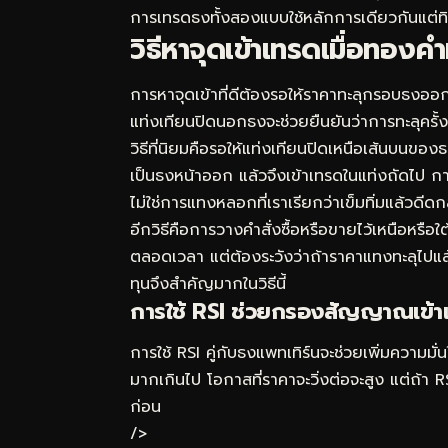
การเทรดธงทั้งสองแบบใช้หลักการเดียวกันแต่ท
วิธีหาจุดเข้าเทรดเมื่อทองค
การหาจุดเข้าที่ดีต้องรอให้ราคาทะลุกรอบธงออก
แท่งเทียนปิดนอกธงจะช่วยยืนยันว่าการทะลุครั
วิธีที่นิยมคือรอให้แท่งเทียนปิดเหนือเส้นบนขอ
เป็นธงหน้าออก แล้วจึงเข้าเทรดในแท่งถัดไป กา
ไม่ใช่การแทงหลอกที่เราเรียกว่าเข็มทิ่มแล้วดีดก
อีกวิธีคือการวางคำสั่งซื้อหรือขายไว้เหนือหรือใต
ตลอดเวลา แต่ต้องระวังว่าถ้าราคาแทงทะลุไปแล้
ทุนจึงสำคัญมากในวิธีนี้
การใช้ RSI ช่วยกรองสัญญาณเข้า
การใช้ RSI คู่กับธงแพทเทิร์นจะช่วยเพิ่มความมั่นใ
มากเกินไป โอกาสที่ราคาจะวิ่งต่อจะสูง แต่ถ้า 
ก่อน
/>