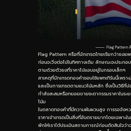
Flag Pattern
Flag Pattern หรือที่นักเทรดไทยเรียกว่าธงแพท
ก่อนจะวิ่งต่อไปในทิศทางเดิม ลักษณะจะประกอบด
ตามด้วยตัวธงที่ราคาไปแอบอยู่ในกรอบเล็กๆ
สาเหตุที่นักเทรดทองคำชอบใช้แพทเทิร์นนี้เพราะม
และเป็นการเทรดตามแนวโน้มหลัก ซึ่งเป็นวิธีที่ปลอด
กำลังสะสมหรือทยอยขายชะตากรรมราคาในระยะส
โน้ม
ในตลาดทองคำที่มีความผันผวนสูง การรอจังหวะใ
ราคาเข้าเทรดเป็นสิ่งที่อันตรายมากโดยเฉพาะใน
พักให้เราได้ประเมินสถานการณ์ก่อนตัดสินใจว่าจ