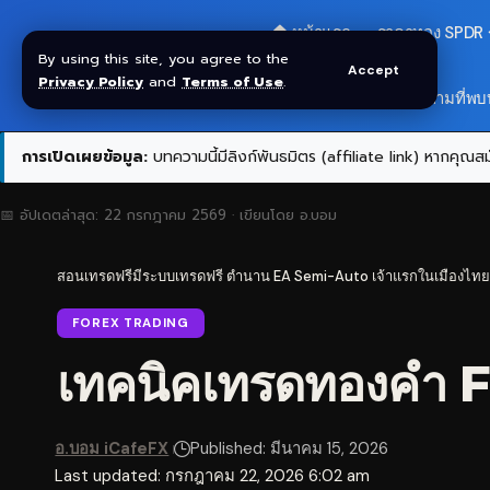
🏠 หน้าแรก
ราคาทอง SPDR
By using this site, you agree to the
Accept
Privacy Policy
and
Terms of Use
.
สมัครกลุ่ม VIP
❓ คำถามที่พบ
การเปิดเผยข้อมูล:
บทความนี้มีลิงก์พันธมิตร (affiliate link) หากคุณสมั
📅 อัปเดตล่าสุด:
22 กรกฎาคม 2569
· เขียนโดย
อ.บอม
สอนเทรดฟรีมีระบบเทรดฟรี ตำนาน EA Semi-Auto เจ้าแรกในเมืองไทย
FOREX TRADING
เทคนิคเทรดทองคำ 
อ.บอม iCafeFX
Published: มีนาคม 15, 2026
Last updated: กรกฎาคม 22, 2026 6:02 am