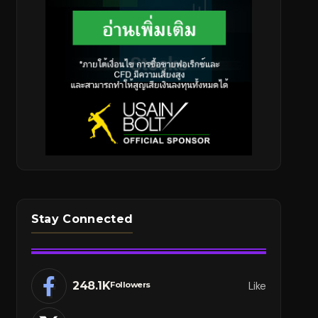
Stay Connected
248.1K
Like
Followers