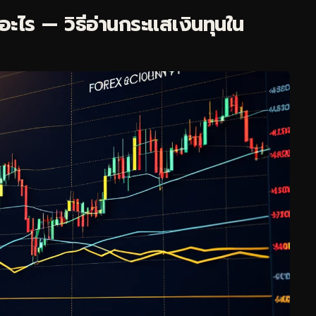
ไร — วิธีอ่านกระแสเงินทุนใน