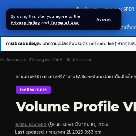
🏠 หน้าแรก
ราคาทอง SPDR
By using this site, you agree to the
Accept
Privacy Policy
and
Terms of Use
.
สมัครกลุ่ม VIP
❓ คำถามที่พบ
การเปิดเผยข้อมูล:
บทความนี้มีลิงก์พันธมิตร (affiliate link) หากคุณสมั
📅 อัปเดตล่าสุด:
21 กรกฎาคม 2569
· เขียนโดย
อ.บอม
สอนเทรดฟรีมีระบบเทรดฟรี ตำนาน EA Semi-Auto เจ้าแรกในเมืองไทย
เทคนิคการเทรด
Volume Profile VP
อ.บอม iCafeFX
Published: มีนาคม 10, 2026
Last updated: กรกฎาคม 21, 2026 9:33 pm