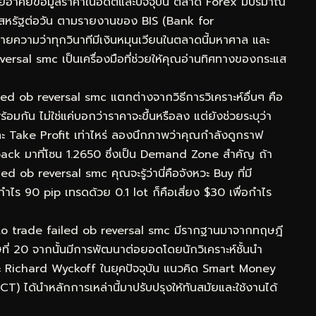
โดยอาศัยข้อมูลราคาในอดีตและปัจจุบัน ตลาด Forex มีปริมาณ
ร์สหรัฐต่อวัน ตามรายงานของ BIS (Bank for
ยความว่าทุกวินาทีมีเงินหมุนเวียนในตลาดนี้มหาศาล และ
rsal smc เป็นเครื่องมือที่ช่วยให้คุณอ่านทิศทางของกระแส
led ob reversal smc แตกต่างจากวิธีการวิเคราะห์อื่นๆ คือ
ัน ไม่ใช่แค่บอกว่าราคาจะขึ้นหรือลง แต่ยังช่วยระบุว่า
ะ Take Profit เท่าไหร่ ลองนึกภาพว่าคุณกำลังดูกราฟ
ck มาที่โซน 1.2650 ซึ่งเป็น Demand Zone สำคัญ ถ้า
 ob reversal smc คุณจะรู้ว่านี่คือจังหวะ Buy ที่มี
กำไร 90 pip เทรดด้วย 0.1 lot ก็คือเสี่ยง $30 เพื่อกำไร
to trade failed ob reversal smc มีรากฐานมาจากทฤษฎี
ี่ 20 จากนั้นมีการพัฒนาต่อยอดโดยนักวิเคราะห์ชั้นนำ
ะ Richard Wyckoff ในยุคปัจจุบัน แนวคิด Smart Money
) ได้นำหลักการเหล่านี้มาปรับปรุงให้ทันสมัยและใช้งานได้