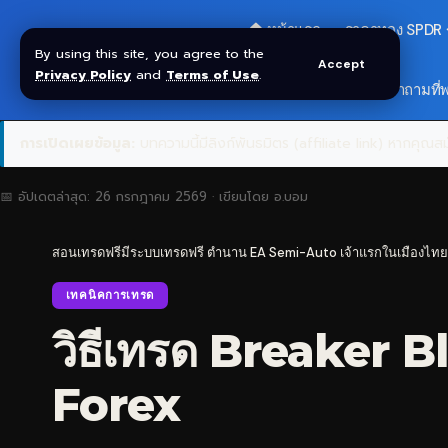
🏠 หน้าแรก
ราคาทอง SPDR
By using this site, you agree to the
Accept
Privacy Policy
and
Terms of Use
.
🎁 รับโบนัส $30
❓ คำถามที่
การเปิดเผยข้อมูล:
บทความนี้มีลิงก์พันธมิตร (affiliate link) หากคุณสมั
📅 อัปเดตล่าสุด:
26 กรกฎาคม 2569
· เขียนโดย
อ.บอม
สอนเทรดฟรีมีระบบเทรดฟรี ตำนาน EA Semi-Auto เจ้าแรกในเมืองไทย
เทคนิคการเทรด
วิธีเทรด Breaker B
Forex