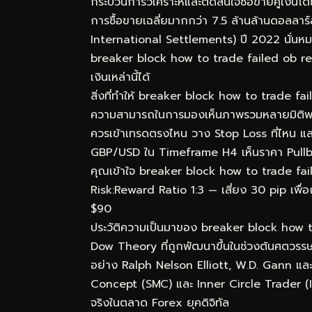
กระบวนการวิเคราะห์และตัดสินใจซื้อขายคู่เงิน
การซื้อขายเฉลี่ยมากกว่า 7.5 ล้านล้านดอลลา
International Settlements) ปี 2022 นั่นหมา
breaker block how to trade failed ob reve
เงินเหล่านี้ได้
สิ่งที่ทำให้ breaker block how to trade fai
ความสามารถในการมองเห็นภาพรวมหลายมิติพร้อมก
ควรเข้าเทรดตรงไหน วาง Stop Loss ที่ไหน แล
GBP/USD ใน Timeframe H4 เห็นราคา Pullba
คุณเข้าใจ breaker block how to trade failed
Risk:Reward Ratio 1:3 — เสี่ยง 30 pip เพื่อ
$90
ประวัติความเป็นมาของ breaker block how 
Dow Theory ที่ถูกพัฒนาขึ้นในช่วงต้นศตวรรษท
อย่าง Ralph Nelson Elliott, W.D. Gann แล
Concept (SMC) และ Inner Circle Trader (ICT
จริงในตลาด Forex ยุคดิจิทัล