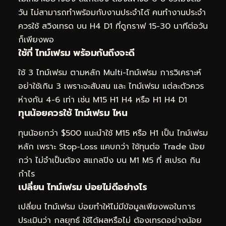
วัน ไม่สามารถทำพร้อมกับงานประจำได้ คนทำงานประจำ
ควรใช้ สวิงเทรด บน H4 D1 ที่ดูกราฟ 15-30 นาทีต่อวัน
ก็เพียงพอ
ใช้กี่ ไทม์เฟรม พร้อมกันถึงจะดี
ใช้ 3 ไทม์เฟรม ตามหลัก Multi-ไทม์เฟรม การวิเคราะห์
อย่าใช้เกิน 3 เพราะจะสับสน และ ไทม์เฟรม แต่ละตัวควร
ห่างกัน 4-6 เท่า เช่น M15 H1 H4 หรือ H1 H4 D1
ทุนน้อยควรใช้ ไทม์เฟรม ไหน
ทุนน้อยกว่า $500 แนะนำใช้ M15 หรือ H1 เป็น ไทม์เฟรม
หลัก เพราะ Stop-Loss แคบกว่า ใช้ทุนต่อ Trade น้อย
กว่า ไม่จำเป็นต้อง สแกลปิง บน M1 M5 ที่ สเปรด กิน
กำไร
เปลี่ยน ไทม์เฟรม บ่อยไม่ดีอย่างไร
เปลี่ยน ไทม์เฟรม บ่อยทำให้ไม่มีข้อมูลเพียงพอในการ
ประเมินว่า กลยุทธ์ ใช้ได้ผลหรือไม่ ต้องเทรดอย่างน้อย