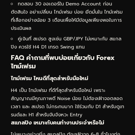
ทดสอบ 30 ออเดอร์ใน Demo Account ก่อน
ตัดสินใจ อย่าเปลี่ยน ไทม์เฟรม บ่อย ยึดมั่นใน ไทม์เฟรม
ที่เลือกอย่างน้อย 3 เดือนเพื่อให้มีข้อมูลเพียงพอในการ
ประเมินผล
คู่เงินที่ สเปรด สูงเช่น GBP/JPY ไม่เหมาะกับ สแกล
ปิง ควรใช้ H4 D1 เทรด Swing แทน
FAQ คำถามที่พบบ่อยเกี่ยวกับ Forex
ไทม์เฟรม
ไทม์เฟรม ไหนดีที่สุดสำหรับมือใหม่
H4 เป็น ไทม์เฟรม ที่ดีที่สุดสำหรับมือใหม่ เพราะ
สัญญาณมีคุณภาพดี Noise น้อย ไม่ต้องเฝ้าจอตลอด
เวลา และ สเปรด ไม่กระทบมาก ใช้ร่วมกับ D1 สำหรับดูเท
รนด์และ H1 สำหรับจับจังหวะ Entry
สแกลปิง เหมาะกับคนทำงานประจำหรือไม่
ไม่เหมาะอย่างยิ่ง สแกลปิง ต้องเฝ้าจอ 6-8 ชั่วโมงต่อ