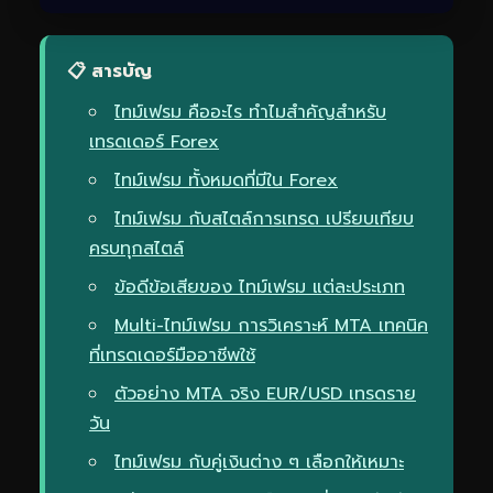
📋 สารบัญ
ไทม์เฟรม คืออะไร ทำไมสำคัญสำหรับ
เทรดเดอร์ Forex
ไทม์เฟรม ทั้งหมดที่มีใน Forex
ไทม์เฟรม กับสไตล์การเทรด เปรียบเทียบ
ครบทุกสไตล์
ข้อดีข้อเสียของ ไทม์เฟรม แต่ละประเภท
Multi-ไทม์เฟรม การวิเคราะห์ MTA เทคนิค
ที่เทรดเดอร์มืออาชีพใช้
ตัวอย่าง MTA จริง EUR/USD เทรดราย
วัน
ไทม์เฟรม กับคู่เงินต่าง ๆ เลือกให้เหมาะ