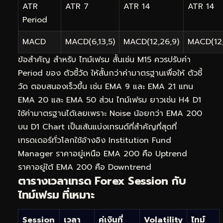
ATR
ATR 7
ATR 14
ATR 14
Period
MACD
MACD(6,13,5)
MACD(12,26,9)
MACD(12,
ข้อสำคัญ สำหรับ ไทม์เฟรม สั้นเช่น M15 ควรปรับค่า
Period ของ ตัวชี้วัด ให้สั้นกว่าค่ามาตรฐานเพื่อให้ ตัวชี้
วัด ตอบสนองเร็วขึ้น เช่น EMA 9 และ EMA 21 แทน
EMA 20 และ EMA 50 ส่วน ไทม์เฟรม ยาวเช่น H4 D1
ใช้ค่ามาตรฐานได้เลยเพราะ Noise น้อยกว่า EMA 200
บน D1 Chart เป็นเส้นแบ่งเทรนด์ที่สำคัญที่สุดที่
เทรดเดอร์ทั่วโลกใช้อ้างอิง Institution Fund
Manager ราคาอยู่เหนือ EMA 200 คือ Uptrend
ราคาอยู่ใต้ EMA 200 คือ Downtrend
ตารางเวลาเทรด Forex Session กับ
ไทม์เฟรม ที่เหมาะ
Session
เวลา
คู่เงินที่
Volatility
ไทม์