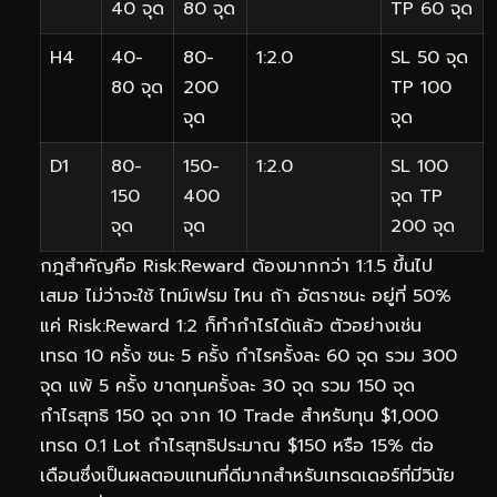
40 จุด
80 จุด
TP 60 จุด
H4
40-
80-
1:2.0
SL 50 จุด
80 จุด
200
TP 100
จุด
จุด
D1
80-
150-
1:2.0
SL 100
150
400
จุด TP
จุด
จุด
200 จุด
กฎสำคัญคือ Risk:Reward ต้องมากกว่า 1:1.5 ขึ้นไป
เสมอ ไม่ว่าจะใช้ ไทม์เฟรม ไหน ถ้า อัตราชนะ อยู่ที่ 50%
แค่ Risk:Reward 1:2 ก็ทำกำไรได้แล้ว ตัวอย่างเช่น
เทรด 10 ครั้ง ชนะ 5 ครั้ง กำไรครั้งละ 60 จุด รวม 300
จุด แพ้ 5 ครั้ง ขาดทุนครั้งละ 30 จุด รวม 150 จุด
กำไรสุทธิ 150 จุด จาก 10 Trade สำหรับทุน $1,000
เทรด 0.1 Lot กำไรสุทธิประมาณ $150 หรือ 15% ต่อ
เดือนซึ่งเป็นผลตอบแทนที่ดีมากสำหรับเทรดเดอร์ที่มีวินัย