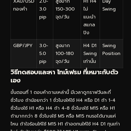
XAU/USD
2.0-
สูงมาก
H1 H4
Day
ทองคำ
3.0
150-300
ไม่
Swing
pip
จุด/วัน
แนะนำ
สแกล
ปิง
GBP/JPY
3.0-
สูงมาก
H4 D1
Swing
5.0
100-180
Swing
Position
pip
จุด/วัน
เท่านั้น
วิธีทดสอบและหา ไทม์เฟรม ที่เหมาะกับตัว
เอง
ขั้นตอนที่ 1 ตอบคำถามเหล่านี้ มีเวลาดูกราฟวันละกี่
ชั่วโมง ถ้าน้อยกว่า 1 ชั่วโมงให้ใช้ H4 หรือ D1 ถ้า 1-4
ชั่วโมงใช้ H1 หรือ H4 ถ้า 4-8 ชั่วโมงใช้ M15 หรือ H1
ถ้ามากกว่า 8 ชั่วโมงใช้ M5 หรือ M15 ทนรอได้นานแค่
ไหน ถ้าใจร้อนให้ใช้ M15 H1 ถ้าอดทนให้ใช้ H4 D1 ทุนเท่า