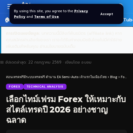
Aa
Font
By using this site, you agree to the
Privacy
Accept
Resizer
Policy
and
Terms of Use
.
🏠 หน้าแรก
ราคาทอง SPDR
📰 บทความ
🎬 YouTub
การเปิดเผยข้อมูล:
บทความนี้มีลิงก์พันธมิตร (affiliate link) หาก
คุณสมัครผ่านลิงก์ของเรา เราจะได้รับค่าคอมมิชชันโดยไม่มีค่าใช้จ่าย
เพิ่มเติมสำหรับคุณ
อ่านนโยบายฉบับเต็ม
📅 อัปเดตล่าสุด:
22 กรกฎาคม 2569
· เขียนโดย
อ.บอม
สอนเทรดฟรีมีระบบเทรดฟรี ตำนาน EA Semi-Auto เจ้าแรกในเมืองไทย
>
Blog
>
Forex
>
FOREX
TECHNICAL ANALYSIS
เลือกไทม์เฟรม Forex ให้เหมาะกับ
สไตล์เทรดปี 2026 อย่างชาญ
ฉลาด