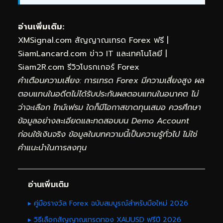
อ่านเพิ่มเติม:
XMSignal.com สัญญาณเทรด Forex ฟรี
|
SiamLancard.com ข่าว IT และเทคโนโลยี
|
Siam2R.com รีวิวโบรกเกอร์ Forex
คำเตือนความเสี่ยง: การเทรด Forex มีความเสี่ยงสูง ผล
ตอบแทนในอดีตไม่ได้รับประกันผลตอบแทนในอนาคต ไม่
ว่าจะเลือก ไทม์เฟรม ใดก็มีโอกาสขาดทุนเสมอ ควรศึกษา
ข้อมูลอย่างละเอียดและทดสอบบน Demo Account
ก่อนใช้เงินจริง ข้อมูลในบทความนี้เป็นความรู้ทั่วไป ไม่ใช่
คำแนะนำในการลงทุน
อ่านเพิ่มเติม
▸ คู่มือรางวัล Forex ฉบับสมบูรณ์สำหรับมือใหม่ 2026
▸ วิธีเลือกสัญญาณเทรดทอง XAUUSD ฟรีปี 2026