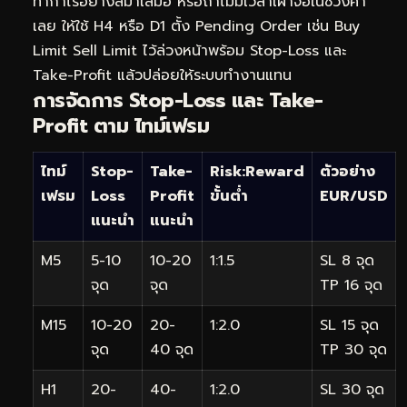
ทำกำไรอย่างสม่ำเสมอ หรือถ้าไม่มีเวลาเฝ้าจอในช่วงค่ำ
เลย ให้ใช้ H4 หรือ D1 ตั้ง Pending Order เช่น Buy
Limit Sell Limit ไว้ล่วงหน้าพร้อม Stop-Loss และ
Take-Profit แล้วปล่อยให้ระบบทำงานแทน
การจัดการ Stop-Loss และ Take-
Profit ตาม ไทม์เฟรม
ไทม์
Stop-
Take-
Risk:Reward
ตัวอย่าง
เฟรม
Loss
Profit
ขั้นต่ำ
EUR/USD
แนะนำ
แนะนำ
M5
5-10
10-20
1:1.5
SL 8 จุด
จุด
จุด
TP 16 จุด
M15
10-20
20-
1:2.0
SL 15 จุด
จุด
40 จุด
TP 30 จุด
H1
20-
40-
1:2.0
SL 30 จุด