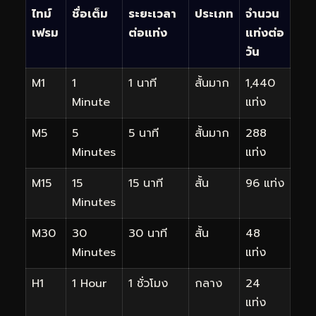
ไทม์
ชื่อเต็ม
ระยะเวลา
ประเภท
จำนวน
เฟรม
ต่อแท่ง
แท่งต่อ
วัน
M1
1
1 นาที
สั้นมาก
1,440
Minute
แท่ง
M5
5
5 นาที
สั้นมาก
288
Minutes
แท่ง
M15
15
15 นาที
สั้น
96 แท่ง
Minutes
M30
30
30 นาที
สั้น
48
Minutes
แท่ง
H1
1 Hour
1 ชั่วโมง
กลาง
24
แท่ง