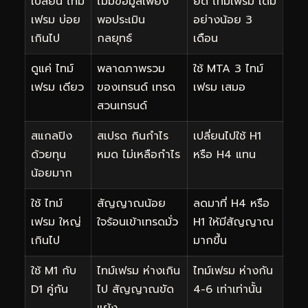
เปลี่ยน ไทม์
ไม่มีข้อมูลเพียง
ยึด ไทม์เฟรม เดิม
เฟรม บ่อย
พอประเมิน
อย่างน้อย 3
เกินไป
กลยุทธ์
เดือน
ดูแค่ ไทม์
พลาดภาพรวม
ใช้ MTA 3 ไทม์
เฟรม เดียว
ของเทรนด์ เทรด
เฟรม เสมอ
สวนเทรนด์
สแกลปิง
สเปรด กินกำไร
เปลี่ยนไปใช้ H1
ด้วยทุน
หมด ไม่เหลือกำไร
หรือ H4 แทน
น้อยมาก
ใช้ ไทม์
สัญญาณน้อย
ลดมาที่ H4 หรือ
เฟรม ใหญ่
ใจร้อนเข้าเทรดมั่ว
H1 ให้มีสัญญาณ
เกินไป
มากขึ้น
ใช้ M1 กับ
ไทม์เฟรม ห่างเกิน
ไทม์เฟรม ห่างกัน
D1 คู่กัน
ไป สัญญาณขัด
4-6 เท่าเท่านั้น
แย้ง