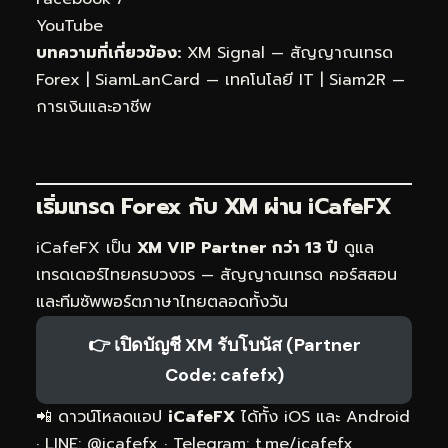
YouTube
บทความที่เกี่ยวข้อง:
XM Signal — สัญญาณเทรด
Forex
|
SiamLanCard — เทคโนโลยี IT
|
Siam2R —
การเงินและอาชีพ
เริ่มเทรด Forex กับ XM ผ่าน
iCafeFX
iCafeFX เป็น
XM VIP Partner กว่า 13 ปี
ดูแล
เทรดเดอร์ไทยครบวงจร — สัญญาณเทรด คอร์สสอน
และทีมซัพพอร์ตภาษาไทยตลอดทั้งวัน
👉 เปิดบัญชี XM รับโบนัส (Partner
Code: cafefx)
📲 ดาวน์โหลดแอป
iCafeFX
ได้ทั้ง iOS และ Android
· LINE: @icafefx · Telegram:
t.me/icafefx