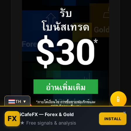
📱
TH ▼
Contact us
×
iCafeFX — Forex & Gold
FX
INSTALL
★ Free signals & analysis
Open
chaty