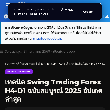
Aa
Font
By using this site, you agree to the
Privacy
Accept
Resizer
Policy
and
Terms of Use
.
🏠 หน้าแรก
ราคาทอง SPDR
📰 บทความ
🎬 YouTub
การเปิดเผยข้อมูล:
บทความนี้มีลิงก์พันธมิตร (affiliate link) หาก
คุณสมัครผ่านลิงก์ของเรา เราจะได้รับค่าคอมมิชชันโดยไม่มีค่าใช้จ่าย
เพิ่มเติมสำหรับคุณ
อ่านนโยบายฉบับเต็ม
📅 อัปเดตล่าสุด:
21 กรกฎาคม 2569
· เขียนโดย
อ.บอม
สอนเทรดฟรีมีระบบเทรดฟรี ตำนาน EA Semi-Auto เจ้าแรกในเมืองไทย
>
Blog
>
Forex Trading
FOREX TRADING
เทคนิค Swing Trading Forex
H4-D1 ฉบับสมบูรณ์ 2025 อัปเดต
ล่าสุด