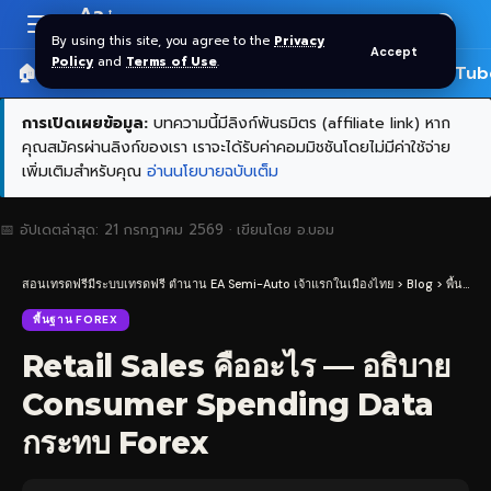
Aa
Font
By using this site, you agree to the
Privacy
Accept
Resizer
Policy
and
Terms of Use
.
🏠 หน้าแรก
ราคาทอง SPDR
📰 บทความ
🎬 YouTub
การเปิดเผยข้อมูล:
บทความนี้มีลิงก์พันธมิตร (affiliate link) หาก
คุณสมัครผ่านลิงก์ของเรา เราจะได้รับค่าคอมมิชชันโดยไม่มีค่าใช้จ่าย
เพิ่มเติมสำหรับคุณ
อ่านนโยบายฉบับเต็ม
📅 อัปเดตล่าสุด:
21 กรกฎาคม 2569
· เขียนโดย
อ.บอม
สอนเทรดฟรีมีระบบเทรดฟรี ตำนาน EA Semi-Auto เจ้าแรกในเมืองไทย
>
Blog
>
พื้นฐาน Forex
พื้นฐาน FOREX
Retail Sales คืออะไร — อธิบาย
Consumer Spending Data
กระทบ Forex