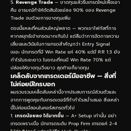
Revenge Trade
— ขาดทุนแล้วรีบเทรดใหม่เพื่อเอา
คืน อารมณ์ทำให้ตัดสินใจแย่ลง 90% ของ Revenge
Trade จบด้วยการขาดทุนเพิ่ม
ตรงนี้แหละที่คนส่วนใหญ่พลาด — พวกเขาโฟกัสที่การ
หากลยุทธ์เข้าเทรดมากเกินไป แต่ลืมว่าการจัดการความ
เสี่ยงและวินัยในการเทรดสำคัญกว่า Entry Signal
เยอะ นักเทรดที่มี Win Rate แค่ 40% แต่มี R:R 1:3 ยัง
กำไรในระยะยาว ในขณะที่คนมี Win Rate 70% แต่
ปล่อยให้ขาดทุนวิ่งยาว สุดท้ายก็ขาดทุน
เคล็ดลับจากเทรดเดอร์มืออาชีพ — สิ่งที่
ไม่ค่อยมีใครบอก
ผมรวบรวมเคล็ดลับเหล่านี้จากประสบการณ์ส่วนตัวและ
จากการพูดคุยกับเทรดเดอร์ที่ทำกำไรสม่ำเสมอ สิ่งเหล่า
นี้ไม่ค่อยมีสอนในคอร์สเทรดทั่วไป
เทรดน้อยลง ได้มากขึ้น
— A+ Setup เท่านั้น อย่า
เทรดเพราะเบื่อ นักเทรดระดับ Prop Firm เทรดแค่ 2-4