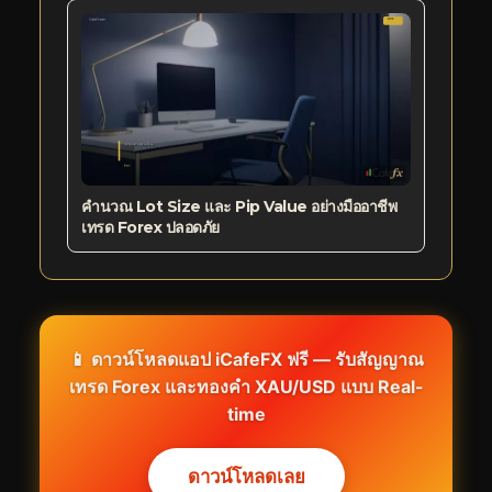
คำนวณ Lot Size และ Pip Value อย่างมืออาชีพ
เทรด Forex ปลอดภัย
📱 ดาวน์โหลดแอป iCafeFX ฟรี — รับสัญญาณ
เทรด Forex และทองคำ XAU/USD แบบ Real-
time
ดาวน์โหลดเลย