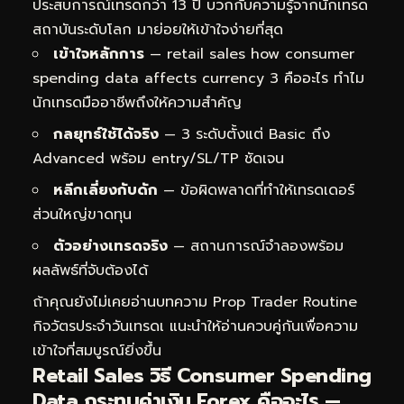
ประสบการณ์เทรดกว่า 13 ปี บวกกับความรู้จากนักเทรด
สถาบันระดับโลก มาย่อยให้เข้าใจง่ายที่สุด
เข้าใจหลักการ
— retail sales how consumer
spending data affects currency 3 คืออะไร ทำไม
นักเทรดมืออาชีพถึงให้ความสำคัญ
กลยุทธ์ใช้ได้จริง
— 3 ระดับตั้งแต่ Basic ถึง
Advanced พร้อม entry/SL/TP ชัดเจน
หลีกเลี่ยงกับดัก
— ข้อผิดพลาดที่ทำให้เทรดเดอร์
ส่วนใหญ่ขาดทุน
ตัวอย่างเทรดจริง
— สถานการณ์จำลองพร้อม
ผลลัพธ์ที่จับต้องได้
ถ้าคุณยังไม่เคยอ่านบทความ
Prop Trader Routine
กิจวัตรประจำวันเทรดเ
แนะนำให้อ่านควบคู่กันเพื่อความ
เข้าใจที่สมบูรณ์ยิ่งขึ้น
Retail Sales วิธี Consumer Spending
Data กระทบค่าเงิน Forex คืออะไร —