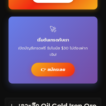
🚀
เริ่มต้นเทรดกับเรา
เปิดบัญชีเทรดฟรี รับโบนัส $30 ไม่ต้องฝาก
เงิน!
👉 สมัครเลย
เจาะลึก Oil Gold Iron Ore