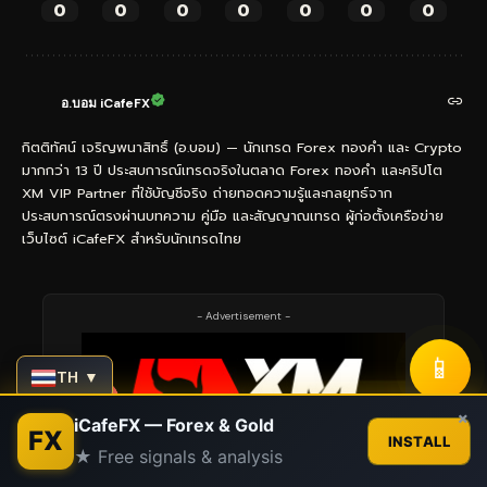
0
0
0
0
0
0
0
อ.บอม iCafeFX
กิตติทัศน์ เจริญพนาสิทธิ์ (อ.บอม) — นักเทรด Forex ทองคำ และ Crypto
มากกว่า 13 ปี ประสบการณ์เทรดจริงในตลาด Forex ทองคำ และคริปโต
XM VIP Partner ที่ใช้บัญชีจริง ถ่ายทอดความรู้และกลยุทธ์จาก
ประสบการณ์ตรงผ่านบทความ คู่มือ และสัญญาณเทรด ผู้ก่อตั้งเครือข่าย
เว็บไซต์ iCafeFX สำหรับนักเทรดไทย
- Advertisement -
📱
TH ▼
Contact us
×
iCafeFX — Forex & Gold
FX
INSTALL
★ Free signals & analysis
Open
chaty