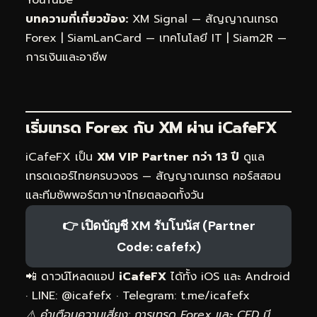
บทความที่เกี่ยวข้อง:
XM Signal — สัญญาณเทรด
Forex
|
SiamLanCard — เทคโนโลยี IT
|
Siam2R —
การเงินและอาชีพ
เริ่มเทรด Forex กับ XM ผ่าน
iCafeFX
iCafeFX เป็น
XM VIP Partner กว่า 13 ปี
ดูแล
เทรดเดอร์ไทยครบวงจร — สัญญาณเทรด คอร์สสอน
และทีมซัพพอร์ตภาษาไทยตลอดทั้งวัน
👉 เปิดบัญชี XM รับโบนัส (Partner
Code: cafefx)
📲 ดาวน์โหลดแอป
iCafeFX
ได้ทั้ง iOS และ Android
· LINE: @icafefx · Telegram:
t.me/icafefx
⚠️ คำเตือนความเสี่ยง: การเทรด Forex และ CFD มี