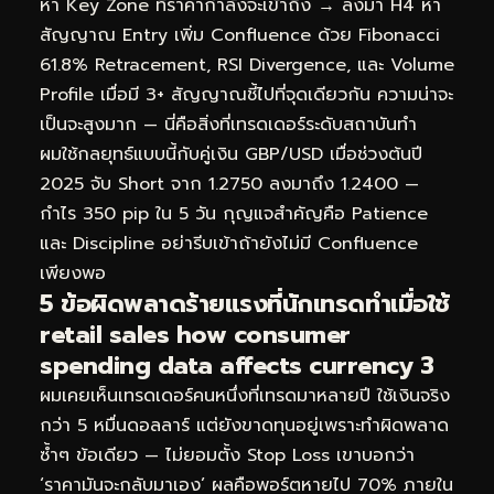
หา Key Zone ที่ราคากำลังจะเข้าถึง → ลงมา H4 หา
สัญญาณ Entry เพิ่ม Confluence ด้วย Fibonacci
61.8% Retracement, RSI Divergence, และ Volume
Profile เมื่อมี 3+ สัญญาณชี้ไปที่จุดเดียวกัน ความน่าจะ
เป็นจะสูงมาก — นี่คือสิ่งที่เทรดเดอร์ระดับสถาบันทำ
ผมใช้กลยุทธ์แบบนี้กับคู่เงิน GBP/USD เมื่อช่วงต้นปี
2025 จับ Short จาก 1.2750 ลงมาถึง 1.2400 —
กำไร 350 pip ใน 5 วัน กุญแจสำคัญคือ Patience
และ Discipline อย่ารีบเข้าถ้ายังไม่มี Confluence
เพียงพอ
5 ข้อผิดพลาดร้ายแรงที่นักเทรดทำเมื่อใช้
retail sales how consumer
spending data affects currency 3
ผมเคยเห็นเทรดเดอร์คนหนึ่งที่เทรดมาหลายปี ใช้เงินจริง
กว่า 5 หมื่นดอลลาร์ แต่ยังขาดทุนอยู่เพราะทำผิดพลาด
ซ้ำๆ ข้อเดียว — ไม่ยอมตั้ง Stop Loss เขาบอกว่า
‘ราคามันจะกลับมาเอง’ ผลคือพอร์ตหายไป 70% ภายใน