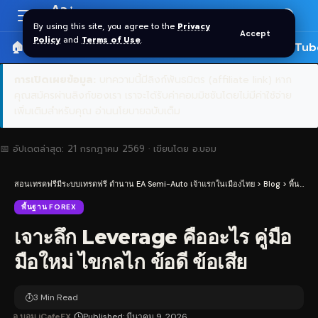
Aa
Font
By using this site, you agree to the
Privacy
Accept
Resizer
Policy
and
Terms of Use
.
🏠 หน้าแรก
ราคาทอง SPDR
📰 บทความ
🎬 YouTub
การเปิดเผยข้อมูล:
บทความนี้มีลิงก์พันธมิตร (affiliate link) หาก
คุณสมัครผ่านลิงก์ของเรา เราจะได้รับค่าคอมมิชชันโดยไม่มีค่าใช้จ่าย
เพิ่มเติมสำหรับคุณ
อ่านนโยบายฉบับเต็ม
📅 อัปเดตล่าสุด:
21 กรกฎาคม 2569
· เขียนโดย
อ.บอม
สอนเทรดฟรีมีระบบเทรดฟรี ตำนาน EA Semi-Auto เจ้าแรกในเมืองไทย
>
Blog
>
พื้นฐาน Forex
พื้นฐาน FOREX
เจาะลึก Leverage คืออะไร คู่มือ
มือใหม่ ไขกลไก ข้อดี ข้อเสีย
3 Min Read
อ.บอม iCafeFX
Published: มีนาคม 9, 2026