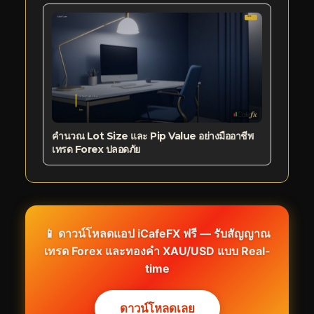
คำนวณ Lot Size และ Pip Value อย่างมืออาชีพ
เทรด Forex ปลอดภัย
📱 ดาวน์โหลดแอป iCafeFX ฟรี — รับสัญญาณ
เทรด Forex และทองคำ XAU/USD แบบ Real-
time
ดาวน์โหลดเลย