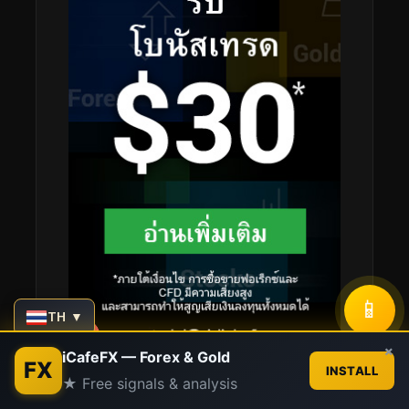
📱
TH ▼
Contact us
×
iCafeFX — Forex & Gold
FX
INSTALL
★ Free signals & analysis
Open
chaty