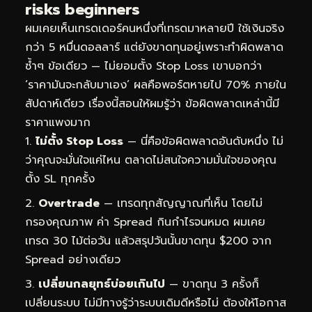
risks beginners
ผมเคยเห็นเทรดเดอร์คนหนึ่งที่เทรดมาหลายปี ใช้เงินจริง
กว่า 5 หมื่นดอลลาร์ แต่ยังขาดทุนอยู่เพราะทำผิดพลาด
ซ้ำๆ ข้อเดียว — ไม่ยอมตั้ง Stop Loss เขาบอกว่า
‘ราคามันจะกลับมาเอง’ ผลคือพอร์ตหายไป 70% ภายใน
สัปดาห์เดียว เรื่องนี้สอนให้ผมรู้ว่า ข้อผิดพลาดเหล่านี้มี
ราคาแพงมาก
ไม่ตั้ง Stop Loss
— นี่คือข้อผิดพลาดอันดับหนึ่ง ไม่
ว่าคุณจะมั่นใจแค่ไหน ตลาดไม่สนใจความมั่นใจของคุณ
ตั้ง SL ทุกครั้ง
Overtrade
— เทรดทุกสัญญาณที่เห็น โดยไม่
กรองคุณภาพ ค่า Spread กินกำไรจนหมด ผมเคย
เทรด 30 ไม้ต่อวัน แล้วสรุปวันนั้นขาดทุน $200 จาก
Spread อย่างเดียว
เปลี่ยนกลยุทธ์บ่อยเกินไป
— ขาดทุน 3 ครั้งก็
เปลี่ยนระบบ ไม่มีทางรู้ว่าระบบเดิมดีหรือไม่ ต้องให้โอกาส