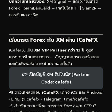
บทความที่เกี่ยวข้อง:
XM Signal — สัญญาณเทรด
Forex
|
SiamLanCard — เทคโนโลยี IT
|
Siam2R —
การเงินและอาชีพ
เริ่มเทรด Forex กับ XM ผ่าน
iCafeFX
iCafeFX เป็น
XM VIP Partner กว่า 13 ปี
ดูแล
เทรดเดอร์ไทยครบวงจร — สัญญาณเทรด คอร์สสอน
และทีมซัพพอร์ตภาษาไทยตลอดทั้งวัน
👉 เปิดบัญชี XM รับโบนัส (Partner
Code: cafefx)
📲 ดาวน์โหลดแอป
iCafeFX
ได้ทั้ง iOS และ Android
· LINE: @icafefx · Telegram:
t.me/icafefx
⚠️ คำเตือนความเสี่ยง: การเทรด Forex และ CFD มี