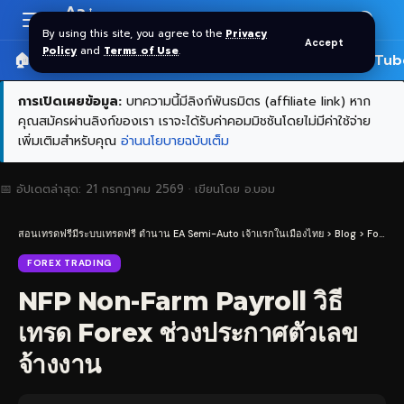
Aa
Font
By using this site, you agree to the
Privacy
Accept
Resizer
Policy
and
Terms of Use
.
🏠 หน้าแรก
ราคาทอง SPDR
📰 บทความ
🎬 YouTub
การเปิดเผยข้อมูล:
บทความนี้มีลิงก์พันธมิตร (affiliate link) หาก
คุณสมัครผ่านลิงก์ของเรา เราจะได้รับค่าคอมมิชชันโดยไม่มีค่าใช้จ่าย
เพิ่มเติมสำหรับคุณ
อ่านนโยบายฉบับเต็ม
📅 อัปเดตล่าสุด:
21 กรกฎาคม 2569
· เขียนโดย
อ.บอม
สอนเทรดฟรีมีระบบเทรดฟรี ตำนาน EA Semi-Auto เจ้าแรกในเมืองไทย
>
Blog
>
Forex Trading
FOREX TRADING
NFP Non-Farm Payroll วิธี
เทรด Forex ช่วงประกาศตัวเลข
จ้างงาน