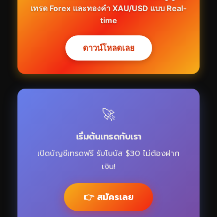
เทรด Forex และทองคำ XAU/USD แบบ Real-
time
ดาวน์โหลดเลย
🚀
เริ่มต้นเทรดกับเรา
เปิดบัญชีเทรดฟรี รับโบนัส $30 ไม่ต้องฝาก
เงิน!
👉 สมัครเลย