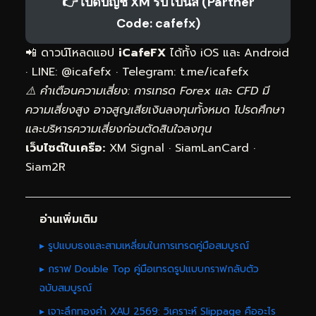
👉 เปิดบัญชี XM รับโบนัส (Partner
Code: cafefx)
📲 ดาวน์โหลดแอป
iCafeFX
ได้ทั้ง iOS และ Android
· LINE: @icafefx · Telegram:
t.me/icafefx
⚠️ คำเตือนความเสี่ยง: การเทรด Forex และ CFD มี
ความเสี่ยงสูง อาจสูญเสียเงินลงทุนทั้งหมด โปรดศึกษา
และบริหารความเสี่ยงก่อนตัดสินใจลงทุน
เว็บไซต์ในเครือ:
XM Signal
·
SiamLanCard
·
Siam2R
อ่านเพิ่มเติม
▸ รูปแบบธงและสามเหลี่ยมในการเทรดคู่มือสมบูรณ์
▸ กราฟ Double Top คู่มือเทรดรูปแบบกราฟกลับตัว
ฉบับสมบูรณ์
▸ เจาะลึกทองคำ XAU 2569: วิเคราะห์ Slippage คืออะไร