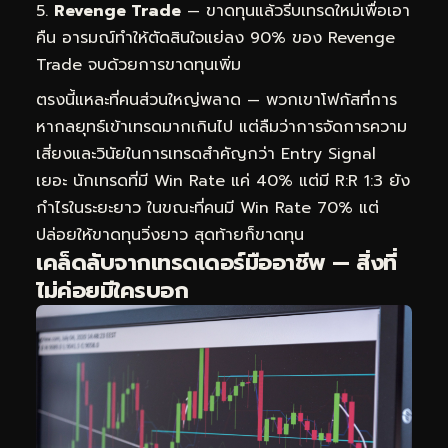
Revenge Trade
— ขาดทุนแล้วรีบเทรดใหม่เพื่อเอา
คืน อารมณ์ทำให้ตัดสินใจแย่ลง 90% ของ Revenge
Trade จบด้วยการขาดทุนเพิ่ม
ตรงนี้แหละที่คนส่วนใหญ่พลาด — พวกเขาโฟกัสที่การ
หากลยุทธ์เข้าเทรดมากเกินไป แต่ลืมว่าการจัดการความ
เสี่ยงและวินัยในการเทรดสำคัญกว่า Entry Signal
เยอะ นักเทรดที่มี Win Rate แค่ 40% แต่มี R:R 1:3 ยัง
กำไรในระยะยาว ในขณะที่คนมี Win Rate 70% แต่
ปล่อยให้ขาดทุนวิ่งยาว สุดท้ายก็ขาดทุน
เคล็ดลับจากเทรดเดอร์มืออาชีพ — สิ่งที่
ไม่ค่อยมีใครบอก