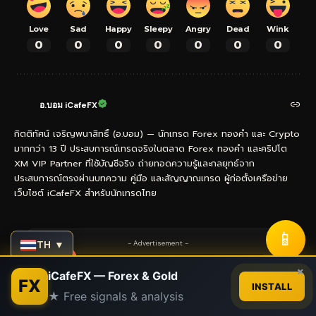
Love
Sad
Happy
Sleepy
Angry
Dead
Wink
0
0
0
0
0
0
0
อ.บอม iCafeFX
กิตติทัศน์ เจริญพนาสิทธิ์ (อ.บอม) — นักเทรด Forex ทองคำ และ Crypto
มากกว่า 13 ปี ประสบการณ์เทรดจริงในตลาด Forex ทองคำ และคริปโต
XM VIP Partner ที่ใช้บัญชีจริง ถ่ายทอดความรู้และกลยุทธ์จาก
ประสบการณ์ตรงผ่านบทความ คู่มือ และสัญญาณเทรด ผู้ก่อตั้งเครือข่าย
เว็บไซต์ iCafeFX สำหรับนักเทรดไทย
📱
TH ▼
- Advertisement -
Contact us
×
iCafeFX — Forex & Gold
FX
INSTALL
★ Free signals & analysis
Open
chaty