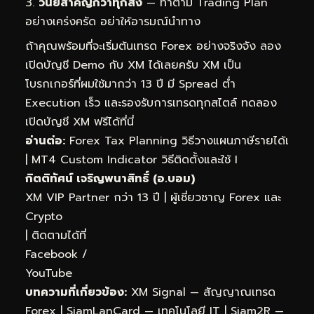
วินัยสำคัญกว่าทุกสิ่ง
— ทำตาม Trading Plan
อย่างเคร่งครัด อย่าให้อารมณ์นำทาง
ถ้าคุณพร้อมที่จะเริ่มต้นเทรด Forex อย่างจริงจัง ลอง
เปิดบัญชี Demo กับ XM ได้เลยครับ XM เป็น
โบรกเกอร์ที่ผมใช้มากว่า 13 ปี มี Spread ต่ำ
Execution เร็ว และรองรับการเทรดทุกสไตล์
ทดลอง
เปิดบัญชี XM ฟรีได้ที่นี่
อ่านต่อ:
Forex Tax Planning วิธีวางแผนภาษีรายได้เ
|
MT4 Custom Indicator วิธีติดตั้งและใช้ I
กิตติทัศน์ เจริญพนาสิทธิ์ (อ.บอม)
XM VIP Partner กว่า 13 ปี | ผู้เชี่ยวชาญ Forex และ
Crypto
| ติดตามได้ที่
Facebook
/
YouTube
บทความที่เกี่ยวข้อง:
XM Signal — สัญญาณเทรด
Forex
|
SiamLanCard — เทคโนโลยี IT
|
Siam2R —