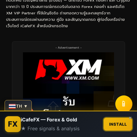
กิตติทัศน์ เจริญพนาสิทธิ์ (อ.บอม) — นักเทรด Forex ทองคำ และ Crypto
มากกว่า 13 ปี ประสบการณ์เทรดจริงในตลาด Forex ทองคำ และคริปโต
XM VIP Partner ที่ใช้บัญชีจริง ถ่ายทอดความรู้และกลยุทธ์จาก
ประสบการณ์ตรงผ่านบทความ คู่มือ และสัญญาณเทรด ผู้ก่อตั้งเครือข่าย
เว็บไซต์ iCafeFX สำหรับนักเทรดไทย
- Advertisement -
📱
TH ▼
Contact us
×
iCafeFX — Forex & Gold
FX
INSTALL
★ Free signals & analysis
Open
chaty