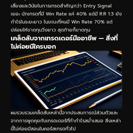
เสี่ยงและวินัยในการเทรดสำคัญกว่า Entry Signal
เยอะ นักเทรดที่มี Win Rate แค่ 40% แต่มี R:R 1:3 ยัง
กำไรในระยะยาว ในขณะที่คนมี Win Rate 70% แต่
ปล่อยให้ขาดทุนวิ่งยาว สุดท้ายก็ขาดทุน
เคล็ดลับจากเทรดเดอร์มืออาชีพ — สิ่งที่
ไม่ค่อยมีใครบอก
ผมรวบรวมเคล็ดลับเหล่านี้จากประสบการณ์ส่วนตัวและ
จากการพูดคุยกับเทรดเดอร์ที่ทำกำไรสม่ำเสมอ สิ่งเหล่า
นี้ไม่ค่อยมีสอนในคอร์สเทรดทั่วไป