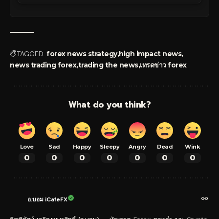
TAGGED:
forex news strategy
high impact news
news trading forex
trading the news
เทรดข่าว forex
What do you think?
Love
Sad
Happy
Sleepy
Angry
Dead
Wink
0
0
0
0
0
0
0
อ.บอม iCafeFX