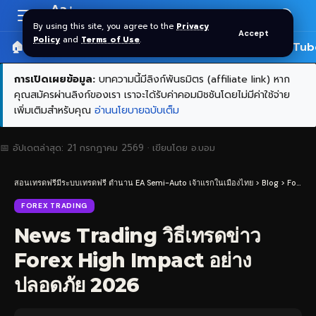
Aa
Font
By using this site, you agree to the
Privacy
Accept
Resizer
Policy
and
Terms of Use
.
🏠 หน้าแรก
ราคาทอง SPDR
📰 บทความ
🎬 YouTub
การเปิดเผยข้อมูล:
บทความนี้มีลิงก์พันธมิตร (affiliate link) หาก
คุณสมัครผ่านลิงก์ของเรา เราจะได้รับค่าคอมมิชชันโดยไม่มีค่าใช้จ่าย
เพิ่มเติมสำหรับคุณ
อ่านนโยบายฉบับเต็ม
📅 อัปเดตล่าสุด:
21 กรกฎาคม 2569
· เขียนโดย
อ.บอม
สอนเทรดฟรีมีระบบเทรดฟรี ตำนาน EA Semi-Auto เจ้าแรกในเมืองไทย
>
Blog
>
Forex Trading
FOREX TRADING
News Trading วิธีเทรดข่าว
Forex High Impact อย่าง
ปลอดภัย 2026