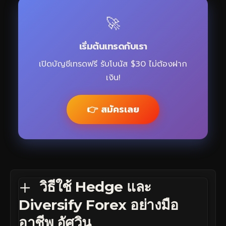
🚀
เริ่มต้นเทรดกับเรา
เปิดบัญชีเทรดฟรี รับโบนัส $30 ไม่ต้องฝาก
เงิน!
👉 สมัครเลย
วิธีใช้ Hedge และ
Diversify Forex อย่างมือ
อาชีพ อัศวิน