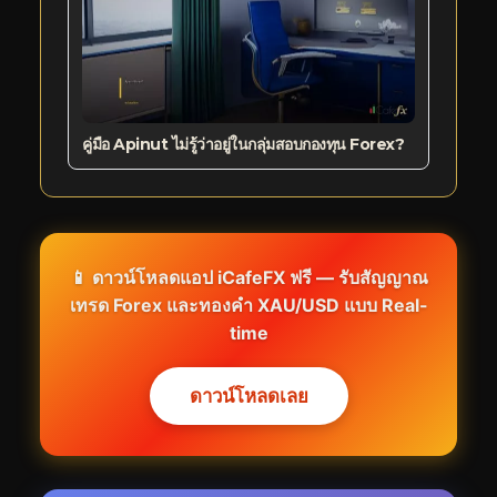
คู่มือ Apinut ไม่รู้ว่าอยู่ในกลุ่มสอบกองทุน Forex?
📱 ดาวน์โหลดแอป iCafeFX ฟรี — รับสัญญาณ
เทรด Forex และทองคำ XAU/USD แบบ Real-
time
ดาวน์โหลดเลย