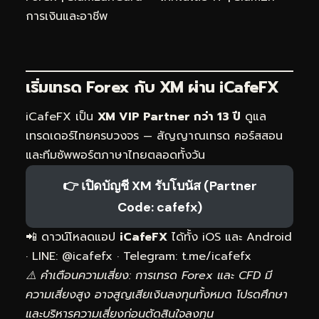
การเงินและอาชีพ
เริ่มเทรด Forex กับ XM ผ่าน
iCafeFX
iCafeFX เป็น
XM VIP Partner กว่า 13 ปี
ดูแล
เทรดเดอร์ไทยครบวงจร — สัญญาณเทรด คอร์สสอน
และทีมซัพพอร์ตภาษาไทยตลอดทั้งวัน
👉 เปิดบัญชี XM รับโบนัส (Partner
Code: cafefx)
📲 ดาวน์โหลดแอป
iCafeFX
ได้ทั้ง iOS และ Android
· LINE: @icafefx · Telegram:
t.me/icafefx
⚠️ คำเตือนความเสี่ยง: การเทรด Forex และ CFD มี
ความเสี่ยงสูง อาจสูญเสียเงินลงทุนทั้งหมด โปรดศึกษา
และบริหารความเสี่ยงก่อนตัดสินใจลงทุน