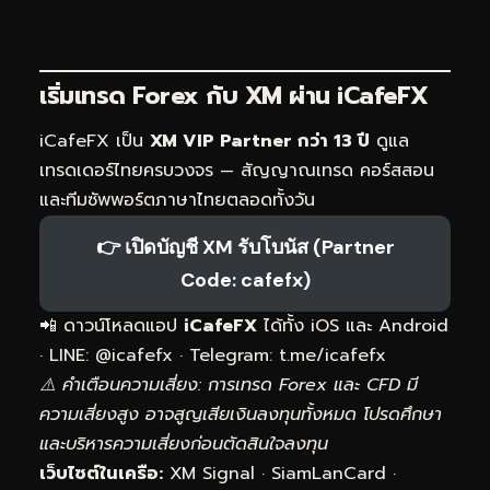
เริ่มเทรด Forex กับ XM ผ่าน
iCafeFX
iCafeFX เป็น
XM VIP Partner กว่า 13 ปี
ดูแล
เทรดเดอร์ไทยครบวงจร — สัญญาณเทรด คอร์สสอน
และทีมซัพพอร์ตภาษาไทยตลอดทั้งวัน
👉 เปิดบัญชี XM รับโบนัส (Partner
Code: cafefx)
📲 ดาวน์โหลดแอป
iCafeFX
ได้ทั้ง iOS และ Android
· LINE: @icafefx · Telegram:
t.me/icafefx
⚠️ คำเตือนความเสี่ยง: การเทรด Forex และ CFD มี
ความเสี่ยงสูง อาจสูญเสียเงินลงทุนทั้งหมด โปรดศึกษา
และบริหารความเสี่ยงก่อนตัดสินใจลงทุน
เว็บไซต์ในเครือ:
XM Signal
·
SiamLanCard
·