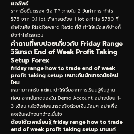
ผลลัพธ์
ราคาวิ่งขึ้นตรงๆ ถึง TP ภายใน 2 วันทำการ กำไร
$78 จาก 0.1 lot ถ้าเทรดด้วย 1 lot จะกำไร $780 ที่
สำคัญคือ Risk:Reward Ratio ที่ดี ทำให้แม้จะแพ้บ้างก็
ยังกำไรโดยรวม
คำถามที่พบบ่อยเกี่ยวกับ Friday Range
วิธีเทรด End of Week Profit Taking
Setup Forex
friday range how to trade end of week
profit taking setup เหมาะกับนักเทรดมือใหม่
ไหม
เหมาะมากครับ แต่แนะนำให้เริ่มจากการเรียนรู้พื้นฐาน
ก่อน จากนั้นทดลองใน Demo Account อย่างน้อย 1-
3 เดือน แล้วจึงค่อยเทรดจริงด้วยเงินน้อยๆ อย่าเพิ่ง
ลงเงินหนักจนกว่าจะมั่นใจ
ต้องใช้เวลาเรียนรู้ friday range how to trade
end of week profit taking setup นานแค่