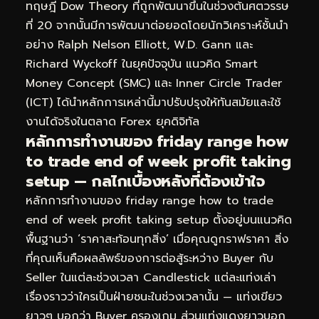
ทฤษฎี Dow Theory ที่ถูกพัฒนาขึ้นในช่วงต้นศตวรรษ
ที่ 20 จากนั้นมีการพัฒนาต่อยอดโดยนักวิเคราะห์ชั้นนำ
อย่าง Ralph Nelson Elliott, W.D. Gann และ
Richard Wyckoff ในยุคปัจจุบัน แนวคิด Smart
Money Concept (SMC) และ Inner Circle Trader
(ICT) ได้นำหลักการเหล่านี้มาปรับปรุงให้ทันสมัยและใช้
งานได้จริงในตลาด Forex ยุคดิจิทัล
หลักการทำงานของ friday range how
to trade end of week profit taking
setup — กลไกเบื้องหลังที่ต้องเข้าใจ
หลักการทำงานของ friday range how to trade
end of week profit taking setup ตั้งอยู่บนแนวคิด
พื้นฐานว่า ‘ราคาสะท้อนทุกสิ่ง’ เมื่อคุณดูกราฟราคา สิ่ง
ที่คุณเห็นคือผลลัพธ์ของการต่อสู้ระหว่าง Buyer กับ
Seller ในแต่ละช่วงเวลา Candlestick แต่ละแท่งเล่า
เรื่องราวว่าใครเป็นฝ่ายชนะในช่วงเวลานั้น — แท่งเขียว
ยาวๆ บอกว่า Buyer ครองเกม ส่วนแท่งแดงยาวบอก