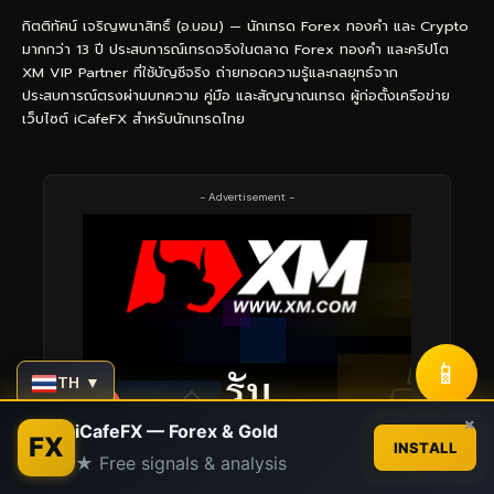
กิตติทัศน์ เจริญพนาสิทธิ์ (อ.บอม) — นักเทรด Forex ทองคำ และ Crypto
มากกว่า 13 ปี ประสบการณ์เทรดจริงในตลาด Forex ทองคำ และคริปโต
XM VIP Partner ที่ใช้บัญชีจริง ถ่ายทอดความรู้และกลยุทธ์จาก
ประสบการณ์ตรงผ่านบทความ คู่มือ และสัญญาณเทรด ผู้ก่อตั้งเครือข่าย
เว็บไซต์ iCafeFX สำหรับนักเทรดไทย
- Advertisement -
📱
TH ▼
Contact us
×
iCafeFX — Forex & Gold
FX
INSTALL
★ Free signals & analysis
Open
chaty