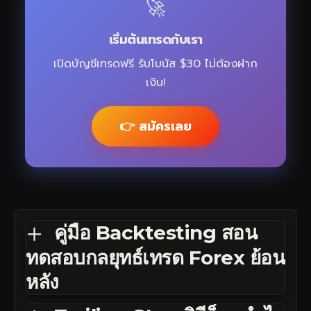
🚀
เริ่มต้นเทรดกับเรา
เปิดบัญชีเทรดฟรี รับโบนัส $30 ไม่ต้องฝาก
เงิน!
👉 สมัครเลย
คู่มือ Backtesting สอน
ทดสอบกลยุทธ์เทรด Forex ย้อน
หลัง