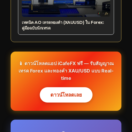
เทคนิค AO เทรดทองคำ (XAUUSD) ใน Forex:
คู่มือฉบับนักเทรด
📱 ดาวน์โหลดแอป iCafeFX ฟรี — รับสัญญาณ
เทรด Forex และทองคำ XAU/USD แบบ Real-
time
ดาวน์โหลดเลย