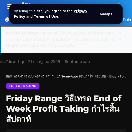
Aa
Font
By using this site, you agree to the
Privacy
Accept
Resizer
Policy
and
Terms of Use
.
🏠 หน้าแรก
ราคาทอง SPDR
📰 บทความ
🎬 YouTub
การเปิดเผยข้อมูล:
บทความนี้มีลิงก์พันธมิตร (affiliate link) หาก
คุณสมัครผ่านลิงก์ของเรา เราจะได้รับค่าคอมมิชชันโดยไม่มีค่าใช้จ่าย
เพิ่มเติมสำหรับคุณ
อ่านนโยบายฉบับเต็ม
📅 อัปเดตล่าสุด:
21 กรกฎาคม 2569
· เขียนโดย
อ.บอม
สอนเทรดฟรีมีระบบเทรดฟรี ตำนาน EA Semi-Auto เจ้าแรกในเมืองไทย
>
Blog
>
Forex Trading
FOREX TRADING
Friday Range วิธีเทรด End of
Week Profit Taking กำไรสิ้น
สัปดาห์