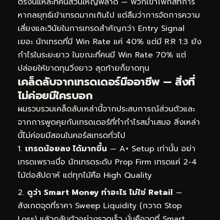
ตรงนี้แหละที่คนส่วนใหญ่พลาด — พวกเขาโฟกัสที่การ
หากลยุทธ์เข้าเทรดมากเกินไป แต่ลืมว่าการจัดการความ
เสี่ยงและวินัยในการเทรดสำคัญกว่า Entry Signal
เยอะ นักเทรดที่มี Win Rate แค่ 40% แต่มี R:R 1:3 ยัง
กำไรในระยะยาว ในขณะที่คนมี Win Rate 70% แต่
ปล่อยให้ขาดทุนวิ่งยาว สุดท้ายก็ขาดทุน
เคล็ดลับจากเทรดเดอร์มืออาชีพ — สิ่งที่
ไม่ค่อยมีใครบอก
ผมรวบรวมเคล็ดลับเหล่านี้จากประสบการณ์ส่วนตัวและ
จากการพูดคุยกับเทรดเดอร์ที่ทำกำไรสม่ำเสมอ สิ่งเหล่า
นี้ไม่ค่อยมีสอนในคอร์สเทรดทั่วไป
เทรดน้อยลง ได้มากขึ้น
— A+ Setup เท่านั้น อย่า
เทรดเพราะเบื่อ นักเทรดระดับ Prop Firm เทรดแค่ 2-4
ไม้ต่อสัปดาห์ แต่ทุกไม้คือ High Quality
ดูว่า Smart Money ทำอะไร ไม่ใช่ Retail
—
สังเกตจุดที่ราคา Sweep Liquidity (กวาด Stop
Loss) แล้วกลับตัวอย่างรวดเร็ว นั่นคือจุดที่ Smart