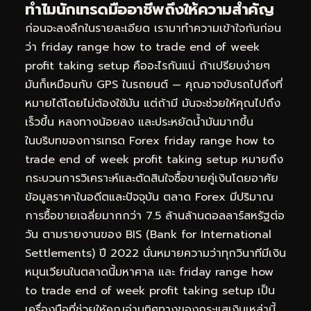
ทำไมนักเทรดมืออาชีพถึงให้ความสำคัญ
ก่อนจะลงลึกในรายละเอียด เรามาทำความเข้าใจกันก่อน
ว่า friday range how to trade end of week
profit taking setup คืออะไรกันแน่ ถ้าเปรียบง่ายๆ
มันก็เหมือนกับ GPS ในรถยนต์ — คุณอาจขับรถไปถึงที่
หมายได้โดยไม่ต้องใช้มัน แต่ถ้ามี มันจะช่วยให้คุณไปถึง
เร็วขึ้น หลงทางน้อยลง และประหยัดน้ำมันมากขึ้น
ในบริบทของการเทรด Forex friday range how to
trade end of week profit taking setup หมายถึง
กระบวนการวิเคราะห์และตัดสินใจซื้อขายคู่เงินโดยอาศัย
ข้อมูลราคาในอดีตและปัจจุบัน ตลาด Forex มีปริมาณ
การซื้อขายเฉลี่ยมากกว่า 7.5 ล้านล้านดอลลาร์สหรัฐต่อ
วัน ตามรายงานของ BIS (Bank for International
Settlements) ปี 2022 นั่นหมายความว่าทุกวินาทีมีเงิน
หมุนเวียนในตลาดนี้มหาศาล และ friday range how
to trade end of week profit taking setup เป็น
เครื่องมือที่ช่วยให้คุณอ่านทิศทางของกระแสเงินเหล่านี้