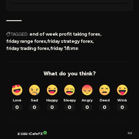
TAGGED:
end of week profit taking forex
friday range forex
friday strategy forex
friday trading forex
friday วิธีเทรด
What do you think?
Love
Sad
Happy
Sleepy
Angry
Dead
Wink
0
0
0
0
0
0
0
อ.บอม iCafeFX