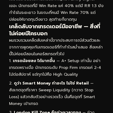
เยอะ นักเทรดที่มี Win Rate แค่ 40% แต่มี R:R 1:3 ยัง
กำไรในระยะยาว ในขณะที่คนมี Win Rate 70% แต่
ปล่อยให้ขาดทุนวิ่งยาว สุดท้ายก็ขาดทุน
เคล็ดลับจากเทรดเดอร์มืออาชีพ — สิ่งที่
ไม่ค่อยมีใครบอก
ผมรวบรวมเคล็ดลับเหล่านี้จากประสบการณ์ส่วนตัวและ
จากการพูดคุยกับเทรดเดอร์ที่ทำกำไรสม่ำเสมอ สิ่งเหล่า
นี้ไม่ค่อยมีสอนในคอร์สเทรดทั่วไป
เทรดน้อยลง ได้มากขึ้น
— A+ Setup เท่านั้น อย่า
เทรดเพราะเบื่อ นักเทรดระดับ Prop Firm เทรดแค่ 2-4
ไม้ต่อสัปดาห์ แต่ทุกไม้คือ High Quality
ดูว่า Smart Money ทำอะไร ไม่ใช่ Retail
—
สังเกตจุดที่ราคา Sweep Liquidity (กวาด Stop
Loss) แล้วกลับตัวอย่างรวดเร็ว นั่นคือจุดที่ Smart
Money เข้าเทรด
London Kill Zone คือช่วงเวลาทอง
— ช่วง