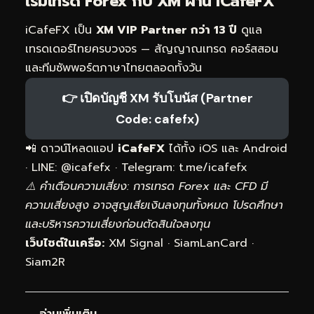
เริ่มเทรด Forex กับ XM ผ่าน
iCafeFX
iCafeFX เป็น
XM VIP Partner กว่า 13 ปี
ดูแล
เทรดเดอร์ไทยครบวงจร — สัญญาณเทรด คอร์สสอน
และทีมซัพพอร์ตภาษาไทยตลอดทั้งวัน
👉 เปิดบัญชี XM รับโบนัส (Partner
Code: cafefx)
📲 ดาวน์โหลดแอป
iCafeFX
ได้ทั้ง iOS และ Android
· LINE: @icafefx · Telegram:
t.me/icafefx
⚠️ คำเตือนความเสี่ยง: การเทรด Forex และ CFD มี
ความเสี่ยงสูง อาจสูญเสียเงินลงทุนทั้งหมด โปรดศึกษา
และบริหารความเสี่ยงก่อนตัดสินใจลงทุน
เว็บไซต์ในเครือ:
XM Signal
·
SiamLanCard
·
Siam2R