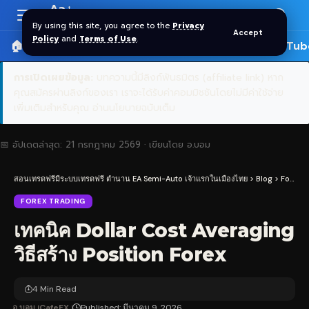
Aa
Font
By using this site, you agree to the
Privacy
Accept
Resizer
Policy
and
Terms of Use
.
🏠 หน้าแรก
ราคาทอง SPDR
📰 บทความ
🎬 YouTub
การเปิดเผยข้อมูล:
บทความนี้มีลิงก์พันธมิตร (affiliate link) หาก
คุณสมัครผ่านลิงก์ของเรา เราจะได้รับค่าคอมมิชชันโดยไม่มีค่าใช้จ่าย
เพิ่มเติมสำหรับคุณ
อ่านนโยบายฉบับเต็ม
📅 อัปเดตล่าสุด:
21 กรกฎาคม 2569
· เขียนโดย
อ.บอม
สอนเทรดฟรีมีระบบเทรดฟรี ตำนาน EA Semi-Auto เจ้าแรกในเมืองไทย
>
Blog
>
Forex Trading
FOREX TRADING
เทคนิค Dollar Cost Averaging
วิธีสร้าง Position Forex
4 Min Read
อ.บอม iCafeFX
Published: มีนาคม 9, 2026