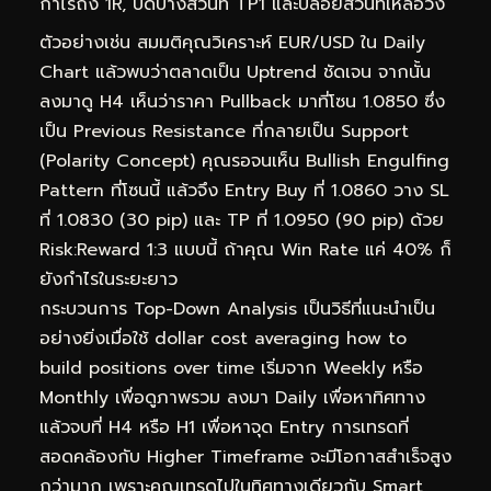
กำไรถึง 1R, ปิดบางส่วนที่ TP1 และปล่อยส่วนที่เหลือวิ่ง
ตัวอย่างเช่น สมมติคุณวิเคราะห์ EUR/USD ใน Daily
Chart แล้วพบว่าตลาดเป็น Uptrend ชัดเจน จากนั้น
ลงมาดู H4 เห็นว่าราคา Pullback มาที่โซน 1.0850 ซึ่ง
เป็น Previous Resistance ที่กลายเป็น Support
(Polarity Concept) คุณรอจนเห็น Bullish Engulfing
Pattern ที่โซนนี้ แล้วจึง Entry Buy ที่ 1.0860 วาง SL
ที่ 1.0830 (30 pip) และ TP ที่ 1.0950 (90 pip) ด้วย
Risk:Reward 1:3 แบบนี้ ถ้าคุณ Win Rate แค่ 40% ก็
ยังกำไรในระยะยาว
กระบวนการ Top-Down Analysis เป็นวิธีที่แนะนำเป็น
อย่างยิ่งเมื่อใช้ dollar cost averaging how to
build positions over time เริ่มจาก Weekly หรือ
Monthly เพื่อดูภาพรวม ลงมา Daily เพื่อหาทิศทาง
แล้วจบที่ H4 หรือ H1 เพื่อหาจุด Entry การเทรดที่
สอดคล้องกับ Higher Timeframe จะมีโอกาสสำเร็จสูง
กว่ามาก เพราะคุณเทรดไปในทิศทางเดียวกับ Smart