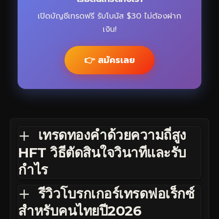
เปิดบัญชีเทรดฟรี รับโบนัส $30 ไม่ต้องฝาก
เงิน!
👉 สมัครเลย
เทรดทองคำด้วยความถี่สูง
HFT วิธีตัดสินใจวินาทีและรับ
กำไร
รีวิวโบรกเกอร์เทรดฟอเร็กซ์
สำหรับคนไทยปี2026