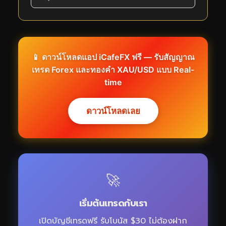
📱 ดาวน์โหลดแอป iCafeFX ฟรี — รับสัญญาณ
เทรด Forex และทองคำ XAU/USD แบบ Real-
time
ดาวน์โหลดเลย
🚀
เริ่มต้นเทรดกับเรา
เปิดบัญชีเทรดฟรี รับโบนัส $30 ไม่ต้องฝาก