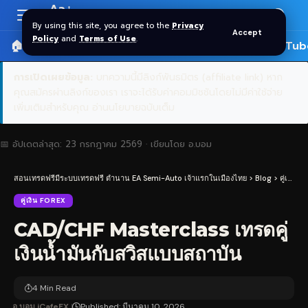
Aa
Font
By using this site, you agree to the
Privacy
Accept
Resizer
Policy
and
Terms of Use
.
🏠 หน้าแรก
ราคาทอง SPDR
📰 บทความ
🎬 YouTub
การเปิดเผยข้อมูล:
บทความนี้มีลิงก์พันธมิตร (affiliate link) หาก
คุณสมัครผ่านลิงก์ของเรา เราจะได้รับค่าคอมมิชชันโดยไม่มีค่าใช้จ่าย
เพิ่มเติมสำหรับคุณ
อ่านนโยบายฉบับเต็ม
📅 อัปเดตล่าสุด:
23 กรกฎาคม 2569
· เขียนโดย
อ.บอม
สอนเทรดฟรีมีระบบเทรดฟรี ตำนาน EA Semi-Auto เจ้าแรกในเมืองไทย
>
Blog
>
คู่เงิน Forex
คู่เงิน FOREX
CAD/CHF Masterclass เทรดคู่
เงินน้ำมันกับสวิสแบบสถาบัน
4 Min Read
อ.บอม iCafeFX
Published: มีนาคม 10, 2026