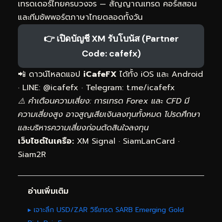
เทรดเดอร์ไทยครบวงจร — สัญญาณเทรด คอร์สสอน
และทีมซัพพอร์ตภาษาไทยตลอดทั้งวัน
👉 เปิดบัญชี XM รับโบนัส (Partner
Code: cafefx)
📲 ดาวน์โหลดแอป
iCafeFX
ได้ทั้ง iOS และ Android
· LINE: @icafefx · Telegram:
t.me/icafefx
⚠️ คำเตือนความเสี่ยง: การเทรด Forex และ CFD มี
ความเสี่ยงสูง อาจสูญเสียเงินลงทุนทั้งหมด โปรดศึกษา
และบริหารความเสี่ยงก่อนตัดสินใจลงทุน
เว็บไซต์ในเครือ:
XM Signal
·
SiamLanCard
·
Siam2R
อ่านเพิ่มเติม
▸ เจาะลึก USD/ZAR วิธีเทรด SARB Emerging Gold