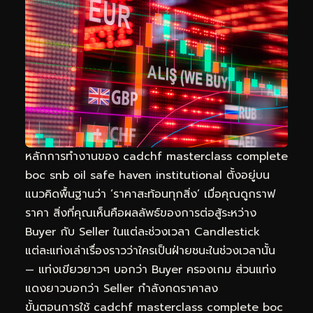
หลักการทำงานของ cadchf masterclass complete
boc snb oil safe haven institutional ตั้งอยู่บน
แนวคิดพื้นฐานว่า ‘ราคาสะท้อนทุกสิ่ง’ เมื่อคุณดูกราฟ
ราคา สิ่งที่คุณเห็นคือผลลัพธ์ของการต่อสู้ระหว่าง
Buyer กับ Seller ในแต่ละช่วงเวลา Candlestick
แต่ละแท่งเล่าเรื่องราวว่าใครเป็นฝ่ายชนะในช่วงเวลานั้น
— แท่งเขียวยาวๆ บอกว่า Buyer ครองเกม ส่วนแท่ง
แดงยาวบอกว่า Seller กำลังกดราคาลง
ขั้นตอนการใช้ cadchf masterclass complete boc