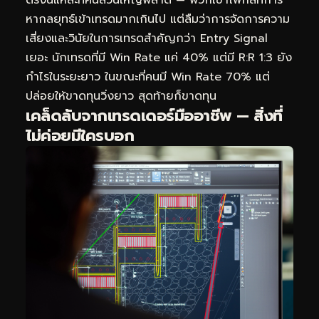
ตรงนี้แหละที่คนส่วนใหญ่พลาด — พวกเขาโฟกัสที่การ
หากลยุทธ์เข้าเทรดมากเกินไป แต่ลืมว่าการจัดการความ
เสี่ยงและวินัยในการเทรดสำคัญกว่า Entry Signal
เยอะ นักเทรดที่มี Win Rate แค่ 40% แต่มี R:R 1:3 ยัง
กำไรในระยะยาว ในขณะที่คนมี Win Rate 70% แต่
ปล่อยให้ขาดทุนวิ่งยาว สุดท้ายก็ขาดทุน
เคล็ดลับจากเทรดเดอร์มืออาชีพ — สิ่งที่
ไม่ค่อยมีใครบอก