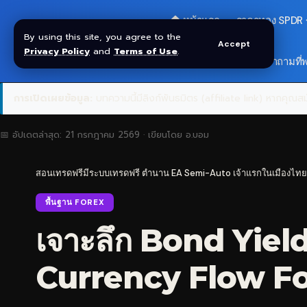
🏠 หน้าแรก
ราคาทอง SPDR
By using this site, you agree to the
Accept
Privacy Policy
and
Terms of Use
.
🎁 รับโบนัส $30
❓ คำถามที่
การเปิดเผยข้อมูล:
บทความนี้มีลิงก์พันธมิตร (affiliate link) หากคุณสมั
📅 อัปเดตล่าสุด:
21 กรกฎาคม 2569
· เขียนโดย
อ.บอม
สอนเทรดฟรีมีระบบเทรดฟรี ตำนาน EA Semi-Auto เจ้าแรกในเมืองไทย
พื้นฐาน FOREX
เจาะลึก Bond Yiel
Currency Flow F