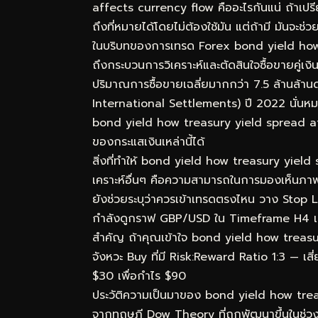
affects currency flow คืออะไรกันแน่ ถ้าเป
ถึงที่หมายได้โดยไม่ต้องใช้มัน แต่ถ้ามี มันจะช
ในบริบทของการเทรด Forex bond yield how
ถึงกระบวนการวิเคราะห์และตัดสินใจซื้อขายคู่เ
ปริมาณการซื้อขายเฉลี่ยมากกว่า 7.5 ล้านล้า
International Settlements) ปี 2022 นั่นหมา
bond yield how treasury yield spread affe
ของกระแสเงินเหล่านี้ได้
สิ่งที่ทำให้ bond yield how treasury yiel
เคราะห์อื่นๆ คือความสามารถในการมองเห็นภาพร
ยังช่วยระบุว่าควรเข้าเทรดตรงไหน วาง Stop L
กำลังดูกราฟ GBP/USD ใน Timeframe H4 เห็
สำคัญ ถ้าคุณเข้าใจ bond yield how treasury
จังหวะ Buy ที่มี Risk:Reward Ratio 1:3 — เสี
$30 เพื่อกำไร $90
ประวัติความเป็นมาของ bond yield how tre
จากทฤษฎี Dow Theory ที่ถูกพัฒนาขึ้นในช่ว