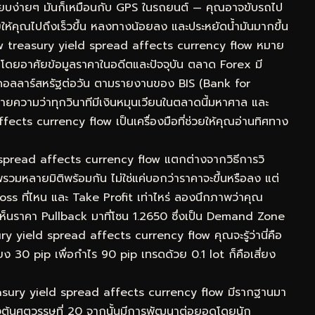
รียบง่ายๆ มันก็เหมือนกับ GPS ในรถยนต์ — คุณอาจขับรถไป
่วยให้คุณไปถึงเร็วขึ้น หลงทางน้อยลง และประหยัดน้ำมันมากขึ้น
 treasury yield spread affects currency flow หมาย
งินโดยอาศัยข้อมูลราคาในอดีตและปัจจุบัน ตลาด Forex มี
นดอลลาร์สหรัฐต่อวัน ตามรายงานของ BIS (Bank for
ยความว่าทุกวินาทีมีเงินหมุนเวียนในตลาดนี้มหาศาล และ
cts currency flow เป็นเครื่องมือที่ช่วยให้คุณอ่านทิศทาง
d spread affects currency flow แตกต่างจากวิธีการวิ
วมหลายมิติพร้อมกัน ไม่ใช่แค่บอกว่าราคาจะขึ้นหรือลง แต่
oss ที่ไหน และ Take Profit เท่าไหร่ ลองนึกภาพว่าคุณ
นราคา Pullback มาที่โซน 1.2650 ซึ่งเป็น Demand Zone
 yield spread affects currency flow คุณจะรู้ว่านี่คือ
่ยง 30 pip เพื่อกำไร 90 pip เทรดด้วย 0.1 lot ก็คือเสี่ยง
asury yield spread affects currency flow มีรากฐานมา
งต้นศตวรรษที่ 20 จากนั้นมีการพัฒนาต่อยอดโดยนัก