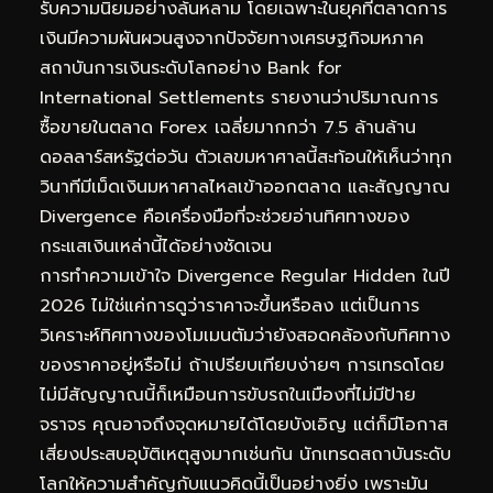
รับความนิยมอย่างล้นหลาม โดยเฉพาะในยุคที่ตลาดการ
เงินมีความผันผวนสูงจากปัจจัยทางเศรษฐกิจมหภาค
สถาบันการเงินระดับโลกอย่าง Bank for
International Settlements รายงานว่าปริมาณการ
ซื้อขายในตลาด Forex เฉลี่ยมากกว่า 7.5 ล้านล้าน
ดอลลาร์สหรัฐต่อวัน ตัวเลขมหาศาลนี้สะท้อนให้เห็นว่าทุก
วินาทีมีเม็ดเงินมหาศาลไหลเข้าออกตลาด และสัญญาณ
Divergence คือเครื่องมือที่จะช่วยอ่านทิศทางของ
กระแสเงินเหล่านี้ได้อย่างชัดเจน
การทำความเข้าใจ Divergence Regular Hidden ในปี
2026 ไม่ใช่แค่การดูว่าราคาจะขึ้นหรือลง แต่เป็นการ
วิเคราะห์ทิศทางของโมเมนตัมว่ายังสอดคล้องกับทิศทาง
ของราคาอยู่หรือไม่ ถ้าเปรียบเทียบง่ายๆ การเทรดโดย
ไม่มีสัญญาณนี้ก็เหมือนการขับรถในเมืองที่ไม่มีป้าย
จราจร คุณอาจถึงจุดหมายได้โดยบังเอิญ แต่ก็มีโอกาส
เสี่ยงประสบอุบัติเหตุสูงมากเช่นกัน นักเทรดสถาบันระดับ
โลกให้ความสำคัญกับแนวคิดนี้เป็นอย่างยิ่ง เพราะมัน