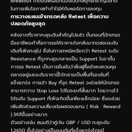
Breakout เกิดขึ้นพร้อมกันจึงเป็นกลยุทธ์ที่ชาญฉลาด
ในการเพิ่มโอกาสทำกำไรให้กับพอร์ตการลงทุน
การวางแผนเข้าเทรดหลัง Retest เพื่อความ
ปลอดภัยสูงสุด
หลังจากที่ราคาทะลุระดับสำคัญไปแล้ว ขั้นตอนที่นักเทรด
มืออาชีพจะทำคือการรอให้ราคาเด้งกลับมาทดสอบระดับ
เดิมที่เพิ่งทะลุไป ซึ่งในทางเทคนิคเรียกว่า Retest ระดับ
Resistance ที่ถูกทะลุจะกลายเป็น Support ในขาขึ้น
การรอ Retest เป็นการยืนยันว่าฝั่งผู้ซื้อยังคงควบคุม
ตลาดอยู่และระดับราคานี้ได้กลายเป็นพื้นที่รองรับที่
แข็งแกร่ง การเข้า Buy ที่จุด Retest จะช่วยให้นักเทรด
สามารถวาง Stop Loss ได้ในระยะที่สั้นมาก โดยวางไว้
ใต้ระดับ Support ที่เพิ่งเกิดขึ้นเพียงเล็กน้อย ซึ่งจะช่วย
เพิ่มสัดส่วนความเสี่ยงต่อผลตอบแทน ( Risk : Reward
) ให้ดีขึ้นอย่างมาก
ตัวอย่างเช่น สมมติว่าคู่เงิน GBP / USD ทะลุระดับ
1.2650 ขึ้นไปอย่างมีโมเมนตัมที่แข็งแกร่งโดยมี