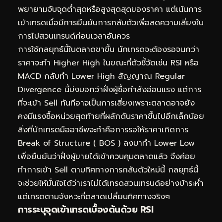
พยายามจับจุดต่ำสุดหรือสูงสุดสุดของราคา แต่เน้นการ
เข้าเทรดเมื่อมีการยืนยันการกลับตัวเพื่อลดความเสี่ยงใน
การไปสวนเทรนด์ก่อนเวลาอันควร
การใช้กลยุทธ์นี้ในตลาดขาขึ้น นักเทรดจะต้องรอจนกว่า
ราคาจะทำ Higher High ในขณะที่ตัวชี้วัดเช่น RSI หรือ
MACD กลับทำ Lower High สัญญาณ Regular
Divergence นี้บ่งบอกว่าฝั่งผู้ซื้อกำลังอ่อนแรง แต่การ
ที่จะเข้า Sell ทันทีอาจเป็นการเสี่ยงเพราะตลาดอาจยัง
คงมีแรงซื้อหน่วยสุดท้ายที่ผลักดันราคาขึ้นไปอีกเล็กน้อย
สิ่งที่นักเทรดมืออาชีพจะทำคือการรอให้ราคาเกิดการ
Break of Structure ( BOS ) ลงมาทำ Lower Low
เพื่อยืนยันว่าฝั่งผู้ขายได้เข้าควบคุมตลาดแล้ว จึงค่อย
ทำการเข้า Sell ตามทิศทางการกลับตัวใหม่นี้ กลยุทธ์นี้
จะช่วยให้มั่นใจได้ว่าเราไม่ได้เทรดสวนเทรนด์อย่างบ้าระห่ำ
แต่เทรดตามจังหวะที่ตลาดเปลี่ยนทิศทางจริงๆ
การระบุจุดเข้าเทรดเบื้องต้นด้วย RSI