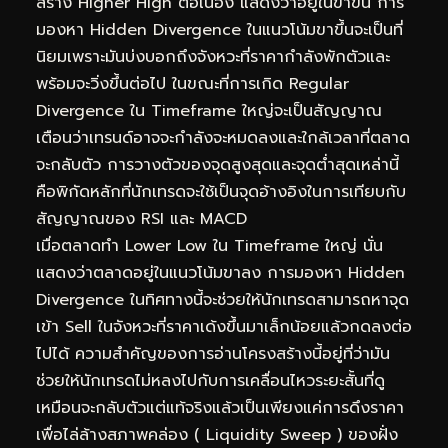
สร้าง Higher High ต่อเนื่อง แสดงว่าอยู่ในขาขึ้น การ
มองหา Hidden Divergence ในแนวโน้มขาขึ้นจะเป็นที่
นิยมเพราะมันบ่งบอกถึงจังหวะที่ราคากำลังพักตัวและ
พร้อมจะวิ่งขึ้นต่อไป ในขณะที่การเกิด Regular
Divergence ใน Timeframe ใหญ่จะเป็นสัญญาณ
เตือนว่าเทรนด์อาจจะกำลังจะหมดลงและใกล้เวลาที่ตลาด
จะกลับตัว การวางตัวของจุดสูงสุดและจุดต่ำสุดเหล่านี้
คือพิกัดหลักที่นักเทรดจะใช้เป็นจุดอ้างอิงในการเทียบกับ
สัญญาณของ RSI และ MACD
เมื่อตลาดทำ Lower Low ใน Timeframe ใหญ่ นั่น
แสดงว่าตลาดอยู่ในแนวโน้มขาลง การมองหา Hidden
Divergence ในทิศทางนี้จะช่วยให้นักเทรดสามารถหาจุด
เข้า Sell ในจังหวะที่ราคาเด้งขึ้นมาเล็กน้อยแล้วกดลงต่อ
ไปได้ ความสำคัญของการอ่านโครงสร้างนี้อยู่ที่ว่ามัน
ช่วยให้นักเทรดไม่หลงไปกับการเคลื่อนไหวระยะสั้นที่ดู
เหมือนจะกลับตัวแต่แท้จริงแล้วเป็นเพียงแค่การดึงราคา
เพื่อไล่ล้างสภาพคล่อง ( Liquidity Sweep ) ของฝั่ง