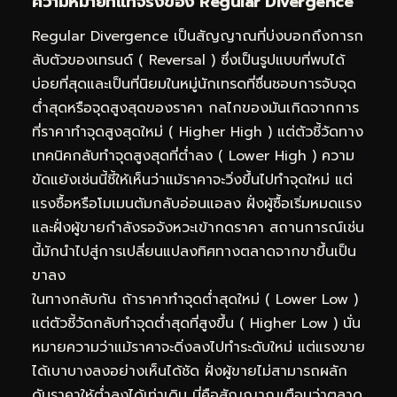
ความหมายที่แท้จริงของ Regular Divergence
Regular Divergence เป็นสัญญาณที่บ่งบอกถึงการก
ลับตัวของเทรนด์ ( Reversal ) ซึ่งเป็นรูปแบบที่พบได้
บ่อยที่สุดและเป็นที่นิยมในหมู่นักเทรดที่ชื่นชอบการจับจุด
ต่ำสุดหรือจุดสูงสุดของราคา กลไกของมันเกิดจากการ
ที่ราคาทำจุดสูงสุดใหม่ ( Higher High ) แต่ตัวชี้วัดทาง
เทคนิคกลับทำจุดสูงสุดที่ต่ำลง ( Lower High ) ความ
ขัดแย้งเช่นนี้ชี้ให้เห็นว่าแม้ราคาจะวิ่งขึ้นไปทำจุดใหม่ แต่
แรงซื้อหรือโมเมนตัมกลับอ่อนแอลง ฝั่งผู้ซื้อเริ่มหมดแรง
และฝั่งผู้ขายกำลังรอจังหวะเข้ากดราคา สถานการณ์เช่น
นี้มักนำไปสู่การเปลี่ยนแปลงทิศทางตลาดจากขาขึ้นเป็น
ขาลง
ในทางกลับกัน ถ้าราคาทำจุดต่ำสุดใหม่ ( Lower Low )
แต่ตัวชี้วัดกลับทำจุดต่ำสุดที่สูงขึ้น ( Higher Low ) นั่น
หมายความว่าแม้ราคาจะดิ่งลงไปทำระดับใหม่ แต่แรงขาย
ได้เบาบางลงอย่างเห็นได้ชัด ฝั่งผู้ขายไม่สามารถผลัก
ดันราคาให้ต่ำลงได้เท่าเดิม นี่คือสัญญาณเตือนว่าตลาด