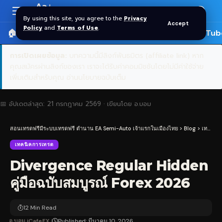
Aa
Font
By using this site, you agree to the
Privacy
Accept
Resizer
Policy
and
Terms of Use
.
🏠 หน้าแรก
ราคาทอง SPDR
📰 บทความ
🎬 YouTub
การเปิดเผยข้อมูล:
บทความนี้มีลิงก์พันธมิตร (affiliate link) หาก
คุณสมัครผ่านลิงก์ของเรา เราจะได้รับค่าคอมมิชชันโดยไม่มีค่าใช้จ่าย
เพิ่มเติมสำหรับคุณ
อ่านนโยบายฉบับเต็ม
📅 อัปเดตล่าสุด:
21 กรกฎาคม 2569
· เขียนโดย
อ.บอม
สอนเทรดฟรีมีระบบเทรดฟรี ตำนาน EA Semi-Auto เจ้าแรกในเมืองไทย
>
Blog
>
เทคนิคการเทรด
เทคนิคการเทรด
Divergence Regular Hidden
คู่มือฉบับสมบูรณ์ Forex 2026
12 Min Read
อ.บอม iCafeFX
Published: มีนาคม 10, 2026