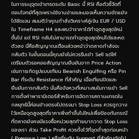
ในการระบุจุดเข้าเทรดระดับ Basic นี้ RSI คือตัวชี้วัดที่
ตอบโจทย์ที่สุดเพราะใช้งานง่ายและมองเห็นความขัดแย้ง
ได้ชัดเจน สมมติว่าคุณกำลังวิเคราะห์คู่เงิน EUR / USD
ใน Timeframe H4 และพบว่าราคาได้ทำจุดสูงสุดใหม่
ขึ้นไป แต่ RSI กลับไม่สามารถทำจุดสูงสุดใหม่ได้และหด
ตัวลง นี่คือสัญญาณเตือนล่วงหน้าว่าตลาดกำลังจะ
กลับตัว ในขั้นตอนนี้คุณยังไม่ควรรีบเข้า Sell แต่ให้
เตรียมตัวรอคอยสัญญาณยืนยันจาก Price Action
เช่นการเกิดรูปแบบเทียน Bearish Engulfing หรือ Pin
Bar ที่ระดับ Resistance ที่สำคัญ เมื่อเทียนปิดและ
ยืนยันการกลับตัว นั่นคือจังหวะที่เหมาะสมในการเข้า Sell
การตั้งค่าพารามิเตอร์สำหรับการจัดการสถานะเทรดใน
กลยุทธ์นี้ค่อนข้างตรงไปตรงมา Stop Loss ควรถูกวาง
ไว้เหนือจุดสูงสุดที่ราคาเพิ่งทำขึ้นไปใหม่เพื่อป้องกันกรณี
ที่ตลาดยังคงมีแรงซื้อหน่วยสุดท้ายมากวาด Stop Loss
ของเรา ส่วน Take Profit ควรตั้งไว้ที่จุดต่ำสุดก่อนหน้า
( Previous Low ) หรือที่ระดับ Support ที่สำคัญถัดไป