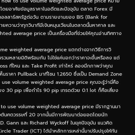
r how to use volume weighted average price หมาย
งินโดยอาศัยข้อมูลราคาในอดีตและปัจจุบัน ตลาด Forex มี
นดอลลาร์สหรัฐต่อวัน ตามรายงานของ BIS (Bank for
ยความว่าทุกวินาทีมีเงินหมุนเวียนในตลาดนี้มหาศาล และ
 average price เป็นเครื่องมือที่ช่วยให้คุณอ่านทิศทาง
olume weighted average price แตกต่างจากวิธีการวิ
วมหลายมิติพร้อมกัน ไม่ใช่แค่บอกว่าราคาจะขึ้นหรือลง แต่
oss ที่ไหน และ Take Profit เท่าไหร่ ลองนึกภาพว่าคุณ
นราคา Pullback มาที่โซน 1.2650 ซึ่งเป็น Demand Zone
use volume weighted average price คุณจะรู้ว่านี่คือ
่ยง 30 pip เพื่อกำไร 90 pip เทรดด้วย 0.1 lot ก็คือเสี่ยง
w to use volume weighted average price มีรากฐานมา
งต้นศตวรรษที่ 20 จากนั้นมีการพัฒนาต่อยอดโดยนัก
 W.D. Gann และ Richard Wyckoff ในยุคปัจจุบัน แนวคิด
e Trader (ICT) ได้นำหลักการเหล่านี้มาปรับปรุงให้ทัน