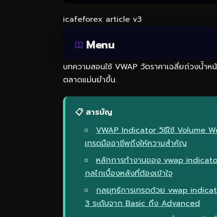
icafeforex article v3
Menu
บทความสอนใช้ VWAP วัดราคาเฉลี่ยถ่วงน้ำหนั
ตลาดแม่นยำขึ้น.
📋 สารบัญ
VWAP Indicator วิธีใช้ Volume W
เทรดมืออาชีพถึงให้ความสำคัญ
หลักการทำงานของ vwap indicato
กลไกเบื้องหลังที่ต้องเข้าใจ
กลยุทธ์การเทรดด้วย vwap indic
3 ระดับจาก Basic ถึง Advanced