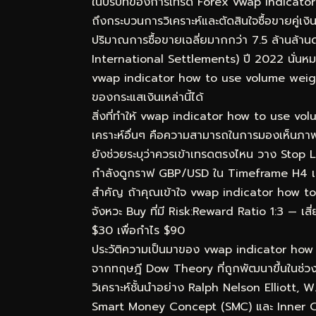
ในบริบทของการเทรด Forex vwap indicato
ถึงกระบวนการวิเคราะห์และตัดสินใจซื้อขายคู่เ
ปริมาณการซื้อขายเฉลี่ยมากกว่า 7.5 ล้านล้า
International Settlements) ปี 2022 นั่นหมา
vwap indicator how to use volume weighted
ของกระแสเงินเหล่านี้ได้
สิ่งที่ทำให้ vwap indicator how to use v
เคราะห์อื่นๆ คือความสามารถในการมองเห็นภาพร
ยังช่วยระบุว่าควรเข้าเทรดตรงไหน วาง Stop L
กำลังดูกราฟ GBP/USD ใน Timeframe H4 เห็
สำคัญ ถ้าคุณเข้าใจ vwap indicator how to 
จังหวะ Buy ที่มี Risk:Reward Ratio 1:3 — เสี
$30 เพื่อกำไร $90
ประวัติความเป็นมาของ vwap indicator ho
จากทฤษฎี Dow Theory ที่ถูกพัฒนาขึ้นในช่ว
วิเคราะห์ชั้นนำอย่าง Ralph Nelson Elliott,
Smart Money Concept (SMC) และ Inner Circl