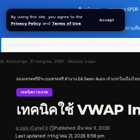
🏠 หน้าแรก
ราคาทอง SPDR
By using this site, you agree to the
Accept
Privacy Policy
and
Terms of Use
.
🎁 รับโบนัส $30
❓ คำถามที่
การเปิดเผยข้อมูล:
บทความนี้มีลิงก์พันธมิตร (affiliate link) หากคุณสมั
📅 อัปเดตล่าสุด:
21 กรกฎาคม 2569
· เขียนโดย
อ.บอม
สอนเทรดฟรีมีระบบเทรดฟรี ตำนาน EA Semi-Auto เจ้าแรกในเมืองไทย
เทคนิคการเทรด
เทคนิคใช้ VWAP In
อ.บอม iCafeFX
Published: มีนาคม 9, 2026
Last updated: กรกฎาคม 21, 2026 8:58 pm