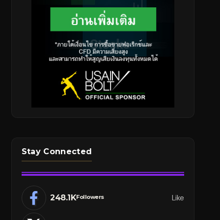
Stay Connected
248.1K
Like
Followers