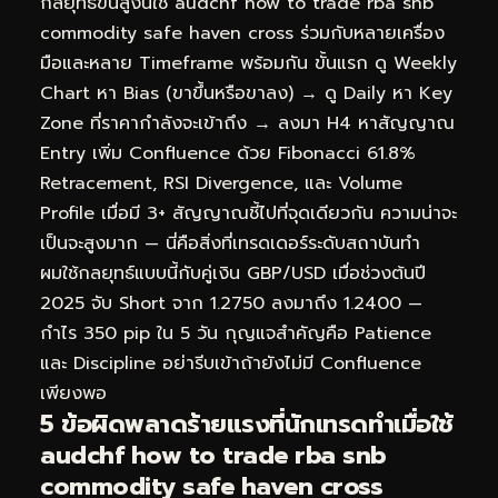
กลยุทธ์ขั้นสูงนี้ใช้ audchf how to trade rba snb
commodity safe haven cross ร่วมกับหลายเครื่อง
มือและหลาย Timeframe พร้อมกัน ขั้นแรก ดู Weekly
Chart หา Bias (ขาขึ้นหรือขาลง) → ดู Daily หา Key
Zone ที่ราคากำลังจะเข้าถึง → ลงมา H4 หาสัญญาณ
Entry เพิ่ม Confluence ด้วย Fibonacci 61.8%
Retracement, RSI Divergence, และ Volume
Profile เมื่อมี 3+ สัญญาณชี้ไปที่จุดเดียวกัน ความน่าจะ
เป็นจะสูงมาก — นี่คือสิ่งที่เทรดเดอร์ระดับสถาบันทำ
ผมใช้กลยุทธ์แบบนี้กับคู่เงิน GBP/USD เมื่อช่วงต้นปี
2025 จับ Short จาก 1.2750 ลงมาถึง 1.2400 —
กำไร 350 pip ใน 5 วัน กุญแจสำคัญคือ Patience
และ Discipline อย่ารีบเข้าถ้ายังไม่มี Confluence
เพียงพอ
5 ข้อผิดพลาดร้ายแรงที่นักเทรดทำเมื่อใช้
audchf how to trade rba snb
commodity safe haven cross