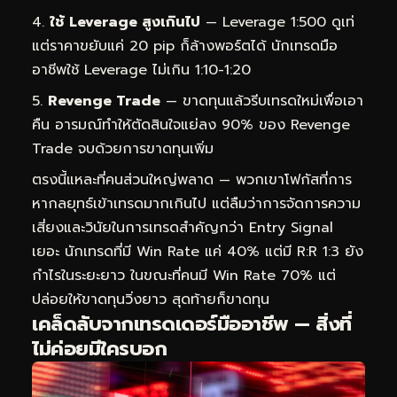
ใช้ Leverage สูงเกินไป
— Leverage 1:500 ดูเท่
แต่ราคาขยับแค่ 20 pip ก็ล้างพอร์ตได้ นักเทรดมือ
อาชีพใช้ Leverage ไม่เกิน 1:10-1:20
Revenge Trade
— ขาดทุนแล้วรีบเทรดใหม่เพื่อเอา
คืน อารมณ์ทำให้ตัดสินใจแย่ลง 90% ของ Revenge
Trade จบด้วยการขาดทุนเพิ่ม
ตรงนี้แหละที่คนส่วนใหญ่พลาด — พวกเขาโฟกัสที่การ
หากลยุทธ์เข้าเทรดมากเกินไป แต่ลืมว่าการจัดการความ
เสี่ยงและวินัยในการเทรดสำคัญกว่า Entry Signal
เยอะ นักเทรดที่มี Win Rate แค่ 40% แต่มี R:R 1:3 ยัง
กำไรในระยะยาว ในขณะที่คนมี Win Rate 70% แต่
ปล่อยให้ขาดทุนวิ่งยาว สุดท้ายก็ขาดทุน
เคล็ดลับจากเทรดเดอร์มืออาชีพ — สิ่งที่
ไม่ค่อยมีใครบอก