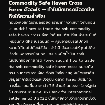
Commodity Safe Haven Cross
Forex คืออะไร — ทำไมนักเทรดมืออาชีพ
ถึงให้ความสำคัญ
ก่อนจะลงลึกในรายละเอียด เรามาทำความเข้าใจกันก่อน
ว่า audchf how to trade rba snb commodity
safe haven cross คืออะไรกันแน่ ถ้าเปรียบง่ายๆ มันก็
เหมือนกับ GPS ในรถยนต์ — คุณอาจขับรถไปถึงที่
หมายได้โดยไม่ต้องใช้มัน แต่ถ้ามี มันจะช่วยให้คุณไปถึง
เร็วขึ้น หลงทางน้อยลง และประหยัดน้ำมันมากขึ้น
ในบริบทของการเทรด Forex audchf how to trade
rba snb commodity safe haven cross หมายถึง
กระบวนการวิเคราะห์และตัดสินใจซื้อขายคู่เงินโดยอาศัย
ข้อมูลราคาในอดีตและปัจจุบัน ตลาด Forex มีปริมาณ
การซื้อขายเฉลี่ยมากกว่า 7.5 ล้านล้านดอลลาร์สหรัฐต่อ
วัน ตามรายงานของ BIS (Bank for International
Settlements) ปี 2022 นั่นหมายความว่าทุกวินาทีมีเงิน
หมุนเวียนในตลาดนี้มหาศาล และ audchf how to