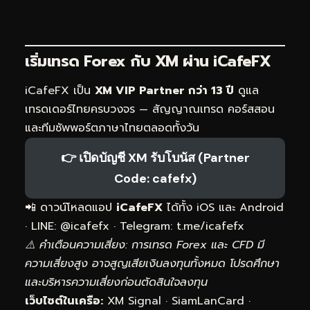
เริ่มเทรด Forex กับ XM ผ่าน
iCafeFX
iCafeFX เป็น
XM VIP Partner กว่า 13 ปี
ดูแล
เทรดเดอร์ไทยครบวงจร — สัญญาณเทรด คอร์สสอน
และทีมซัพพอร์ตภาษาไทยตลอดทั้งวัน
👉 เปิดบัญชี XM รับโบนัส (Partner
Code: cafefx)
📲 ดาวน์โหลดแอป
iCafeFX
ได้ทั้ง iOS และ Android
· LINE: @icafefx · Telegram:
t.me/icafefx
⚠️ คำเตือนความเสี่ยง: การเทรด Forex และ CFD มี
ความเสี่ยงสูง อาจสูญเสียเงินลงทุนทั้งหมด โปรดศึกษา
และบริหารความเสี่ยงก่อนตัดสินใจลงทุน
เว็บไซต์ในเครือ:
XM Signal
·
SiamLanCard
·