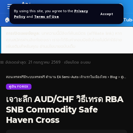
Aa
Font
By using this site, you agree to the
Privacy
Accept
Resizer
Policy
and
Terms of Use
.
🏠 หน้าแรก
ราคาทอง SPDR
📰 บทความ
🎬 YouTub
การเปิดเผยข้อมูล:
บทความนี้มีลิงก์พันธมิตร (affiliate link) หาก
คุณสมัครผ่านลิงก์ของเรา เราจะได้รับค่าคอมมิชชันโดยไม่มีค่าใช้จ่าย
เพิ่มเติมสำหรับคุณ
อ่านนโยบายฉบับเต็ม
📅 อัปเดตล่าสุด:
21 กรกฎาคม 2569
· เขียนโดย
อ.บอม
สอนเทรดฟรีมีระบบเทรดฟรี ตำนาน EA Semi-Auto เจ้าแรกในเมืองไทย
>
Blog
>
คู่เงิน Forex
คู่เงิน FOREX
เจาะลึก AUD/CHF วิธีเทรด RBA
SNB Commodity Safe
Haven Cross