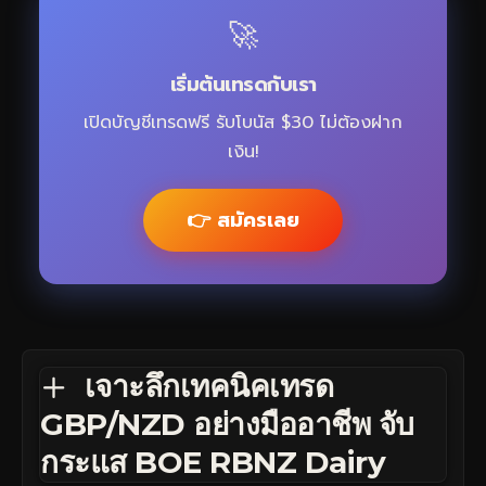
🚀
เริ่มต้นเทรดกับเรา
เปิดบัญชีเทรดฟรี รับโบนัส $30 ไม่ต้องฝาก
เงิน!
👉 สมัครเลย
เจาะลึกเทคนิคเทรด
GBP/NZD อย่างมืออาชีพ จับ
กระแส BOE RBNZ Dairy