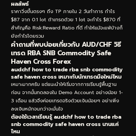
ผลลัพธ์
ราคาวิ่งขึ้นตรงๆ ถึง TP ภายใน 2 วันทำการ กำไร
$87 จาก 0.1 lot ถ้าเทรดด้วย 1 lot จะกำไร $870 ที่
สำคัญคือ Risk:Reward Ratio ที่ดี ทำให้แม้จะแพ้บ้างก็
ยังกำไรโดยรวม
คำถามที่พบบ่อยเกี่ยวกับ AUD/CHF วิธี
เทรด RBA SNB Commodity Safe
Haven Cross Forex
audchf how to trade rba snb commodity
safe haven cross เหมาะกับนักเทรดมือใหม่ไหม
เหมาะมากครับ แต่แนะนำให้เริ่มจากการเรียนรู้พื้นฐาน
ก่อน จากนั้นทดลองใน Demo Account อย่างน้อย 1-
3 เดือน แล้วจึงค่อยเทรดจริงด้วยเงินน้อยๆ อย่าเพิ่ง
ลงเงินหนักจนกว่าจะมั่นใจ
ต้องใช้เวลาเรียนรู้ audchf how to trade rba
snb commodity safe haven cross นานแค่
ไหน