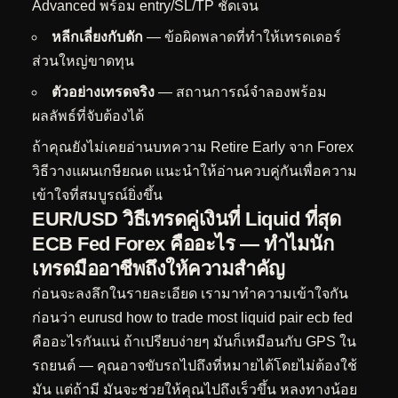
Advanced พร้อม entry/SL/TP ชัดเจน
หลีกเลี่ยงกับดัก
— ข้อผิดพลาดที่ทำให้เทรดเดอร์
ส่วนใหญ่ขาดทุน
ตัวอย่างเทรดจริง
— สถานการณ์จำลองพร้อม
ผลลัพธ์ที่จับต้องได้
ถ้าคุณยังไม่เคยอ่านบทความ
Retire Early จาก Forex
วิธีวางแผนเกษียณด
แนะนำให้อ่านควบคู่กันเพื่อความ
เข้าใจที่สมบูรณ์ยิ่งขึ้น
EUR/USD วิธีเทรดคู่เงินที่ Liquid ที่สุด
ECB Fed Forex คืออะไร — ทำไมนัก
เทรดมืออาชีพถึงให้ความสำคัญ
ก่อนจะลงลึกในรายละเอียด เรามาทำความเข้าใจกัน
ก่อนว่า eurusd how to trade most liquid pair ecb fed
คืออะไรกันแน่ ถ้าเปรียบง่ายๆ มันก็เหมือนกับ GPS ใน
รถยนต์ — คุณอาจขับรถไปถึงที่หมายได้โดยไม่ต้องใช้
มัน แต่ถ้ามี มันจะช่วยให้คุณไปถึงเร็วขึ้น หลงทางน้อย