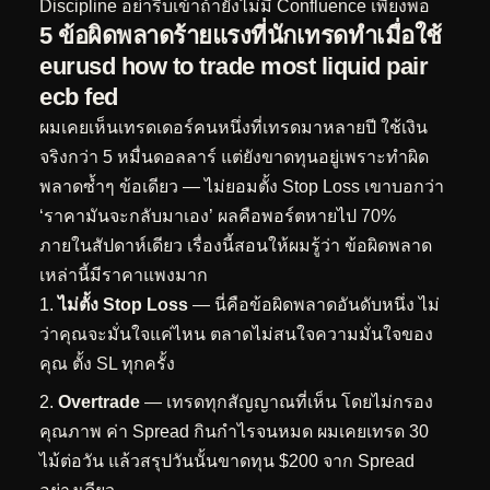
Discipline อย่ารีบเข้าถ้ายังไม่มี Confluence เพียงพอ
5 ข้อผิดพลาดร้ายแรงที่นักเทรดทำเมื่อใช้
eurusd how to trade most liquid pair
ecb fed
ผมเคยเห็นเทรดเดอร์คนหนึ่งที่เทรดมาหลายปี ใช้เงิน
จริงกว่า 5 หมื่นดอลลาร์ แต่ยังขาดทุนอยู่เพราะทำผิด
พลาดซ้ำๆ ข้อเดียว — ไม่ยอมตั้ง Stop Loss เขาบอกว่า
‘ราคามันจะกลับมาเอง’ ผลคือพอร์ตหายไป 70%
ภายในสัปดาห์เดียว เรื่องนี้สอนให้ผมรู้ว่า ข้อผิดพลาด
เหล่านี้มีราคาแพงมาก
ไม่ตั้ง Stop Loss
— นี่คือข้อผิดพลาดอันดับหนึ่ง ไม่
ว่าคุณจะมั่นใจแค่ไหน ตลาดไม่สนใจความมั่นใจของ
คุณ ตั้ง SL ทุกครั้ง
Overtrade
— เทรดทุกสัญญาณที่เห็น โดยไม่กรอง
คุณภาพ ค่า Spread กินกำไรจนหมด ผมเคยเทรด 30
ไม้ต่อวัน แล้วสรุปวันนั้นขาดทุน $200 จาก Spread