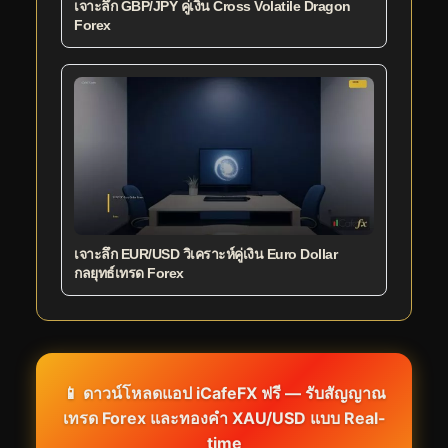
เจาะลึก GBP/JPY คู่เงิน Cross Volatile Dragon
Forex
เจาะลึก EUR/USD วิเคราะห์คู่เงิน Euro Dollar
กลยุทธ์เทรด Forex
📱 ดาวน์โหลดแอป iCafeFX ฟรี — รับสัญญาณ
เทรด Forex และทองคำ XAU/USD แบบ Real-
time