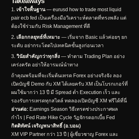
Takeaways
เข้าใจพื้นฐาน
— eurusd how to trade most liquid
pair ecb fed เป็นเครื่องมือวิเคราะห์ตลาดที่ทรงพลัง แต่
ต้องใช้ร่วมกับ Risk Management ที่ดี
เลือกกลยุทธ์ที่เหมาะ
— เริ่มจาก Basic แล้วค่อยๆ ยก
ระดับ อย่ากระโดดไปเทคนิคขั้นสูงก่อนเวลา
วินัยสำคัญกว่าทุกสิ่ง
— ทำตาม Trading Plan อย่าง
เคร่งครัด อย่าให้อารมณ์นำทาง
ถ้าคุณพร้อมที่จะเริ่มต้นเทรด Forex อย่างจริงจัง ลอง
เปิดบัญชี Demo กับ XM ได้เลยครับ XM เป็นโบรกเกอร์ที่
ผมใช้มากว่า 13 ปี มี Spread ต่ำ Execution เร็ว และ
รองรับการเทรดทุกสไตล์
ทดลองเปิดบัญชี XM ฟรีได้ที่นี่
อ่านต่อ:
Earnings Season วิธีเทรดช่วงประกาศผล
กำไร
|
Fed Rate Hike Cycle วัฏจักรดอกเบี้ย Fed
กิตติทัศน์ เจริญพนาสิทธิ์ (อ.บอม)
XM VIP Partner กว่า 13 ปี | ผู้เชี่ยวชาญ Forex และ