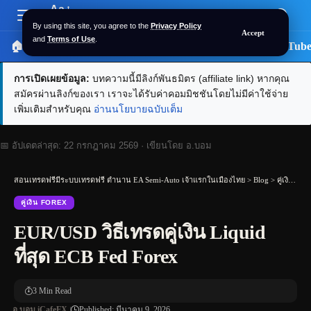
Aa
Font
By using this site, you agree to the
Privacy Policy
Accept
Resizer
and
Terms of Use
.
🏠 หน้าแรก
ราคาทอง SPDR
📰 บทความ
🎬 YouTub
การเปิดเผยข้อมูล:
บทความนี้มีลิงก์พันธมิตร (affiliate link) หากคุณ
สมัครผ่านลิงก์ของเรา เราจะได้รับค่าคอมมิชชันโดยไม่มีค่าใช้จ่าย
เพิ่มเติมสำหรับคุณ
อ่านนโยบายฉบับเต็ม
📅 อัปเดตล่าสุด:
22 กรกฎาคม 2569
· เขียนโดย
อ.บอม
สอนเทรดฟรีมีระบบเทรดฟรี ตำนาน EA Semi-Auto เจ้าแรกในเมืองไทย
>
Blog
>
คู่เงิน Forex
คู่เงิน FOREX
EUR/USD วิธีเทรดคู่เงิน Liquid
ที่สุด ECB Fed Forex
3 Min Read
อ.บอม iCafeFX
Published: มีนาคม 9, 2026