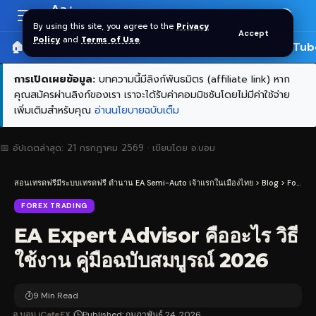
Aa
Font
By using this site, you agree to the
Privacy
Accept
Resizer
Policy
and
Terms of Use
.
🏠 หน้าแรก
ราคาทอง SPDR
📰 บทความ
🎬 YouTub
การเปิดเผยข้อมูล:
บทความนี้มีลิงก์พันธมิตร (affiliate link) หาก
คุณสมัครผ่านลิงก์ของเรา เราจะได้รับค่าคอมมิชชันโดยไม่มีค่าใช้จ่าย
เพิ่มเติมสำหรับคุณ
อ่านนโยบายฉบับเต็ม
📅 อัปเดตล่าสุด:
21 กรกฎาคม 2569
· เขียนโดย
อ.บอม
สอนเทรดฟรีมีระบบเทรดฟรี ตำนาน EA Semi-Auto เจ้าแรกในเมืองไทย
>
Blog
>
Forex Trading
FOREX TRADING
EA Expert Advisor คืออะไร วิธี
ใช้งาน คู่มือฉบับสมบูรณ์ 2026
9 Min Read
อ.บอม iCafeFX
Published: กุมภาพันธ์ 24, 2026