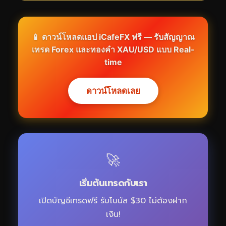
📱 ดาวน์โหลดแอป iCafeFX ฟรี — รับสัญญาณ
เทรด Forex และทองคำ XAU/USD แบบ Real-
time
ดาวน์โหลดเลย
🚀
เริ่มต้นเทรดกับเรา
เปิดบัญชีเทรดฟรี รับโบนัส $30 ไม่ต้องฝาก
เงิน!