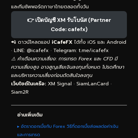
และทีมซัพพอร์ตภาษาไทยตลอดทั้งวัน
👉 เปิดบัญชี XM รับโบนัส (Partner
Code: cafefx)
📲 ดาวน์โหลดแอป
iCafeFX
ได้ทั้ง iOS และ Android
· LINE: @icafefx · Telegram:
t.me/icafefx
⚠️ คำเตือนความเสี่ยง: การเทรด Forex และ CFD มี
ความเสี่ยงสูง อาจสูญเสียเงินลงทุนทั้งหมด โปรดศึกษา
และบริหารความเสี่ยงก่อนตัดสินใจลงทุน
เว็บไซต์ในเครือ:
XM Signal
·
SiamLanCard
·
Siam2R
อ่านเพิ่มเติม
▸ อัตราดอกเบี้ยกับ Forex วิธีที่ดอกเบี้ยส่งผลต่อค่าเงิน
และการเทรด