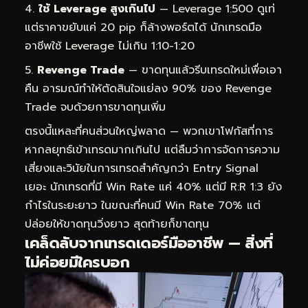
ใช้ Leverage สูงเกินไป
— Leverage 1:500 ดูเท่
แต่ราคาขยับแค่ 20 pip ก็ล้างพอร์ตได้ นักเทรดมือ
อาชีพใช้ Leverage ไม่เกิน 1:10-1:20
Revenge Trade
— ขาดทุนแล้วรีบเทรดใหม่เพื่อเอา
คืน อารมณ์ทำให้ตัดสินใจแย่ลง 90% ของ Revenge
Trade จบด้วยการขาดทุนเพิ่ม
ตรงนี้แหละที่คนส่วนใหญ่พลาด — พวกเขาโฟกัสที่การ
หากลยุทธ์เข้าเทรดมากเกินไป แต่ลืมว่าการจัดการความ
เสี่ยงและวินัยในการเทรดสำคัญกว่า Entry Signal
เยอะ นักเทรดที่มี Win Rate แค่ 40% แต่มี R:R 1:3 ยัง
กำไรในระยะยาว ในขณะที่คนมี Win Rate 70% แต่
ปล่อยให้ขาดทุนวิ่งยาว สุดท้ายก็ขาดทุน
เคล็ดลับจากเทรดเดอร์มืออาชีพ — สิ่งที่
ไม่ค่อยมีใครบอก