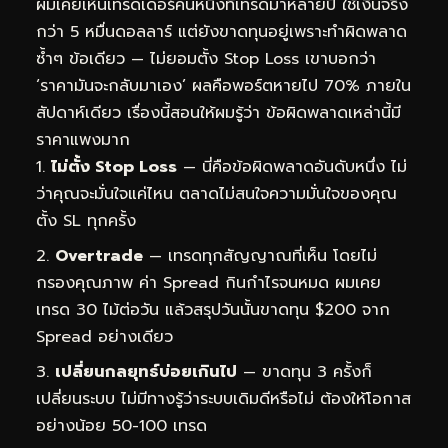
ผมเคยเห็นเทรดเดอร์คนหนึ่งที่เทรดมาหลายปี ใช้เงินจริง
กว่า 5 หมื่นดอลลาร์ แต่ยังขาดทุนอยู่เพราะทำผิดพลาด
ซ้ำๆ ข้อเดียว — ไม่ยอมตั้ง Stop Loss เขาบอกว่า
‘ราคามันจะกลับมาเอง’ ผลคือพอร์ตหายไป 70% ภายใน
สัปดาห์เดียว เรื่องนี้สอนให้ผมรู้ว่า ข้อผิดพลาดเหล่านี้มี
ราคาแพงมาก
ไม่ตั้ง Stop Loss
— นี่คือข้อผิดพลาดอันดับหนึ่ง ไม่
ว่าคุณจะมั่นใจแค่ไหน ตลาดไม่สนใจความมั่นใจของคุณ
ตั้ง SL ทุกครั้ง
Overtrade
— เทรดทุกสัญญาณที่เห็น โดยไม่
กรองคุณภาพ ค่า Spread กินกำไรจนหมด ผมเคย
เทรด 30 ไม้ต่อวัน แล้วสรุปวันนั้นขาดทุน $200 จาก
Spread อย่างเดียว
เปลี่ยนกลยุทธ์บ่อยเกินไป
— ขาดทุน 3 ครั้งก็
เปลี่ยนระบบ ไม่มีทางรู้ว่าระบบเดิมดีหรือไม่ ต้องให้โอกาส
อย่างน้อย 50-100 เทรด