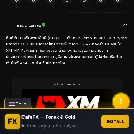
0
0
0
0
0
0
0
อ.บอม iCafeFX
กิตติทัศน์ เจริญพนาสิทธิ์ (อ.บอม) — นักเทรด Forex ทองคำ และ Crypto
มากกว่า 13 ปี ประสบการณ์เทรดจริงในตลาด Forex ทองคำ และคริปโต
XM VIP Partner ที่ใช้บัญชีจริง ถ่ายทอดความรู้และกลยุทธ์จาก
ประสบการณ์ตรงผ่านบทความ คู่มือ และสัญญาณเทรด ผู้ก่อตั้งเครือข่าย
เว็บไซต์ iCafeFX สำหรับนักเทรดไทย
- Advertisement -
📱
TH ▼
Contact us
×
iCafeFX — Forex & Gold
FX
INSTALL
★ Free signals & analysis
Open
chaty